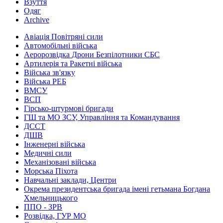
Взуття
Одяг
Archive
Авіація Повітряні сили
Автомобільні війська
Аеророзвідка Дрони Безпілотники СБС
Артилерія та Ракетні війська
Війська зв'язку
Війська РЕБ
ВМСУ
ВСП
Гірсько-штурмові бригади
ГШ та МО ЗСУ, Управління та Командування
ДССТ
ДШВ
Інженерні війська
Медичні сили
Механізовані війська
Морська Піхота
Навчальні заклади, Центри
Окрема президентська бригада імені гетьмана Богдана
Хмельницького
ППО - ЗРВ
Розвідка, ГУР МО