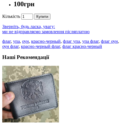
100грн
Кількість
Купити
Зверніть, будь ласка, увагу:
ми не відправляємо замовлення післяплатою
флаг
,
упа
,
оун
,
красно-черный
,
флаг упа
,
упа флаг
,
флаг оун
,
оун флаг
,
красно-черный флаг
,
флаг красно-черный
Наші Рекомендації