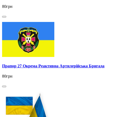
80грн
Прапор 27 Окрема Реактивна Артилерійська Бригада
80грн