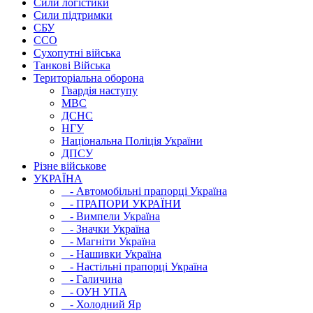
Сили логістики
Сили підтримки
СБУ
ССО
Сухопутні війська
Танкові Війська
Територіальна оборона
Гвардія наступу
МВС
ДСНС
НГУ
Національна Поліція України
ДПСУ
Різне військове
УКРАЇНА
- Автомобільні прапорці Україна
- ПРАПОРИ УКРАЇНИ
- Вимпели Україна
- Значки Україна
- Магніти Україна
- Нашивки Україна
- Настільні прапорці Україна
- Галичина
- ОУН УПА
- Холодний Яр