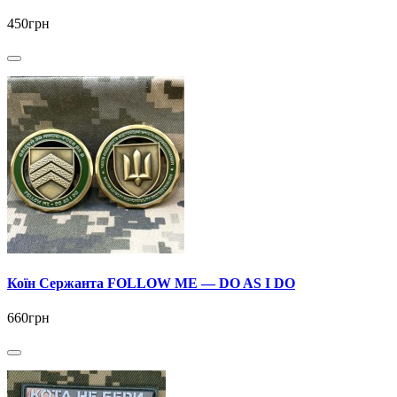
450грн
Коїн Сержанта FOLLOW ME — DO AS I DO
660грн