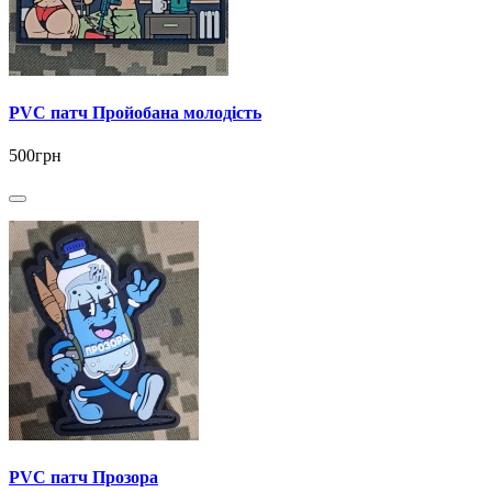
PVC патч Пройобана молодість
500грн
PVC патч Прозора