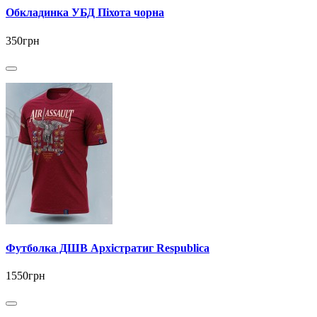
Обкладинка УБД Піхота чорна
350грн
Футболка ДШВ Архістратиг Respublica
1550грн