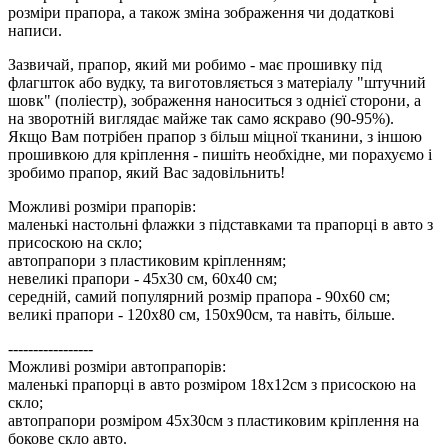
розміри прапора, а також зміна зображення чи додаткові
написи.
Зазвичай, прапор, який ми робимо - має прошивку під
флагшток або вудку, та виготовляється з матеріалу "штучний
шовк" (поліестр), зображення наноситься з однієї сторони, а
на зворотній виглядає майже так само яскраво (90-95%).
Якщо Вам потрібен прапор з більш міцної тканини, з іншою
прошивкою для кріплення - пишіть необхідне, ми порахуємо і
зробимо прапор, який Вас задовільнить!
Можливі розміри прапорів:
маленькі настольні флажки з підставками та прапорці в авто з
присоскою на скло;
автопрапори з пластиковим кріпленням;
невеликі прапори - 45х30 см, 60х40 см;
середній, самий популярний розмір прапора - 90х60 см;
великі прапори - 120х80 см, 150х90см, та навіть, більше.
-----------------
Можливі розміри автопрапорів:
маленькі прапорці в авто розміром 18х12см з присоскою на
скло;
автопрапори розміром 45х30см з пластиковим кріплення на
бокове скло авто.