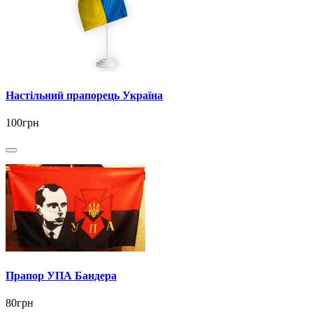
Настільний прапорець Україна
100грн
Прапор УПА Бандера
80грн