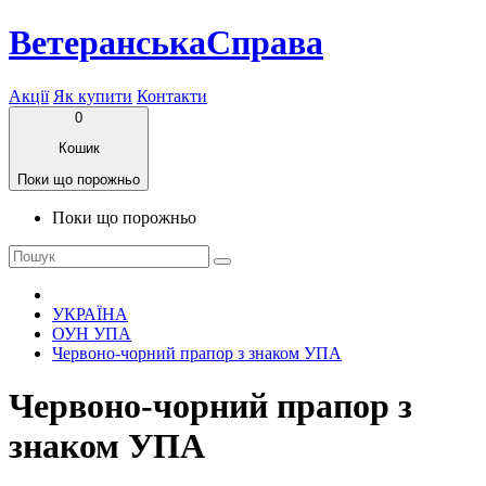
ВетеранськаСправа
Акції
Як купити
Контакти
0
Кошик
Поки що порожньо
Поки що порожньо
УКРАЇНА
ОУН УПА
Червоно-чорний прапор з знаком УПА
Червоно-чорний прапор з
знаком УПА