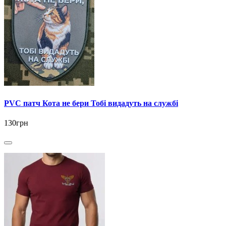
PVC патч Кота не бери Тобі видадуть на службі
130грн