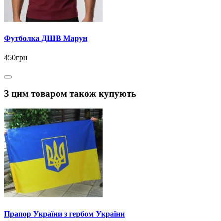
Футболка ДШВ Марун
450грн
З цим товаром також купують
Прапор України з гербом України