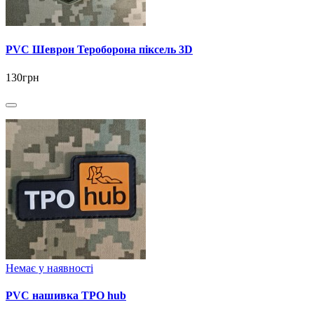
PVC Шеврон Тероборона піксель 3D
130грн
Немає у наявності
PVC нашивка ТРО hub