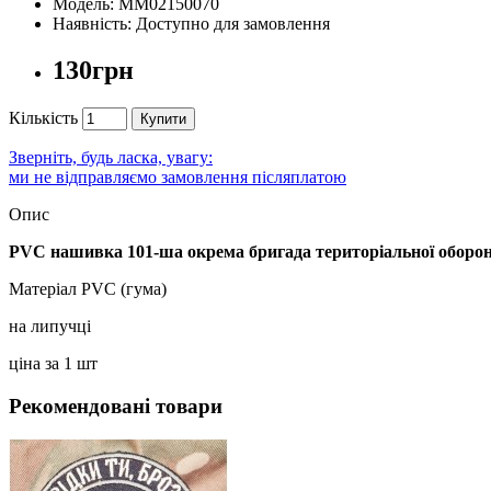
Модель: MM02150070
Наявність: Доступно для замовлення
130грн
Кількість
Купити
Зверніть, будь ласка, увагу:
ми не відправляємо замовлення післяплатою
Опис
PVC нашивка 101-ша окрема бригада територіальної оборо
Матеріал PVC (гума)
на липучці
ціна за 1 шт
Рекомендовані товари