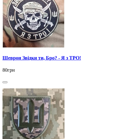
Шеврон Звідки ти, Бро? - Я з ТРО!
80грн