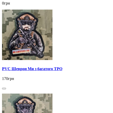
0грн
PVC Шеврон Ми з багатого ТРО
170грн