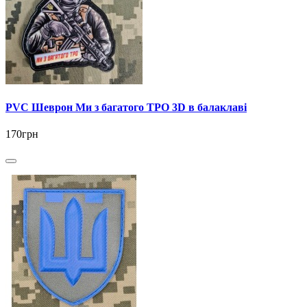
PVC Шеврон Ми з багатого ТРО 3D в балаклаві
170грн