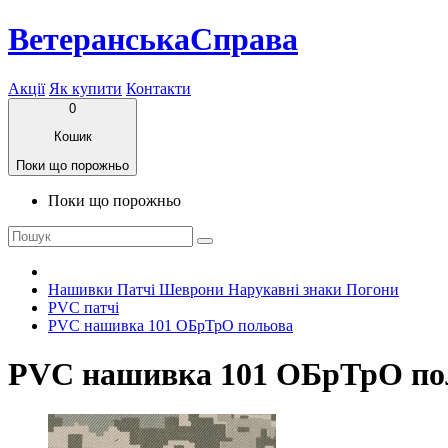
ВетеранськаСправа
Акції
Як купити
Контакти
0
Кошик
Поки що порожньо
Поки що порожньо
Нашивки Патчі Шеврони Нарукавні знаки Погони
PVC патчі
PVC нашивка 101 ОБрТрО польова
PVC нашивка 101 ОБрТрО по