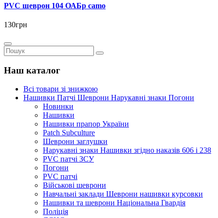
PVC шеврон 104 ОАБр camo
130грн
Наш каталог
Всі товари зі знижкою
Нашивки Патчі Шеврони Нарукавні знаки Погони
Новинки
Нашивки
Нашивки прапор України
Рatch Subculture
Шеврони заглушки
Нарукавні знаки Нашивки згідно наказів 606 і 238
PVC патчі ЗСУ
Погони
PVC патчі
Військові шеврони
Навчальні заклади Шеврони нашивки курсовки
Нашивки та шеврони Національна Гвардія
Поліція