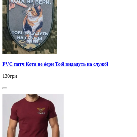
PVC патч Кота не бери Тобі видадуть на службі
130грн