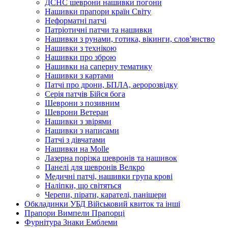
ДСНС шеврони нашивки погони
Нашивки прапори країн Світу
Неформатні патчі
Патріотичні патчи та нашивки
Нашивки з рунами, готика, вікинги, слов'янство
Нашивки з технікою
Нашивки про зброю
Нашивки на саперну тематику
Нашивки з картами
Патчі про дрони, БПЛА, аеророзвідку
Серія патчів Бійся бога
Шеврони з позивним
Шеврони Ветеран
Нашивки з звірями
Нашивки з написами
Патчі з дівчатами
Нашивки на Molle
Лазерна порізка шевронів та нашивок
Панелі для шевронів Велкро
Медичні патчі, нашивки група крові
Наліпки, що світяться
Черепи, пірати, карателі, панішери
Обкладинки УБД Військовий квиток та інші
Прапори Вимпели Прапорці
Фурнітура Знаки Емблеми