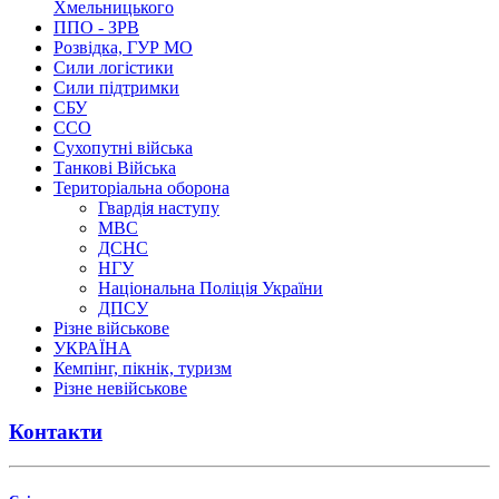
Хмельницького
ППО - ЗРВ
Розвідка, ГУР МО
Сили логістики
Сили підтримки
СБУ
ССО
Сухопутні війська
Танкові Війська
Територіальна оборона
Гвардія наступу
МВС
ДСНС
НГУ
Національна Поліція України
ДПСУ
Різне військове
УКРАЇНА
Кемпінг, пікнік, туризм
Різне невійськове
Контакти