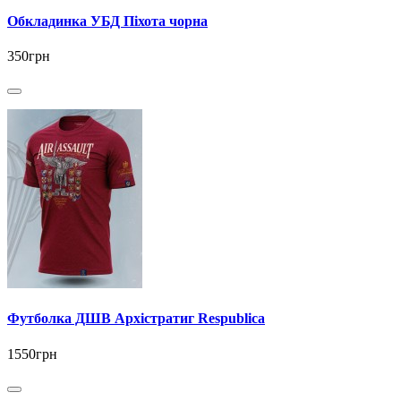
Обкладинка УБД Піхота чорна
350грн
Футболка ДШВ Архістратиг Respublica
1550грн