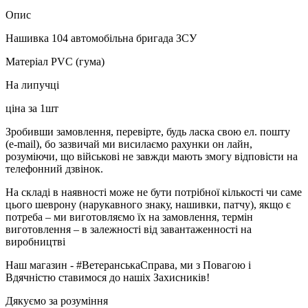
Опис
Нашивка 104 автомобільна бригада ЗСУ
Матеріал PVC (гума)
На липучці
ціна за 1шт
Зробивши замовлення, перевірте, будь ласка свою ел. пошту
(e-mail), бо зазвичай ми висилаємо рахунки он лайн,
розуміючи, що військові не завжди мають змогу відповісти на
телефонний дзвінок.
На складі в наявності може не бути потрібної кількості чи саме
цього шеврону (нарукавного знаку, нашивки, патчу), якщо є
потреба – ми виготовляємо їх на замовлення, термін
виготовлення – в залежності від завантаженності на
виробництві
Наш магазин - #ВетеранськаСправа, ми з Повагою і
Вдячністю ставимося до нашіх Захисників!
Дякуємо за розуміння