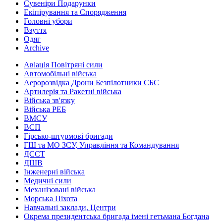
Сувеніри Подарунки
Екіпірування та Спорядження
Головні убори
Взуття
Одяг
Archive
Авіація Повітряні сили
Автомобільні війська
Аеророзвідка Дрони Безпілотники СБС
Артилерія та Ракетні війська
Війська зв'язку
Війська РЕБ
ВМСУ
ВСП
Гірсько-штурмові бригади
ГШ та МО ЗСУ, Управління та Командування
ДССТ
ДШВ
Інженерні війська
Медичні сили
Механізовані війська
Морська Піхота
Навчальні заклади, Центри
Окрема президентська бригада імені гетьмана Богдана