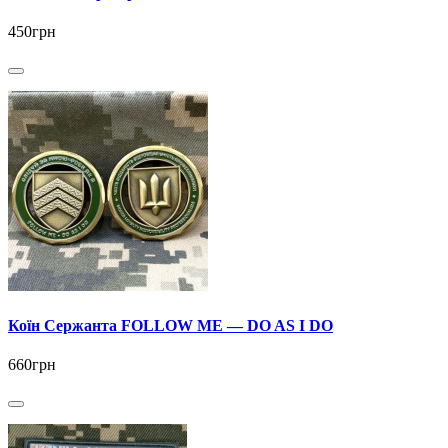
450грн
Коїн Сержанта FOLLOW ME — DO AS I DO
660грн