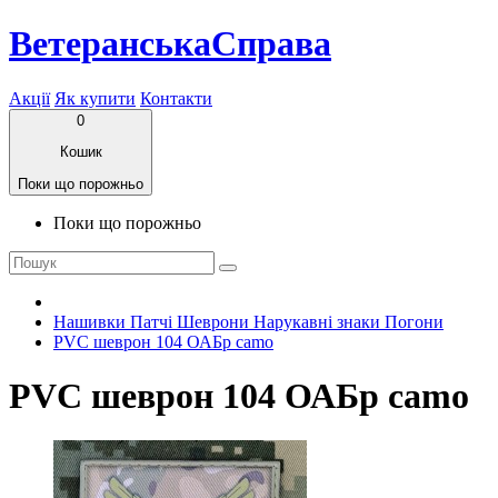
ВетеранськаСправа
Акції
Як купити
Контакти
0
Кошик
Поки що порожньо
Поки що порожньо
Нашивки Патчі Шеврони Нарукавні знаки Погони
PVC шеврон 104 ОАБр camo
PVC шеврон 104 ОАБр camo