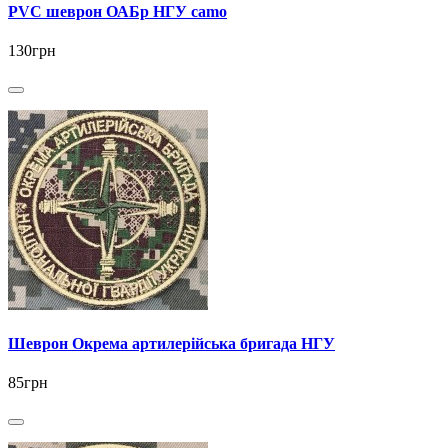
PVC шеврон ОАБр НГУ camo
130грн
Шеврон Окрема артилерійська бригада НГУ
85грн