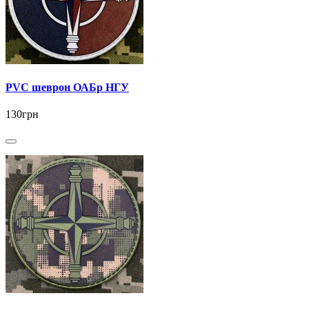
PVC шеврон ОАБр НГУ
130грн