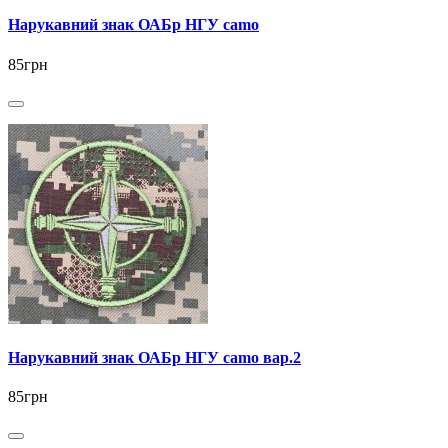
Нарукавний знак ОАБр НГУ camo
85грн
Нарукавний знак ОАБр НГУ camo вар.2
85грн