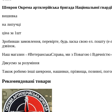
Шеврон Окрема артилерійська бригада Національної гварді
вишивка
на липучці
ціна за 1шт
Зробивши замовлення, перевірте, будь ласка свою ел. пошту (e-
дзвінок.
Наш магазин - #ВетеранськаСправа, ми з Повагою і Вдячністю 
Дякуємо за розуміння
Також робимо інші шеврони, нашивки, прізвища, позивні, пого
Рекомендовані товари