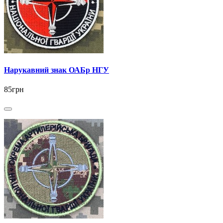
Нарукавний знак ОАБр НГУ
85грн