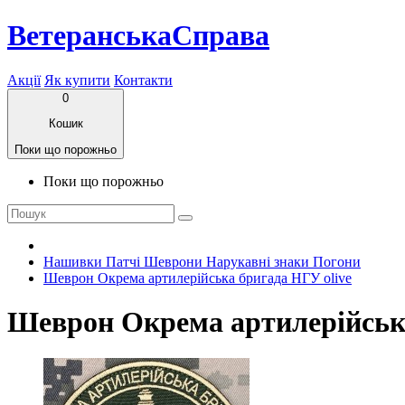
ВетеранськаСправа
Акції
Як купити
Контакти
0
Кошик
Поки що порожньо
Поки що порожньо
Нашивки Патчі Шеврони Нарукавні знаки Погони
Шеврон Окрема артилерійська бригада НГУ olive
Шеврон Окрема артилерійська