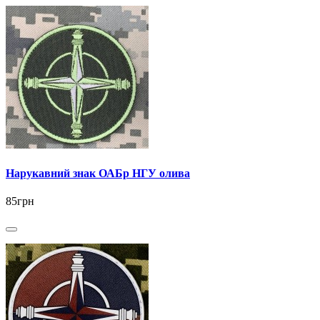
Нарукавний знак ОАБр НГУ олива
85грн