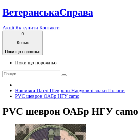
ВетеранськаСправа
Акції
Як купити
Контакти
0
Кошик
Поки що порожньо
Поки що порожньо
Нашивки Патчі Шеврони Нарукавні знаки Погони
PVC шеврон ОАБр НГУ camo
PVC шеврон ОАБр НГУ camo