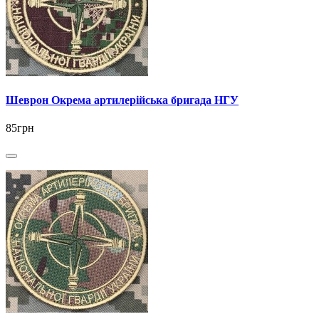
Шеврон Окрема артилерійська бригада НГУ
85грн