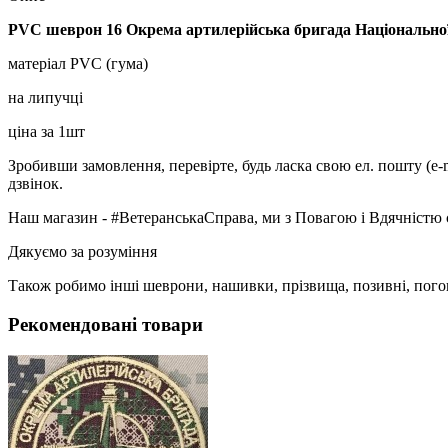
PVC шеврон 16 Окрема артилерійська бригада Національної
матеріал PVC (гума)
на липучці
ціна за 1шт
Зробивши замовлення, перевірте, будь ласка свою ел. пошту (e-
дзвінок.
Наш магазин - #ВетеранськаСправа, ми з Повагою і Вдячністю 
Дякуємо за розуміння
Також робимо інші шеврони, нашивки, прізвища, позивні, пого
Рекомендовані товари