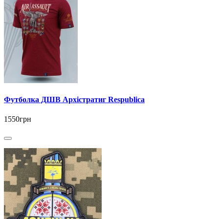
Футболка ДШВ Архістратиг Respublica
1550грн