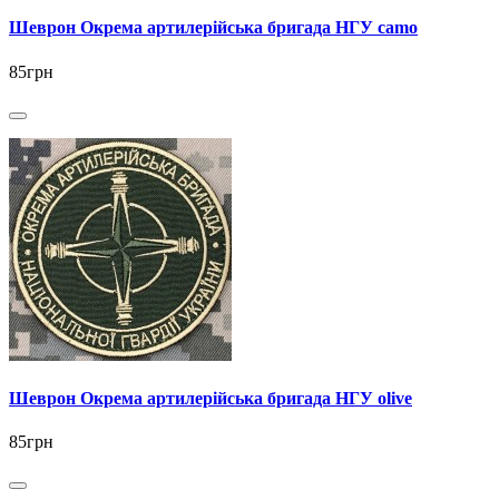
Шеврон Окрема артилерійська бригада НГУ camo
85грн
Шеврон Окрема артилерійська бригада НГУ olive
85грн