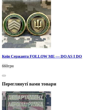
Коїн Сержанта FOLLOW ME — DO AS I DO
660грн
Переглянуті вами товари