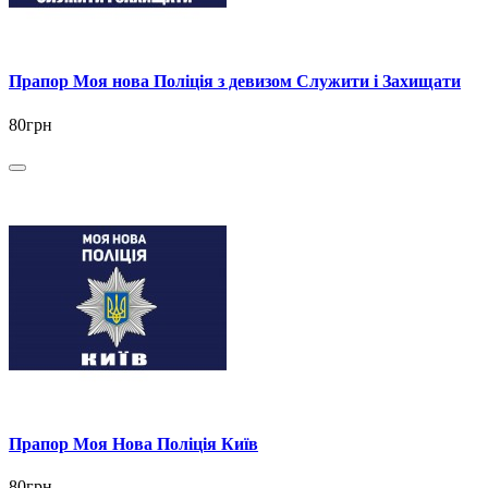
Прапор Моя нова Поліція з девизом Служити і Захищати
80грн
Прапор Моя Нова Поліція Київ
80грн