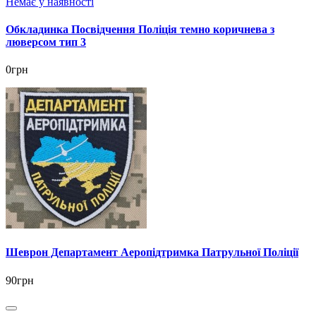
Немає у наявності
Обкладинка Посвідчення Поліція темно коричнева з
люверсом тип 3
0грн
Шеврон Департамент Аеропідтримка Патрульної Поліції
90грн