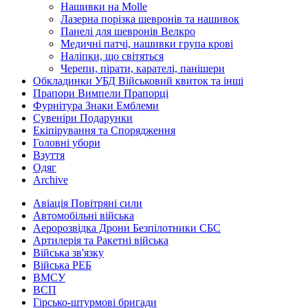
Нашивки на Molle
Лазерна порізка шевронів та нашивок
Панелі для шевронів Велкро
Медичні патчі, нашивки група крові
Наліпки, що світяться
Черепи, пірати, карателі, панішери
Обкладинки УБД Військовий квиток та інші
Прапори Вимпели Прапорці
Фурнітура Знаки Емблеми
Сувеніри Подарунки
Екіпірування та Спорядження
Головні убори
Взуття
Одяг
Archive
Авіація Повітряні сили
Автомобільні війська
Аеророзвідка Дрони Безпілотники СБС
Артилерія та Ракетні війська
Війська зв'язку
Війська РЕБ
ВМСУ
ВСП
Гірсько-штурмові бригади