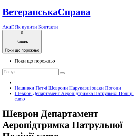
ВетеранськаСправа
Акції
Як купити
Контакти
0
Кошик
Поки що порожньо
Поки що порожньо
Нашивки Патчі Шеврони Нарукавні знаки Погони
Шеврон Департамент Аеропідтримка Патрульної Поліції
camo
Шеврон Департамент
Аеропідтримка Патрульної
Поліції camo