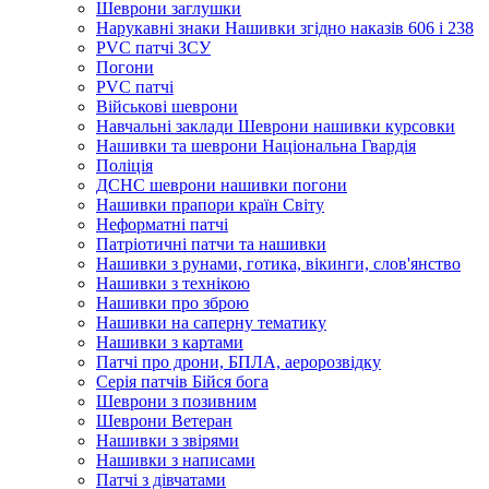
Шеврони заглушки
Нарукавні знаки Нашивки згідно наказів 606 і 238
PVC патчі ЗСУ
Погони
PVC патчі
Військові шеврони
Навчальні заклади Шеврони нашивки курсовки
Нашивки та шеврони Національна Гвардія
Поліція
ДСНС шеврони нашивки погони
Нашивки прапори країн Світу
Неформатні патчі
Патріотичні патчи та нашивки
Нашивки з рунами, готика, вікинги, слов'янство
Нашивки з технікою
Нашивки про зброю
Нашивки на саперну тематику
Нашивки з картами
Патчі про дрони, БПЛА, аеророзвідку
Серія патчів Бійся бога
Шеврони з позивним
Шеврони Ветеран
Нашивки з звірями
Нашивки з написами
Патчі з дівчатами