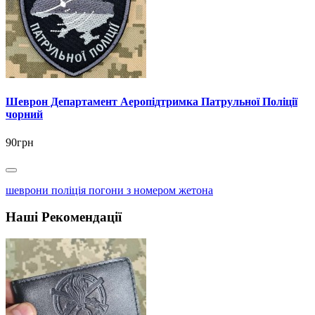
Шеврон Департамент Аеропідтримка Патрульної Поліції
чорний
90грн
шеврони поліція погони з номером жетона
Наші Рекомендації