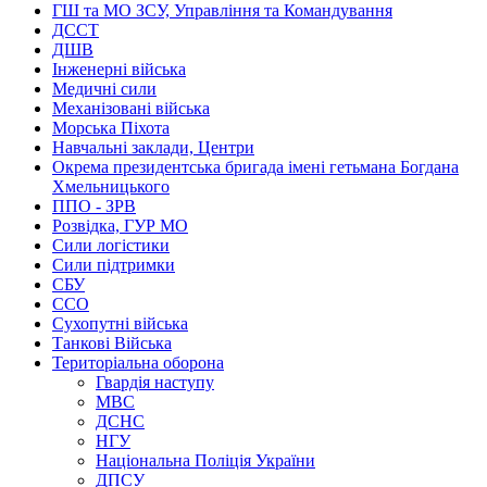
ГШ та МО ЗСУ, Управління та Командування
ДССТ
ДШВ
Інженерні війська
Медичні сили
Механізовані війська
Морська Піхота
Навчальні заклади, Центри
Окрема президентська бригада імені гетьмана Богдана
Хмельницького
ППО - ЗРВ
Розвідка, ГУР МО
Сили логістики
Сили підтримки
СБУ
ССО
Сухопутні війська
Танкові Війська
Територіальна оборона
Гвардія наступу
МВС
ДСНС
НГУ
Національна Поліція України
ДПСУ