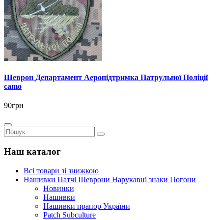
Шеврон Департамент Аеропідтримка Патрульної Поліції
camo
90грн
Наш каталог
Всі товари зі знижкою
Нашивки Патчі Шеврони Нарукавні знаки Погони
Новинки
Нашивки
Нашивки прапор України
Рatch Subculture