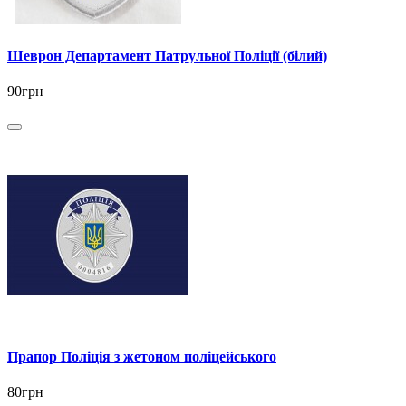
Шеврон Департамент Патрульної Поліції (білий)
90грн
Прапор Поліція з жетоном поліцейського
80грн