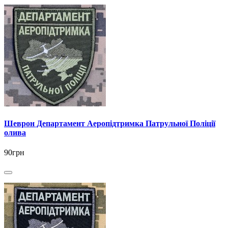
Шеврон Департамент Аеропідтримка Патрульної Поліції
олива
90грн