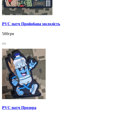
PVC патч Пройобана молодість
500грн
PVC патч Прозора