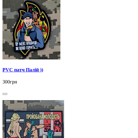
PVC патч Палій ))
300грн