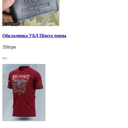
Обкладинка УБД Піхота чорна
350грн