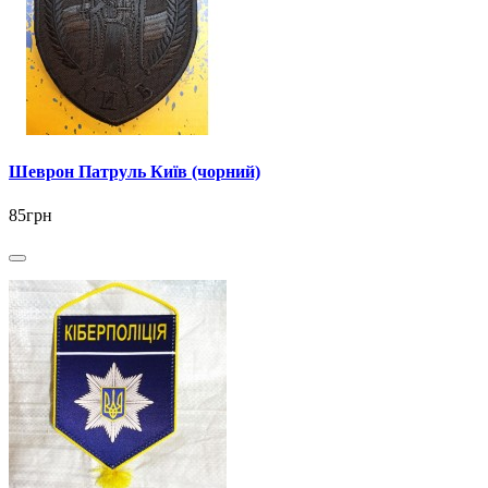
Шеврон Патруль Київ (чорний)
85грн