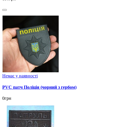
Немає у наявності
PVC патч Поліція (чорний з гербом)
0грн