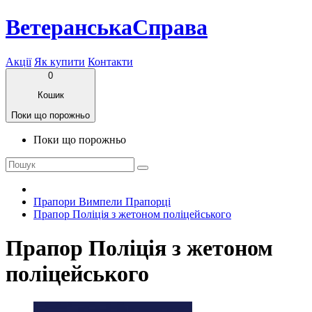
ВетеранськаСправа
Акції
Як купити
Контакти
0
Кошик
Поки що порожньо
Поки що порожньо
Прапори Вимпели Прапорці
Прапор Поліція з жетоном поліцейського
Прапор Поліція з жетоном
поліцейського