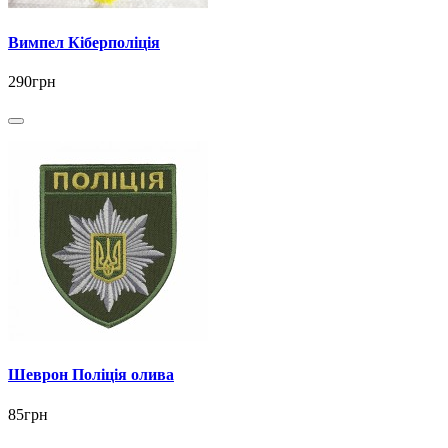
Вимпел Кіберполіція
290грн
Шеврон Поліція олива
85грн