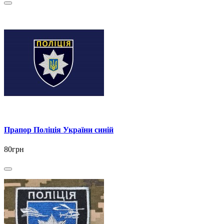
Прапор Поліція України синій
80грн