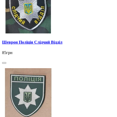
Шеврон Поліція Слідчий Відділ
85грн