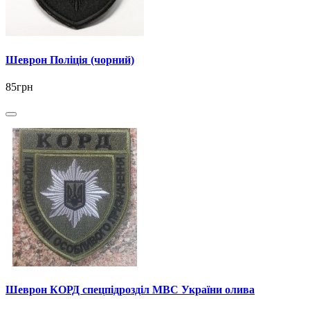
Шеврон Поліція (чорний)
85грн
Шеврон КОРД спецпідрозділ МВС України олива