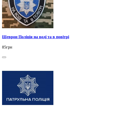
Шеврон Поліція на воді та в повітрі
85грн