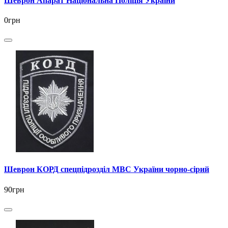
Шеврон Апарат Національна Поліція України
0грн
Шеврон КОРД спецпідрозділ МВС України чорно-сірий
90грн