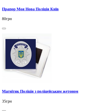
Прапор Моя Нова Поліція Київ
80грн
Магнітик Поліція з поліцейським жетоном
35грн