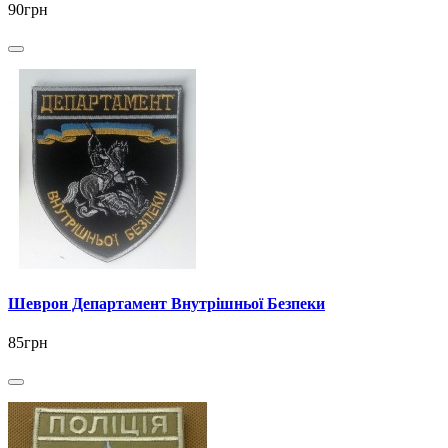
90грн
Шеврон Департамент Внутрішньої Безпеки
85грн