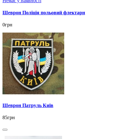
Немає у наявності
Шеврон Поліція польовий флектарн
0грн
Шеврон Патруль Київ
85грн