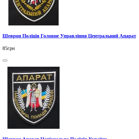
Шеврон Поліція Головне Управління Центральний Апарат
85грн