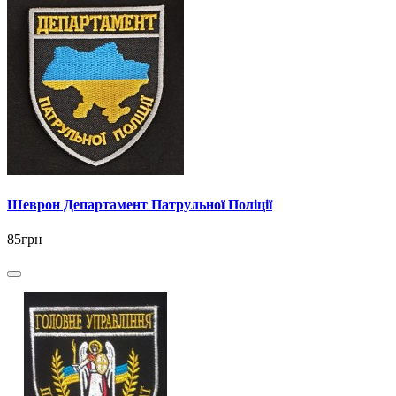
Шеврон Департамент Патрульної Поліції
85грн