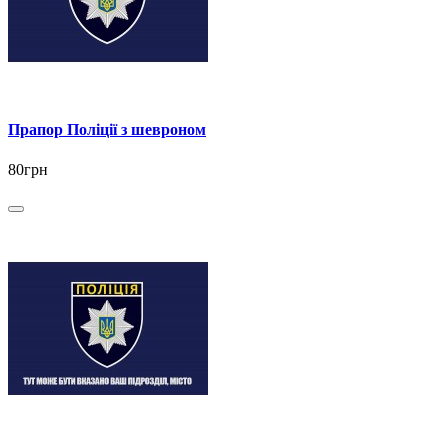
Прапор Поліції з шевроном
80грн