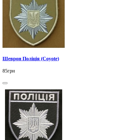
Шеврон Поліція (Coyote)
85грн