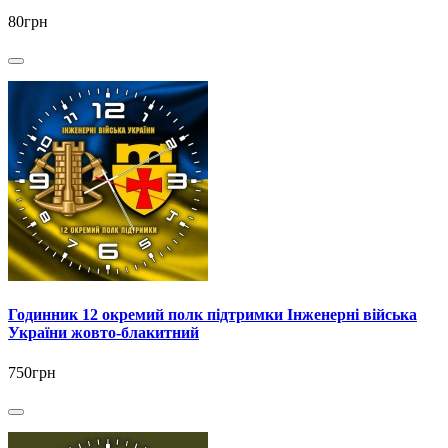
80грн
Годинник 12 окремий полк підтримки Інженерні війська
України жовто-блакитний
750грн