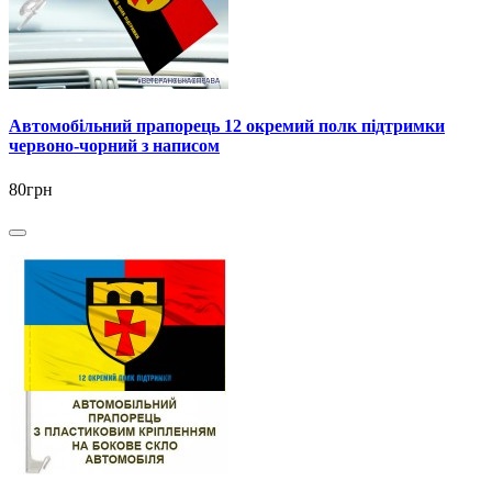
Автомобільний прапорець 12 окремий полк підтримки
червоно-чорний з написом
80грн