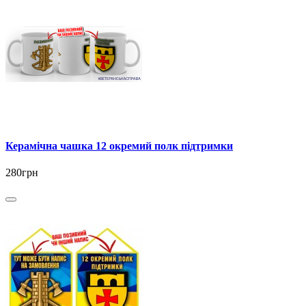
Керамічна чашка 12 окремий полк підтримки
280грн