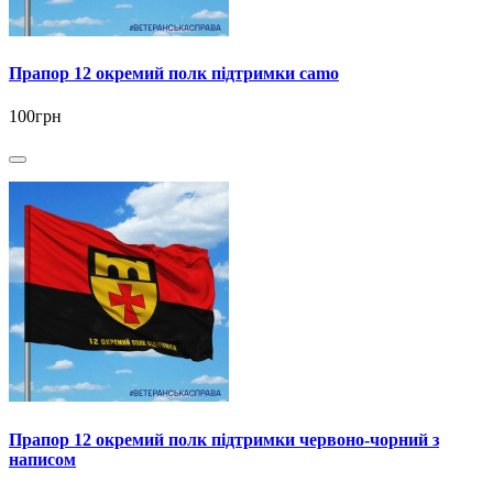
Прапор 12 окремий полк підтримки camo
100грн
Прапор 12 окремий полк підтримки червоно-чорний з
написом