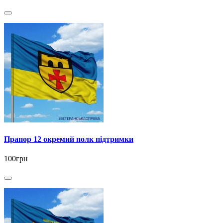
Прапор 12 окремий полк підтримки
100грн