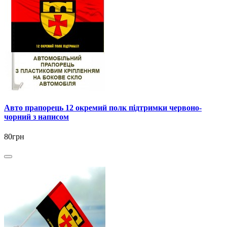
Авто прапорець 12 окремий полк підтримки червоно-
чорний з написом
80грн