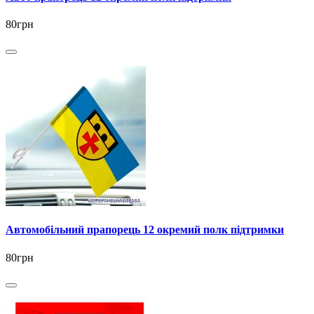
80грн
Автомобільний прапорець 12 окремий полк підтримки
80грн