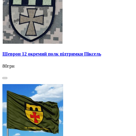
Шеврон 12 окремий полк підтримки Піксель
80грн