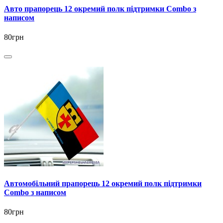
Авто прапорець 12 окремий полк підтримки Combo з
написом
80грн
Автомобільний прапорець 12 окремий полк підтримки
Combo з написом
80грн