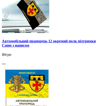
Автомобільний прапорець 12 окремий полк підтримки
Camo з написом
80грн