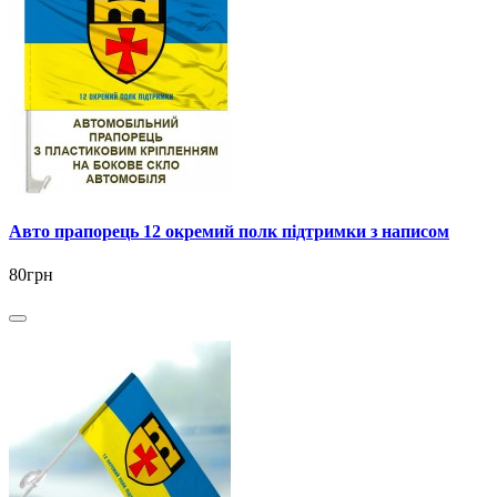
Авто прапорець 12 окремий полк підтримки з написом
80грн