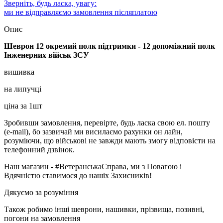
Зверніть, будь ласка, увагу:
ми не відправляємо замовлення післяплатою
Опис
Шеврон 12 окремий полк підтримки - 12 допоміжний полк
Інженерних військ ЗСУ
вишивка
на липучці
ціна за 1шт
Зробивши замовлення, перевірте, будь ласка свою ел. пошту
(e-mail), бо зазвичай ми висилаємо рахунки он лайн,
розуміючи, що військові не завжди мають змогу відповісти на
телефонний дзвінок.
Наш магазин - #ВетеранськаСправа, ми з Повагою і
Вдячністю ставимося до нашіх Захисників!
Дякуємо за розуміння
Також робимо інші шеврони, нашивки, прізвища, позивні,
погони на замовлення