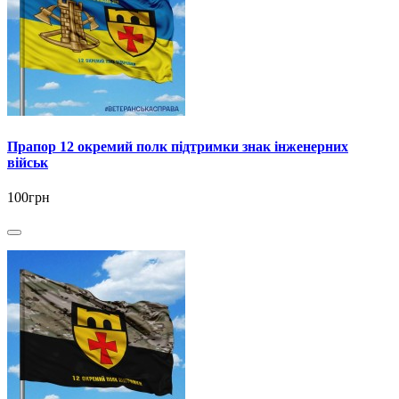
Прапор 12 окремий полк підтримки знак інженерних
військ
100грн