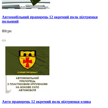
Автомобільний прапорець 12 окремий полк підтримки
польовий
80грн
Авто прапорець 12 окремий полк підтримки олива