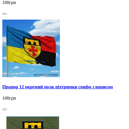
100грн
Прапор 12 окремий полк підтримки combo з написом
100грн