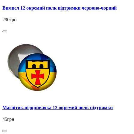
Вимпел 12 окремий полк підтримки червоно-чорний
290грн
Магнітик-відкривачка 12 окремий полк підтримки
45грн