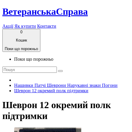
ВетеранськаСправа
Акції
Як купити
Контакти
0
Кошик
Поки що порожньо
Поки що порожньо
Нашивки Патчі Шеврони Нарукавні знаки Погони
Шеврон 12 окремий полк підтримки
Шеврон 12 окремий полк
підтримки