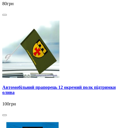
80грн
Автомобільний прапорець 12 окремий полк підтримки
олива
100грн