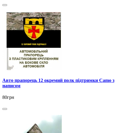
Авто прапорець 12 окремий полк підтримки Camo з
написом
80грн