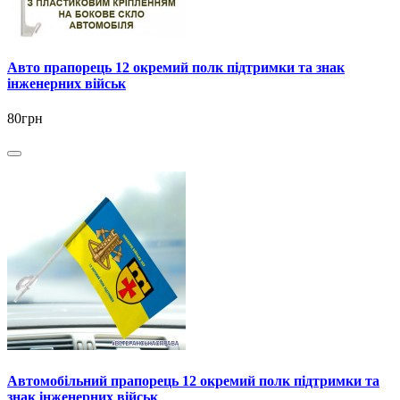
Авто прапорець 12 окремий полк підтримки та знак
інженерних військ
80грн
Автомобільний прапорець 12 окремий полк підтримки та
знак інженерних військ