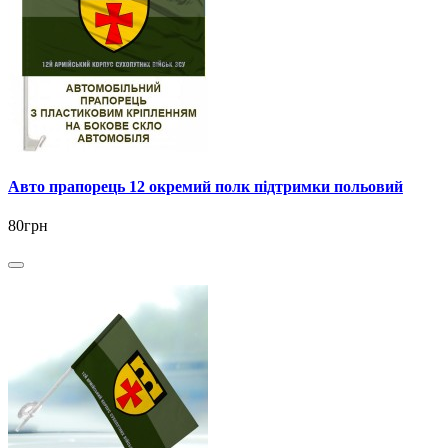
Авто прапорець 12 окремий полк підтримки польовий
80грн