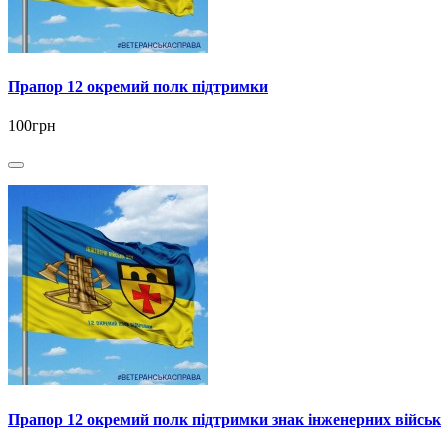
Прапор 12 окремий полк підтримки
100грн
Прапор 12 окремий полк підтримки знак інженерних військ