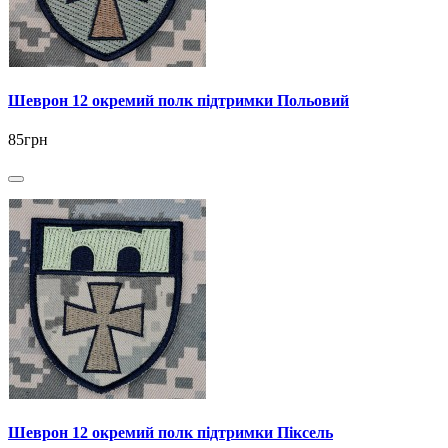
Шеврон 12 окремий полк підтримки Польовий
85грн
Шеврон 12 окремий полк підтримки Піксель