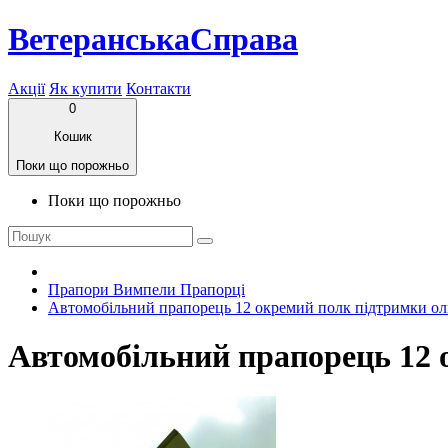
ВетеранськаСправа
Акції
Як купити
Контакти
0
Кошик
Поки що порожньо
Поки що порожньо
Прапори Вимпели Прапорці
Автомобільний прапорець 12 окремий полк підтримки ол
Автомобільний прапорець 12 