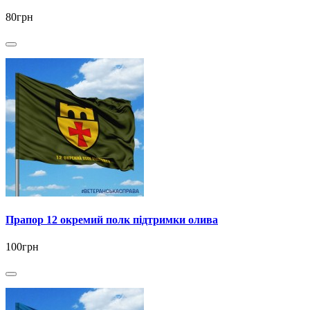
80грн
Прапор 12 окремий полк підтримки олива
100грн