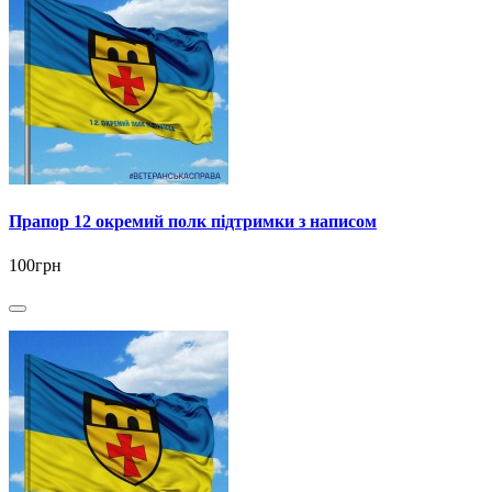
Прапор 12 окремий полк підтримки з написом
100грн