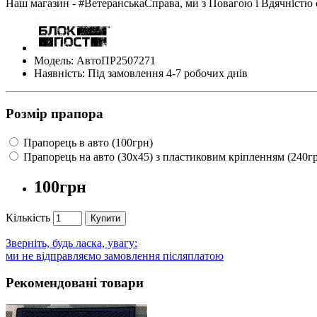
Наш магазин - #ВетеранськаСправа, ми з Повагою і Вдячністю 
Модель: АвтоПР2507271
Наявність: Під замовлення 4-7 робочих днів
Розмір прапора
Прапорець в авто (100грн)
Прапорець на авто (30х45) з пластиковим кріпленням (240г
100грн
Кількість
Купити
Зверніть, будь ласка, увагу:
ми не відправляємо замовлення післяплатою
Рекомендовані товари