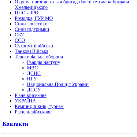
Окрема президентська бригада імені гетьмана Богдана
Хмельницького
ППО - ЗРВ
Розвідка, ГУР МО
Сили логістики
Сили підтримки
СБУ
ССО
Сухопутні війська
Танкові Війська
Територіальна оборона
Гвардія наступу
МВС
ДСНС
НГУ
Національна Поліція України
ДПСУ
Різне військове
УКРАЇНА
Кемпінг, пікнік, туризм
Різне невійськове
Контакти