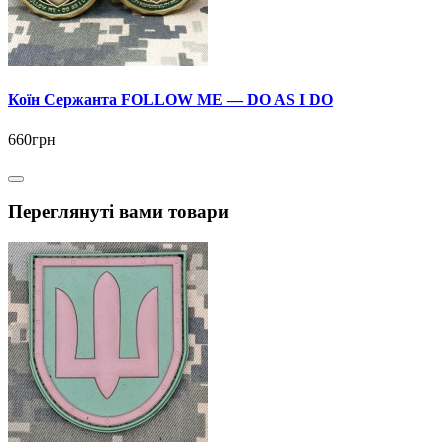
Коїн Сержанта FOLLOW ME — DO AS I DO
660грн
Переглянуті вами товари