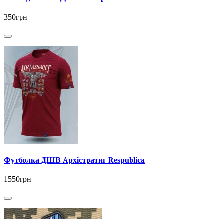
350грн
Футболка ДШВ Архістратиг Respublica
1550грн