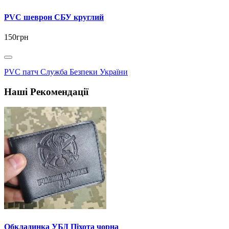
PVC шеврон СБУ круглий
150грн
PVC патч Служба Безпеки України
Наші Рекомендації
Обкладинка УБД Піхота чорна