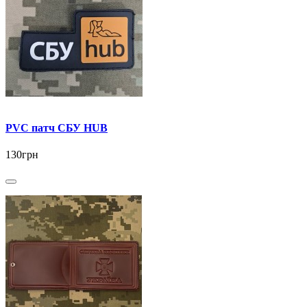
PVC патч СБУ HUB
130грн