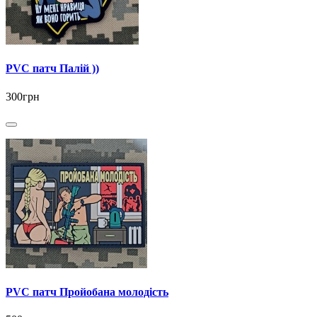
PVC патч Палій ))
300грн
PVC патч Пройобана молодість