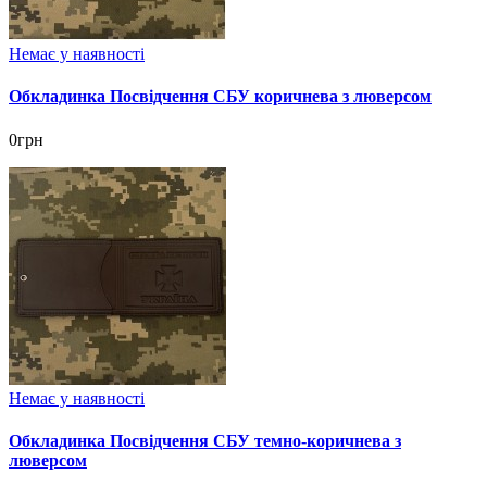
Немає у наявності
Обкладинка Посвідчення СБУ коричнева з люверсом
0грн
Немає у наявності
Обкладинка Посвідчення СБУ темно-коричнева з
люверсом