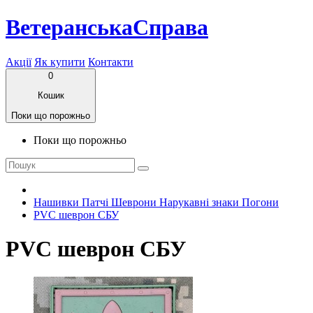
ВетеранськаСправа
Акції
Як купити
Контакти
0
Кошик
Поки що порожньо
Поки що порожньо
Нашивки Патчі Шеврони Нарукавні знаки Погони
PVC шеврон СБУ
PVC шеврон СБУ