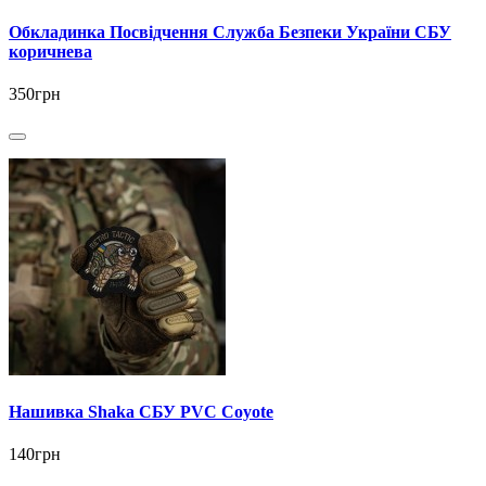
Обкладинка Посвідчення Служба Безпеки України СБУ
коричнева
350грн
Нашивка Shaka СБУ PVC Coyote
140грн