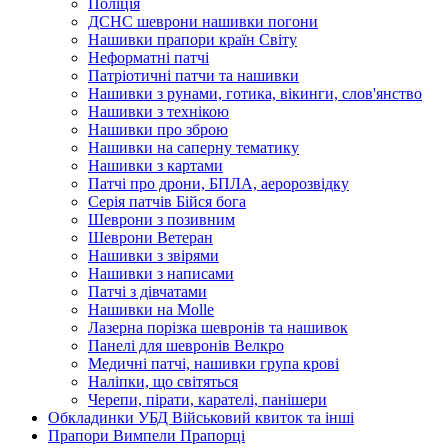
Поліція
ДСНС шеврони нашивки погони
Нашивки прапори країн Світу
Неформатні патчі
Патріотичні патчи та нашивки
Нашивки з рунами, готика, вікинги, слов'янство
Нашивки з технікою
Нашивки про зброю
Нашивки на саперну тематику
Нашивки з картами
Патчі про дрони, БПЛА, аеророзвідку
Серія патчів Бійся бога
Шеврони з позивним
Шеврони Ветеран
Нашивки з звірями
Нашивки з написами
Патчі з дівчатами
Нашивки на Molle
Лазерна порізка шевронів та нашивок
Панелі для шевронів Велкро
Медичні патчі, нашивки група крові
Наліпки, що світяться
Черепи, пірати, карателі, панішери
Обкладинки УБД Військовий квиток та інші
Прапори Вимпели Прапорці