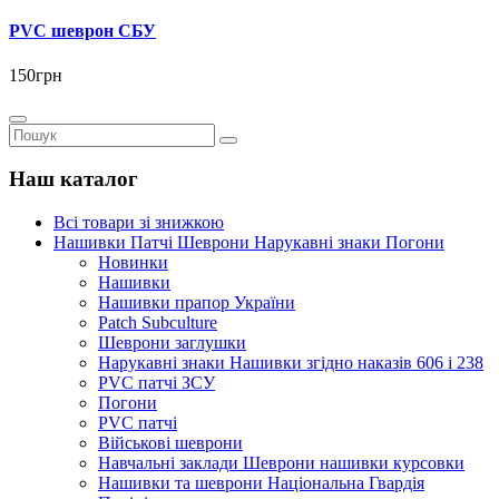
PVC шеврон СБУ
150грн
Наш каталог
Всі товари зі знижкою
Нашивки Патчі Шеврони Нарукавні знаки Погони
Новинки
Нашивки
Нашивки прапор України
Рatch Subculture
Шеврони заглушки
Нарукавні знаки Нашивки згідно наказів 606 і 238
PVC патчі ЗСУ
Погони
PVC патчі
Військові шеврони
Навчальні заклади Шеврони нашивки курсовки
Нашивки та шеврони Національна Гвардія