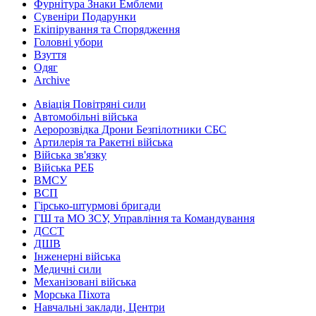
Фурнітура Знаки Емблеми
Сувеніри Подарунки
Екіпірування та Спорядження
Головні убори
Взуття
Одяг
Archive
Авіація Повітряні сили
Автомобільні війська
Аеророзвідка Дрони Безпілотники СБС
Артилерія та Ракетні війська
Війська зв'язку
Війська РЕБ
ВМСУ
ВСП
Гірсько-штурмові бригади
ГШ та МО ЗСУ, Управління та Командування
ДССТ
ДШВ
Інженерні війська
Медичні сили
Механізовані війська
Морська Піхота
Навчальні заклади, Центри