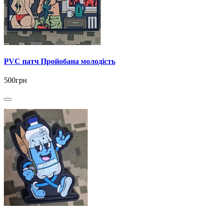
PVC патч Пройобана молодість
500грн