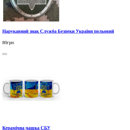
Нарукавний знак Служба Безпеки України польовий
80грн
Керамічна чашка СБУ