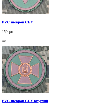
PVC шеврон СБУ
150грн
PVC шеврон СБУ круглий