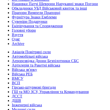
Нашивки Патчі Шеврони Нарукавні знаки Погони
Обкладинки УБД Військовий квиток та інші
Прапори Вимпели Прапорці
Фурнітура Знаки Емблеми
Сувеніри Подарунки
Екіпірування та Спорядження
Головні убори
Взуття
Одяг
Archive
Авіація Повітряні сили
Автомобільні війська
Аеророзвідка Дрони Безпілотники СБС
Артилерія та Ракетні війська
Війська зв'язку
Війська РЕБ
ВМСУ
ВСП
Гірсько-штурмові бригади
ГШ та МО ЗСУ, Управління та Командування
ДССТ
ДШВ
Інженерні війська
Медичні сили