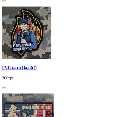
PVC патч Палій ))
300грн