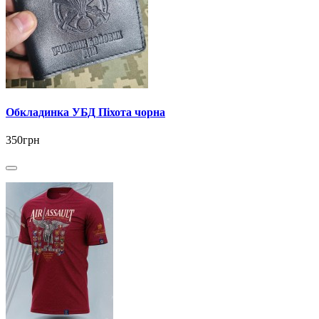
Обкладинка УБД Піхота чорна
350грн