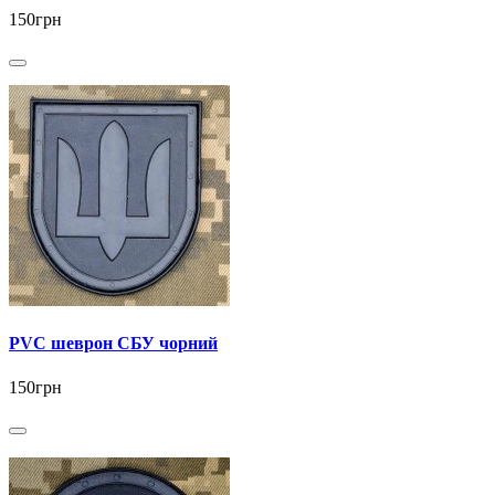
150грн
PVC шеврон СБУ чорний
150грн