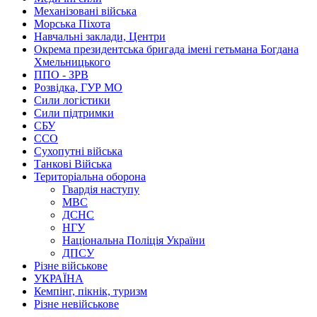
Механізовані війська
Морська Піхота
Навчальні заклади, Центри
Окрема президентська бригада імені гетьмана Богдана
Хмельницького
ППО - ЗРВ
Розвідка, ГУР МО
Сили логістики
Сили підтримки
СБУ
ССО
Сухопутні війська
Танкові Війська
Територіальна оборона
Гвардія наступу
МВС
ДСНС
НГУ
Національна Поліція України
ДПСУ
Різне військове
УКРАЇНА
Кемпінг, пікнік, туризм
Різне невійськове