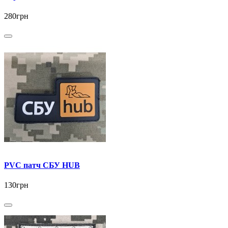
280грн
PVC патч СБУ HUB
130грн