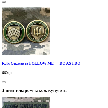
Коїн Сержанта FOLLOW ME — DO AS I DO
660грн
З цим товаром також купують