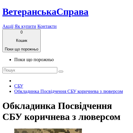
ВетеранськаСправа
Акції
Як купити
Контакти
0
Кошик
Поки що порожньо
Поки що порожньо
СБУ
Обкладинка Посвідчення СБУ коричнева з люверсом
Обкладинка Посвідчення
СБУ коричнева з люверсом