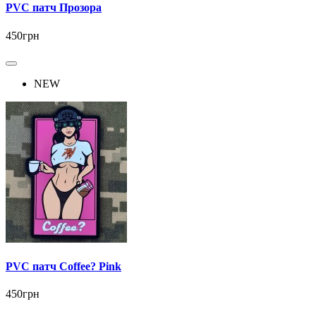
PVC патч Прозора
450грн
NEW
PVC патч Coffee? Pink
450грн