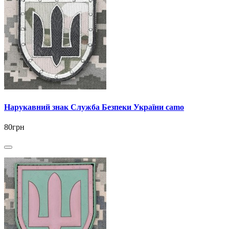
Нарукавний знак Служба Безпеки України camo
80грн