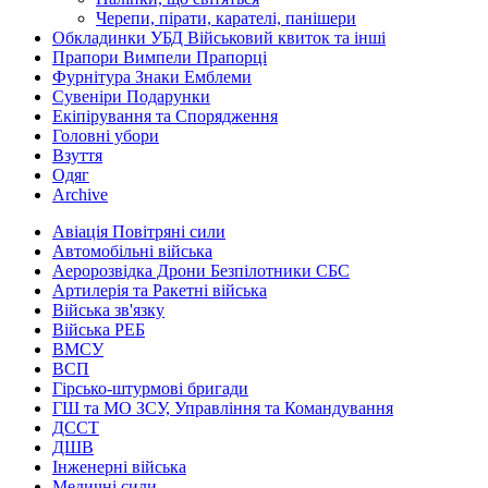
Черепи, пірати, карателі, панішери
Обкладинки УБД Військовий квиток та інші
Прапори Вимпели Прапорці
Фурнітура Знаки Емблеми
Сувеніри Подарунки
Екіпірування та Спорядження
Головні убори
Взуття
Одяг
Archive
Авіація Повітряні сили
Автомобільні війська
Аеророзвідка Дрони Безпілотники СБС
Артилерія та Ракетні війська
Війська зв'язку
Війська РЕБ
ВМСУ
ВСП
Гірсько-штурмові бригади
ГШ та МО ЗСУ, Управління та Командування
ДССТ
ДШВ
Інженерні війська
Медичні сили