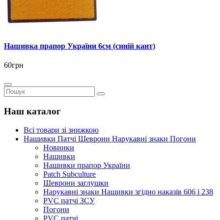
Нашивка прапор України 6см (синій кант)
60грн
Наш каталог
Всі товари зі знижкою
Нашивки Патчі Шеврони Нарукавні знаки Погони
Новинки
Нашивки
Нашивки прапор України
Рatch Subculture
Шеврони заглушки
Нарукавні знаки Нашивки згідно наказів 606 і 238
PVC патчі ЗСУ
Погони
PVC патчі