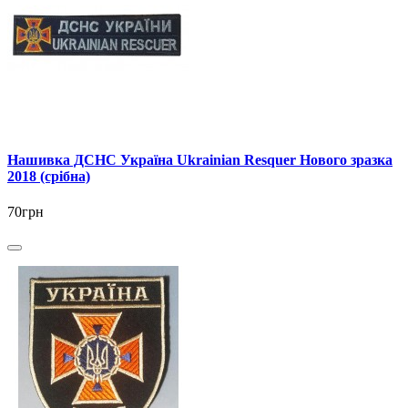
Нашивка ДСНС Україна Ukrainian Resquer Нового зразка
2018 (срібна)
70грн