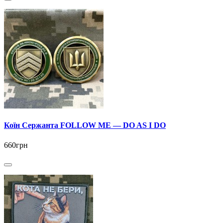
Коїн Сержанта FOLLOW ME — DO AS I DO
660грн