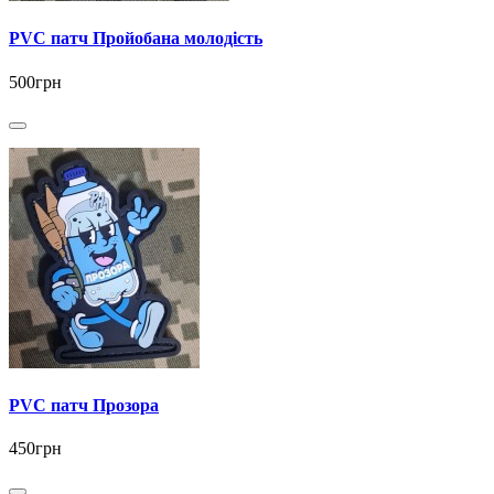
PVC патч Пройобана молодість
500грн
PVC патч Прозора
450грн