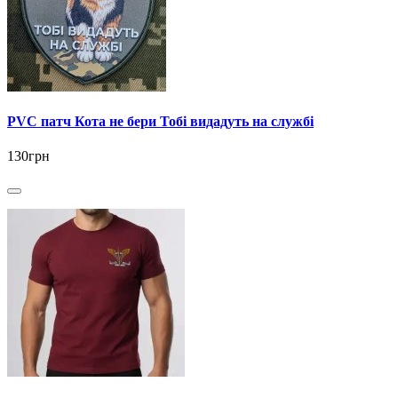
PVC патч Кота не бери Тобі видадуть на службі
130грн