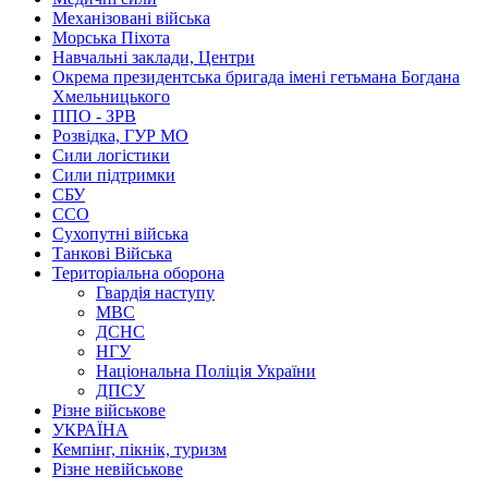
Механізовані війська
Морська Піхота
Навчальні заклади, Центри
Окрема президентська бригада імені гетьмана Богдана
Хмельницького
ППО - ЗРВ
Розвідка, ГУР МО
Сили логістики
Сили підтримки
СБУ
ССО
Сухопутні війська
Танкові Війська
Територіальна оборона
Гвардія наступу
МВС
ДСНС
НГУ
Національна Поліція України
ДПСУ
Різне військове
УКРАЇНА
Кемпінг, пікнік, туризм
Різне невійськове