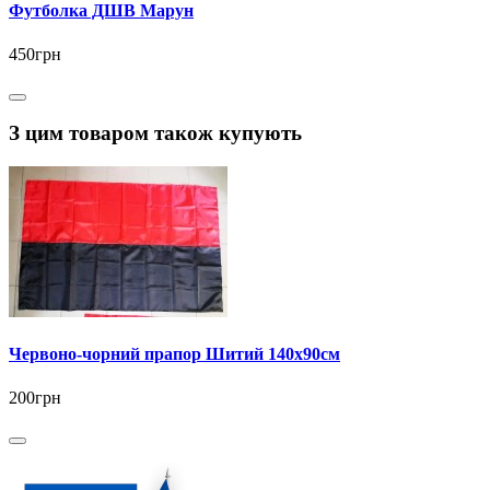
Футболка ДШВ Марун
450грн
З цим товаром також купують
Червоно-чорний прапор Шитий 140х90см
200грн