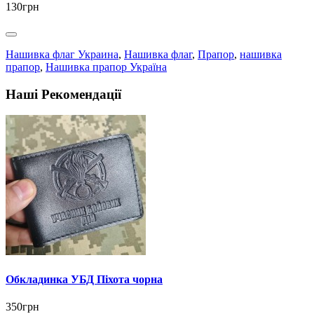
130грн
Нашивка флаг Украина
,
Нашивка флаг
,
Прапор
,
нашивка
прапор
,
Нашивка прапор Україна
Наші Рекомендації
Обкладинка УБД Піхота чорна
350грн