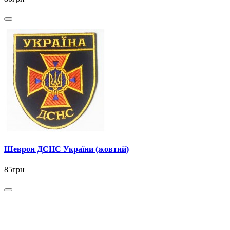
Шеврон ДСНС України (жовтий)
85грн