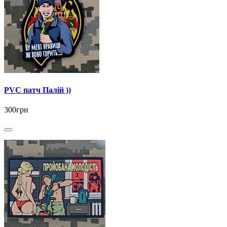
PVC патч Палій ))
300грн