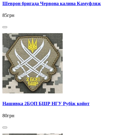
Шеврон бригада Червона калина Камуфляж
85грн
Нашивка 2БОП БШР НГУ Рубіж койот
80грн