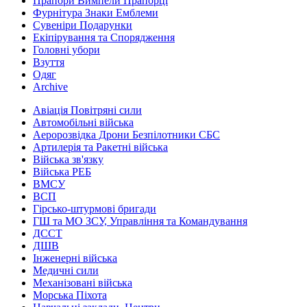
Прапори Вимпели Прапорці
Фурнітура Знаки Емблеми
Сувеніри Подарунки
Екіпірування та Спорядження
Головні убори
Взуття
Одяг
Archive
Авіація Повітряні сили
Автомобільні війська
Аеророзвідка Дрони Безпілотники СБС
Артилерія та Ракетні війська
Війська зв'язку
Війська РЕБ
ВМСУ
ВСП
Гірсько-штурмові бригади
ГШ та МО ЗСУ, Управління та Командування
ДССТ
ДШВ
Інженерні війська
Медичні сили
Механізовані війська
Морська Піхота