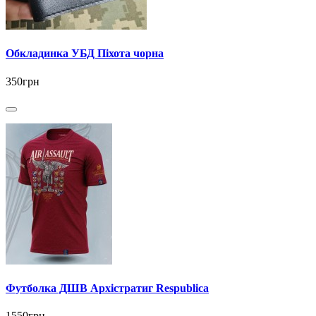
Обкладинка УБД Піхота чорна
350грн
Футболка ДШВ Архістратиг Respublica
1550грн