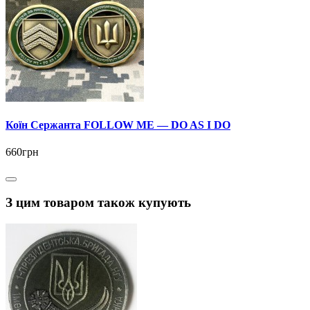
Коїн Сержанта FOLLOW ME — DO AS I DO
660грн
З цим товаром також купують