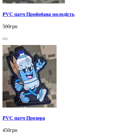
PVC патч Пройобана молодість
500грн
PVC патч Прозора
450грн