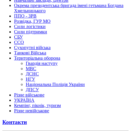
Навчальні заклади, Центри
Окрема президентська бригада імені гетьмана Богдана
Хмельницького
ППО - ЗРВ
Розвідка, ГУР МО
Сили логістики
Сили підтримки
СБУ
ССО
Сухопутні війська
Танкові Війська
Територіальна оборона
Гвардія наступу
МВС
ДСНС
НГУ
Національна Поліція України
ДПСУ
Різне військове
УКРАЇНА
Кемпінг, пікнік, туризм
Різне невійськове
Контакти