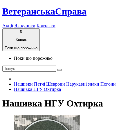
ВетеранськаСправа
Акції
Як купити
Контакти
0
Кошик
Поки що порожньо
Поки що порожньо
Нашивки Патчі Шеврони Нарукавні знаки Погони
Нашивка НГУ Охтирка
Нашивка НГУ Охтирка