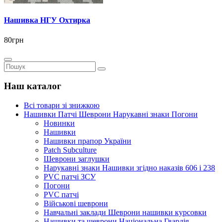
Нашивка НГУ Охтирка
80грн
Наш каталог
Всі товари зі знижкою
Нашивки Патчі Шеврони Нарукавні знаки Погони
Новинки
Нашивки
Нашивки прапор України
Рatch Subculture
Шеврони заглушки
Нарукавні знаки Нашивки згідно наказів 606 і 238
PVC патчі ЗСУ
Погони
PVC патчі
Військові шеврони
Навчальні заклади Шеврони нашивки курсовки
Нашивки та шеврони Національна Гвардія