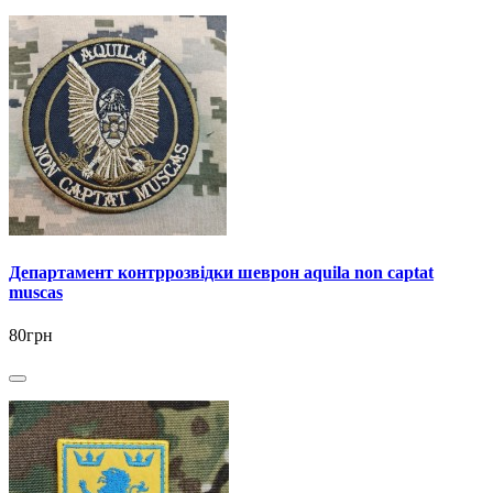
Департамент контррозвідки шеврон aquila non captat
muscas
80грн