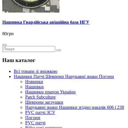
Нашивка Гвардійська авіаційна база НГУ
80грн
Наш каталог
Всі товари зі знижкою
Нашивки Патчі Шеврони Нарукавні знаки Погони
Новинки
Нашивки
Нашивки прапор України
Рatch Subculture
Шеврони заглушки
Нарукавні знаки Нашивки згідно наказів 606 і 238
PVC патчі ЗСУ
Погони
PVC патчі
Військові шеврони