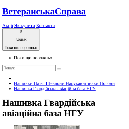
ВетеранськаСправа
Акції
Як купити
Контакти
0
Кошик
Поки що порожньо
Поки що порожньо
Нашивки Патчі Шеврони Нарукавні знаки Погони
Нашивка Гвардійська авіаційна база НГУ
Нашивка Гвардійська
авіаційна база НГУ