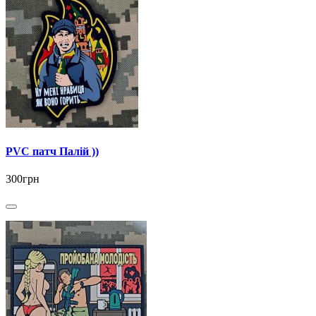
PVC патч Палій ))
300грн