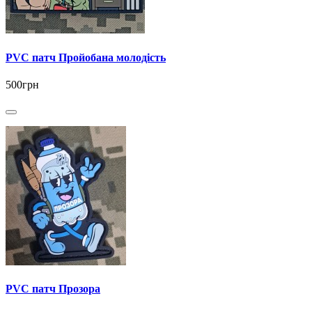
PVC патч Пройобана молодість
500грн
PVC патч Прозора