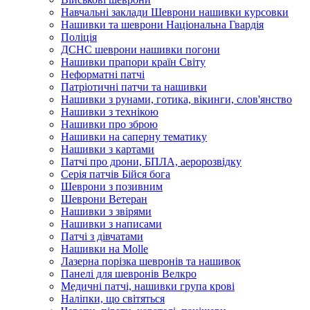
Навчальні заклади Шеврони нашивки курсовки
Нашивки та шеврони Національна Гвардія
Поліція
ДСНС шеврони нашивки погони
Нашивки прапори країн Світу
Неформатні патчі
Патріотичні патчи та нашивки
Нашивки з рунами, готика, вікинги, слов'янство
Нашивки з технікою
Нашивки про зброю
Нашивки на саперну тематику
Нашивки з картами
Патчі про дрони, БПЛА, аеророзвідку
Серія патчів Бійся бога
Шеврони з позивним
Шеврони Ветеран
Нашивки з звірями
Нашивки з написами
Патчі з дівчатами
Нашивки на Molle
Лазерна порізка шевронів та нашивок
Панелі для шевронів Велкро
Медичні патчі, нашивки група крові
Наліпки, що світяться