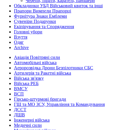
Черепи, пірати, карателі, панішери
Обкладинки УБД Військовий квиток та інші
Прапори Вимпели Прапорці
Фурнітура Знаки Емблеми
Сувеніри Подарунки
Екіпірування та Спорядження
Головні убори
Взуття
Одяг
Archive
Авіація Повітряні сили
Автомобільні війська
Аеророзвідка Дрони Безпілотники СБС
Артилерія та Ракетні війська
Війська зв'язку
Війська РЕБ
ВМСУ
ВСП
Гірсько-штурмові бригади
ГШ та МО ЗСУ, Управління та Командування
ДССТ
ДШВ
Інженерні війська
Медичні сили