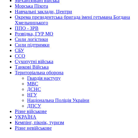
Механізовані війська
Морська Піхота
Навчальні заклади, Центри
Окрема президентська бригада імені гетьмана Богдана
Хмельницького
ППО - ЗРВ
Розвідка, ГУР МО
Сили логістики
Сили підтримки
СБУ
ССО
Сухопутні війська
Танкові Війська
Територіальна оборона
Гвардія наступу
МВС
ДСНС
НГУ
Національна Поліція України
ДПСУ
Різне військове
УКРАЇНА
Кемпінг, пікнік, туризм
Різне невійськове