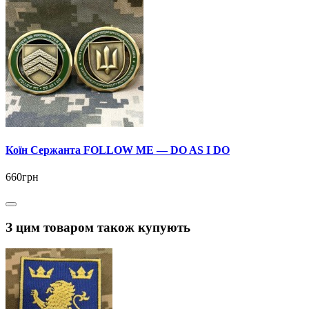
Коїн Сержанта FOLLOW ME — DO AS I DO
660грн
З цим товаром також купують