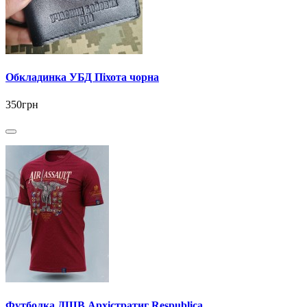
Обкладинка УБД Піхота чорна
350грн
Футболка ДШВ Архістратиг Respublica