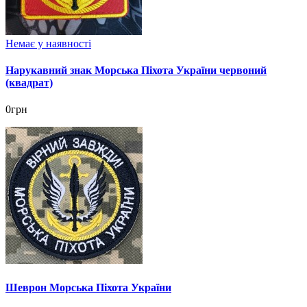
Немає у наявності
Нарукавний знак Морська Піхота України червоний
(квадрат)
0грн
Шеврон Морська Піхота України