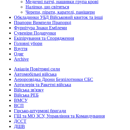
Медичні патчі, нашивки група крові
Наліпки, що світяться
Черепи, пірати, карателі, панішери
Обкладинки УБД Військовий квиток та інші
Прапори Вимпели Прапорці
Фурнітура Знаки Емблеми
Сувеніри Подарунки
Екіпірування та Спорядження
Головні убори
Взуття
Одяг
Archive
Авіація Повітряні сили
Автомобільні війська
Аеророзвідка Дрони Безпілотники СБС
Артилерія та Ракетні війська
Війська зв'язку
Війська РЕБ
ВМСУ
ВСП
Гірсько-штурмові бригади
ГШ та МО ЗСУ, Управління та Командування
ДССТ
ДШВ