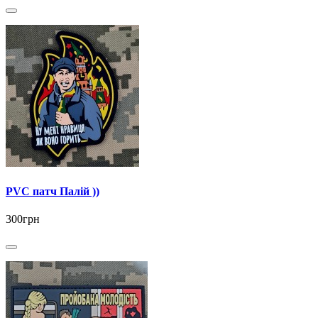
PVC патч Палій ))
300грн