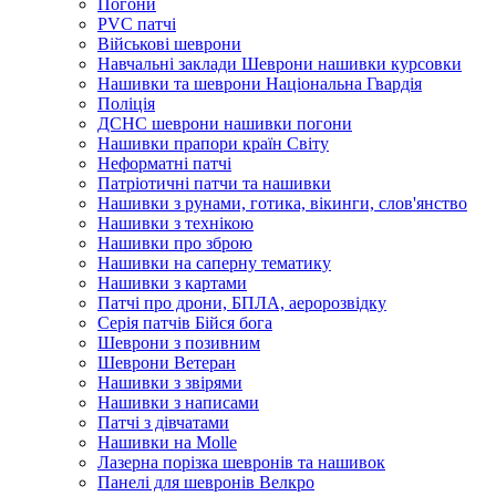
Погони
PVC патчі
Військові шеврони
Навчальні заклади Шеврони нашивки курсовки
Нашивки та шеврони Національна Гвардія
Поліція
ДСНС шеврони нашивки погони
Нашивки прапори країн Світу
Неформатні патчі
Патріотичні патчи та нашивки
Нашивки з рунами, готика, вікинги, слов'янство
Нашивки з технікою
Нашивки про зброю
Нашивки на саперну тематику
Нашивки з картами
Патчі про дрони, БПЛА, аеророзвідку
Серія патчів Бійся бога
Шеврони з позивним
Шеврони Ветеран
Нашивки з звірями
Нашивки з написами
Патчі з дівчатами
Нашивки на Molle
Лазерна порізка шевронів та нашивок
Панелі для шевронів Велкро