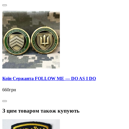
Коїн Сержанта FOLLOW ME — DO AS I DO
660грн
З цим товаром також купують