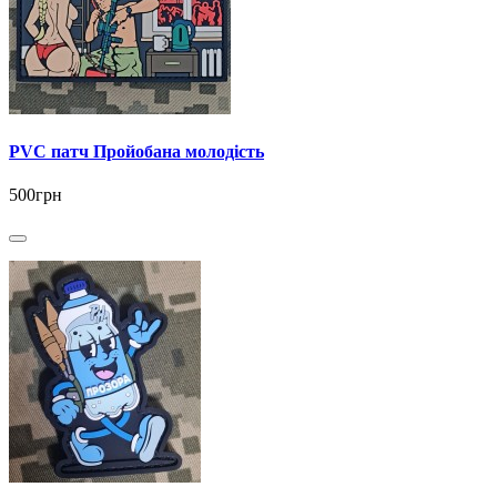
PVC патч Пройобана молодість
500грн