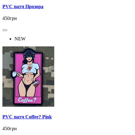
PVC патч Прозора
450грн
NEW
PVC патч Coffee? Pink
450грн