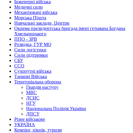
Інженерні війська
Медичні сили
Механізовані війська
Морська Піхота
Навчальні заклади, Центри
Окрема президентська бригада імені гетьмана Богдана
Хмельницького
ППО - ЗРВ
Розвідка, ГУР МО
Сили логістики
Сили підтримки
СБУ
ССО
Сухопутні війська
Танкові Війська
Територіальна оборона
Гвардія наступу
МВС
ДСНС
НГУ
Національна Поліція України
ДПСУ
Різне військове
УКРАЇНА
Кемпінг, пікнік, туризм