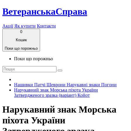
ВетеранськаСправа
Акції
Як купити
Контакти
0
Кошик
Поки що порожньо
Поки що порожньо
Нашивки Патчі Шеврони Нарукавні знаки Погони
Нарукавний знак Морська піхота України
Затвердженого зразка (варіант) Койот
Нарукавний знак Морська
піхота України
Затвердженого зразка