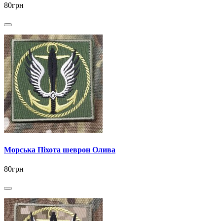
80грн
Морська Піхота шеврон Олива
80грн