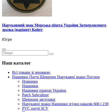
Нарукавний знак Морська піхота України Затвердженого
зразка (варіант) Койот
85грн
Наш каталог
Всі товари зі знижкою
Нашивки Патчі Шеврони Нарукавні знаки Погони
Новинки
Нашивки
Нашивки прапор України
Рatch Subculture
Шеврони заглушки
Нарукавні знаки Нашивки згідно наказів 606 і 238
PVC патчі ЗСУ