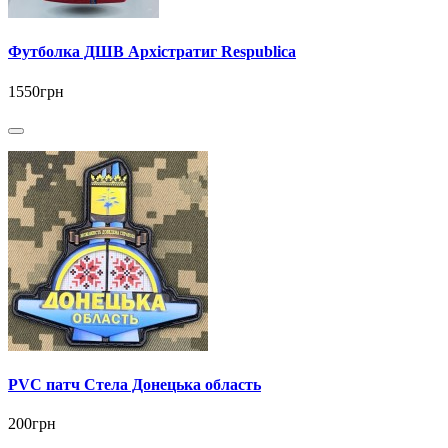
Футболка ДШВ Архістратиг Respublica
1550грн
PVC патч Стела Донецька область
200грн