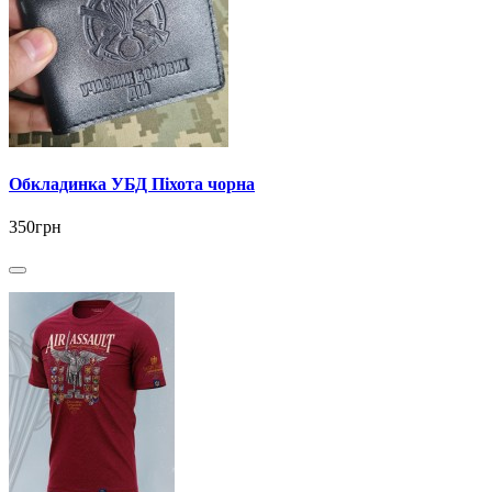
Обкладинка УБД Піхота чорна
350грн