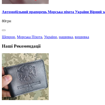
Автомобільний прапорець Морська пiхота України Вірний з
80грн
Шеврон
,
Морська Піхота
,
України
,
нашивка
,
вишивка
Наші Рекомендації