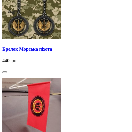
Брелок Морська піхота
440грн