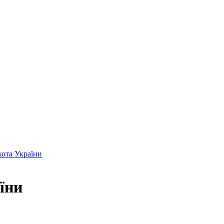
хота України
їни