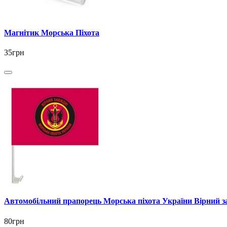
Магнітик Морська Піхота
35грн
Автомобільний прапорець Морська пiхота України Вірний з
80грн