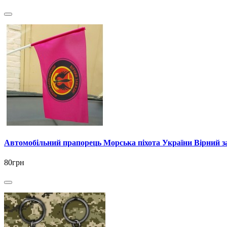
Автомобільний прапорець Морська пiхота України Вірний з
80грн