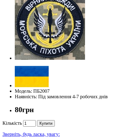
Модель: ПБ2007
Наявність: Під замовлення 4-7 робочих днів
80грн
Кількість
Купити
Зверніть, будь ласка, увагу: