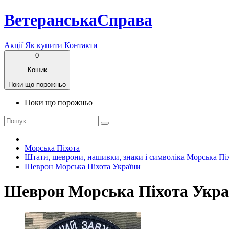
ВетеранськаСправа
Акції
Як купити
Контакти
0
Кошик
Поки що порожньо
Поки що порожньо
Морська Піхота
Штати, шеврони, нашивки, знаки і символіка Морська Пі
Шеврон Морська Піхота України
Шеврон Морська Піхота Укра