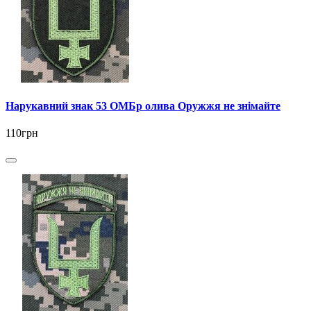
Нарукавний знак 53 ОМБр олива Оружжя не знімайте
110грн