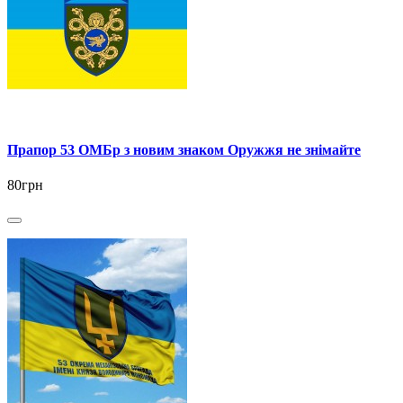
Прапор 53 ОМБр з новим знаком Оружжя не знімайте
80грн