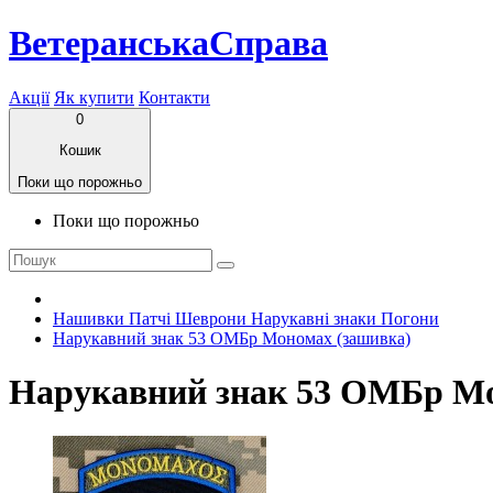
ВетеранськаСправа
Акції
Як купити
Контакти
0
Кошик
Поки що порожньо
Поки що порожньо
Нашивки Патчі Шеврони Нарукавні знаки Погони
Нарукавний знак 53 ОМБр Мономах (зашивка)
Нарукавний знак 53 ОМБр Мо