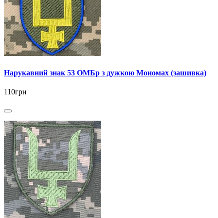
Нарукавний знак 53 ОМБр з дужкою Мономах (зашивка)
110грн