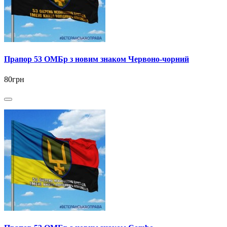
Прапор 53 ОМБр з новим знаком Червоно-чорний
80грн