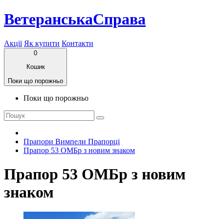
ВетеранськаСправа
Акції
Як купити
Контакти
0
Кошик
Поки що порожньо
Поки що порожньо
Прапори Вимпели Прапорці
Прапор 53 ОМБр з новим знаком
Прапор 53 ОМБр з новим
знаком