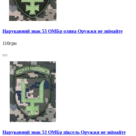
Нарукавний знак 53 ОМБр олива Оружжя не знімайте
110грн
Нарукавний знак 53 ОМБр піксель Оружжя не знімайте