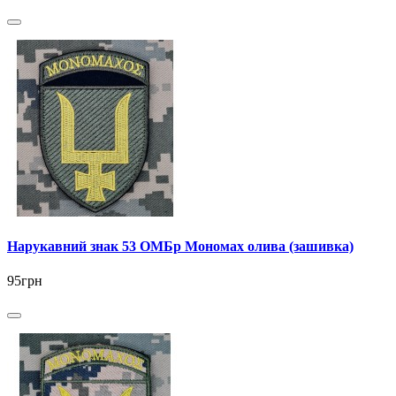
Нарукавний знак 53 ОМБр Мономах олива (зашивка)
95грн