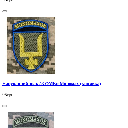
Нарукавний знак 53 ОМБр Мономах (зашивка)
95грн