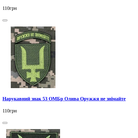
110грн
Нарукавний знак 53 ОМБр Олива Оружжя не знімайте
110грн