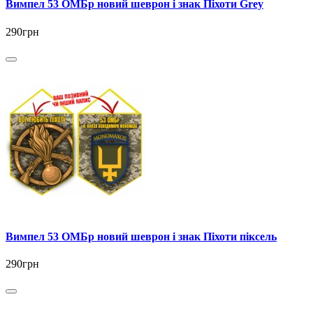
Вимпел 53 ОМБр новий шеврон і знак Піхоти Grey
290грн
Вимпел 53 ОМБр новий шеврон і знак Піхоти піксель
290грн