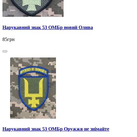
Нарукавний знак 53 ОМБр новий Олива
85грн
Нарукавний знак 53 ОМБр Оружжя не знімайте