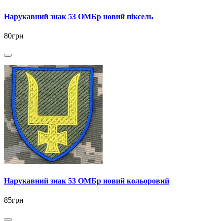
Нарукавний знак 53 ОМБр новий піксель
80грн
Нарукавний знак 53 ОМБр новий кольоровий
85грн