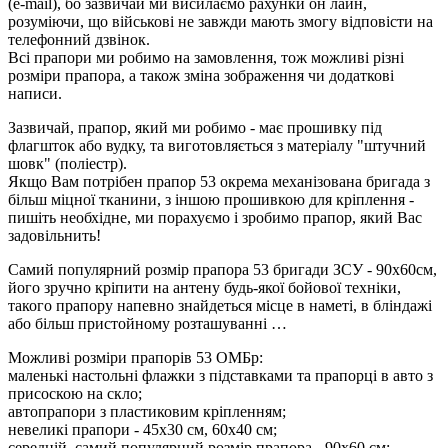
(e-mail), бо зазвичай ми висилаємо рахунки он лайн,
розуміючи, що військові не завжди мають змогу відповісти на
телефонний дзвінок.
Всі прапори ми робимо на замовлення, тож можливі різні
розміри прапора, а також зміна зображення чи додаткові
написи.
Зазвичай, прапор, який ми робимо - має прошивку під
флагшток або вудку, та виготовляється з матеріалу "штучний
шовк" (поліестр).
Якщо Вам потрібен прапор 53 окрема механізована бригада з
більш міцної тканини, з іншою прошивкою для кріплення -
пишіть необхідне, ми порахуємо і зробимо прапор, який Вас
задовільнить!
Самий популярний розмір прапора 53 бригади ЗСУ - 90х60см,
його зручно кріпити на антену будь-якої бойової техніки,
такого прапору напевно знайдеться місце в наметі, в бліндажі
або більш пристойному розташуванні …
Можливі розміри прапорів 53 ОМБр:
маленькі настольні флажки з підставками та прапорці в авто з
присоскою на скло;
автопрапори з пластиковим кріпленням;
невеликі прапори - 45х30 см, 60х40 см;
середній, самий популярний розмір прапора - 90х60 см;