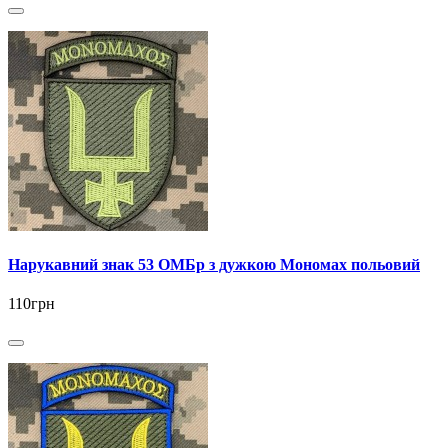
Нарукавний знак 53 ОМБр з дужкою Мономах польовий
110грн