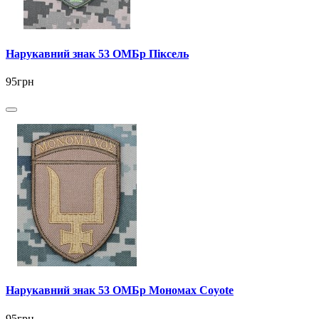
Нарукавний знак 53 ОМБр Піксель
95грн
Нарукавний знак 53 ОМБр Мономах Coyote
95грн