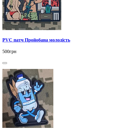
PVC патч Пройобана молодість
500грн