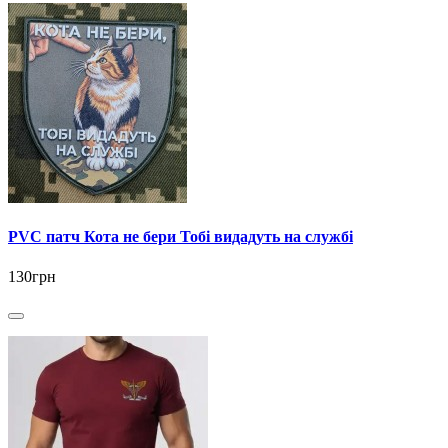
PVC патч Кота не бери Тобі видадуть на службі
130грн