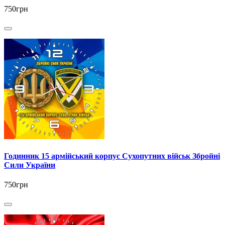
750грн
Годинник 15 армійський корпус Сухопутних військ Збройні
Сили України
750грн