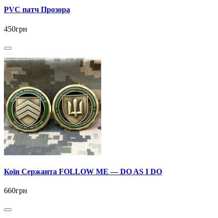
PVC патч Прозора
450грн
Коїн Сержанта FOLLOW ME — DO AS I DO
660грн