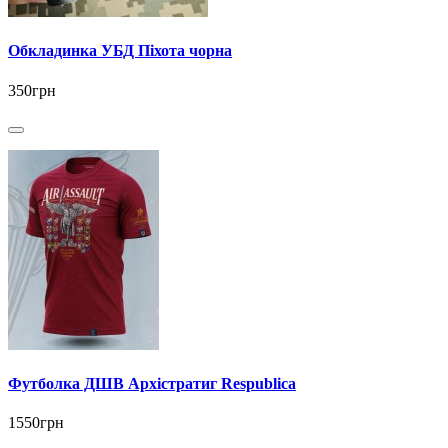
Обкладинка УБД Піхота чорна
350грн
Футболка ДШВ Архістратиг Respublica
1550грн