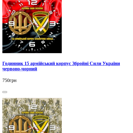
Годинник 15 армійський корпус Збройні Сили України
червоно-чорний
750грн