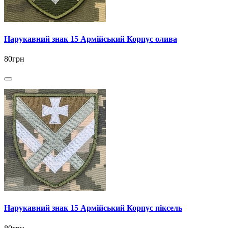
Нарукавний знак 15 Армійський Корпус олива
80грн
Нарукавний знак 15 Армійський Корпус піксель