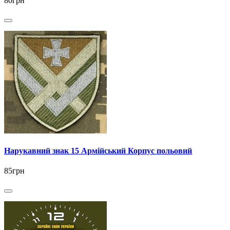
80грн
Нарукавний знак 15 Армійський Корпус польовий
85грн