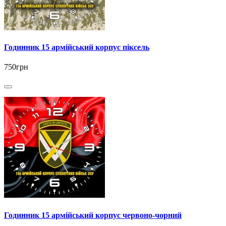
Годинник 15 армійський корпус піксель
750грн
Годинник 15 армійський корпус червоно-чорний