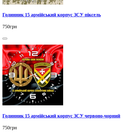
Годинник 15 армійський корпус ЗСУ піксель
750грн
Годинник 15 армійський корпус ЗСУ червоно-чорний
750грн