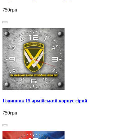
750грн
Годинник 15 армійський корпус сірий
750грн