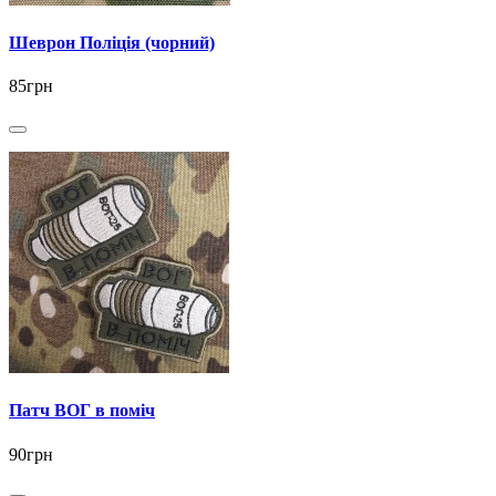
Шеврон Поліція (чорний)
85грн
Патч ВОГ в поміч
90грн