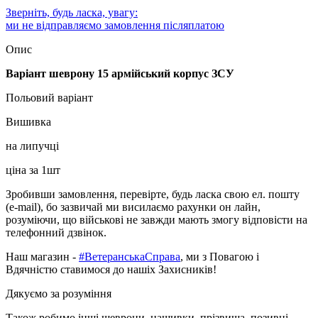
Зверніть, будь ласка, увагу:
ми не відправляємо замовлення післяплатою
Опис
Варіант шеврону 15 армійський корпус ЗСУ
Польовий варіант
Вишивка
на липучці
ціна за 1шт
Зробивши замовлення, перевірте, будь ласка свою ел. пошту
(e-mail), бо зазвичай ми висилаємо рахунки он лайн,
розуміючи, що військові не завжди мають змогу відповісти на
телефонний дзвінок.
Наш магазин -
#ВетеранськаСправа
, ми з Повагою і
Вдячністю ставимося до нашіх Захисників!
Дякуємо за розуміння
Також робимо інші шеврони, нашивки, прізвища, позивні,