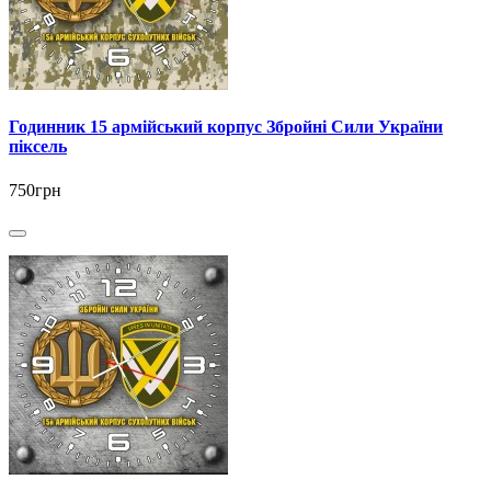
Годинник 15 армійський корпус Збройні Сили України
піксель
750грн