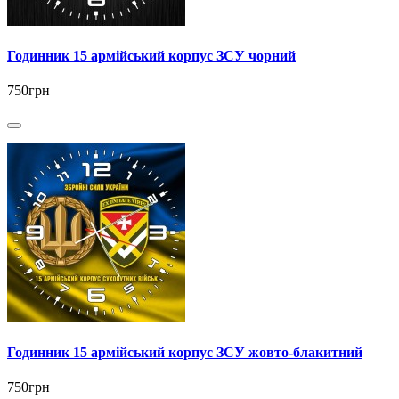
Годинник 15 армійський корпус ЗСУ чорний
750грн
Годинник 15 армійський корпус ЗСУ жовто-блакитний
750грн