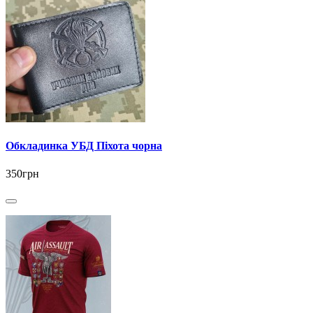
Обкладинка УБД Піхота чорна
350грн