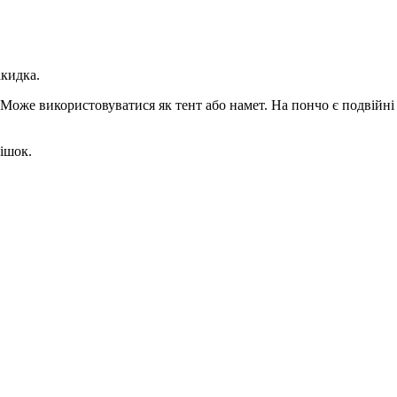
акидка.
я. Може використовуватися як тент або намет. На пончо є подвійн
ішок.