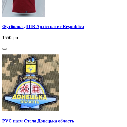
Футболка ДШВ Архістратиг Respublica
1550грн
PVC патч Стела Донецька область