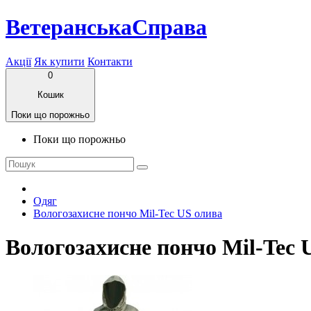
ВетеранськаСправа
Акції
Як купити
Контакти
0
Кошик
Поки що порожньо
Поки що порожньо
Одяг
Вологозахисне пончо Mil-Tec US олива
Вологозахисне пончо Mil-Tec 