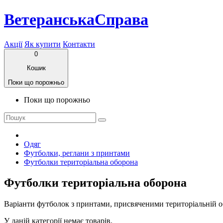
ВетеранськаСправа
Акції
Як купити
Контакти
0
Кошик
Поки що порожньо
Поки що порожньо
Одяг
Футболки, реглани з принтами
Футболки територіальна оборона
Футболки територіальна оборона
Варіанти футболок з принтами, присвяченими територіальній 
У даній категорії немає товарів.