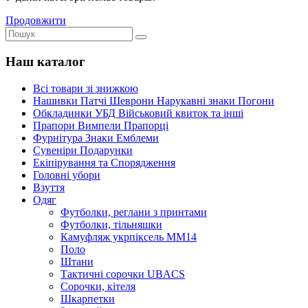
Продовжити
Наш каталог
Всі товари зі знижкою
Нашивки Патчі Шеврони Нарукавні знаки Погони
Обкладинки УБД Військовий квиток та інші
Прапори Вимпели Прапорці
Фурнітура Знаки Емблеми
Сувеніри Подарунки
Екіпірування та Спорядження
Головні убори
Взуття
Одяг
Футболки, реглани з принтами
Футболки, тільняшки
Камуфляж укрпіксель ММ14
Поло
Штани
Тактичні сорочки UBACS
Cорочки, кітеля
Шкарпетки