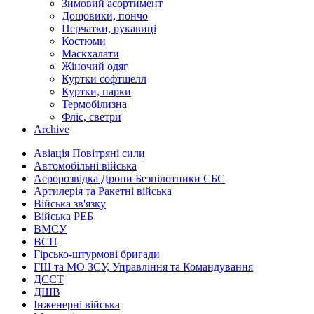
Зимовий асортимент
Дощовики, пончо
Перчатки, рукавиці
Костюми
Маскхалати
Жіночий одяг
Куртки софтшелл
Куртки, парки
Термобілизна
Фліс, светри
Archive
Авіація Повітряні сили
Автомобільні війська
Аеророзвідка Дрони Безпілотники СБС
Артилерія та Ракетні війська
Війська зв'язку
Війська РЕБ
ВМСУ
ВСП
Гірсько-штурмові бригади
ГШ та МО ЗСУ, Управління та Командування
ДССТ
ДШВ
Інженерні війська