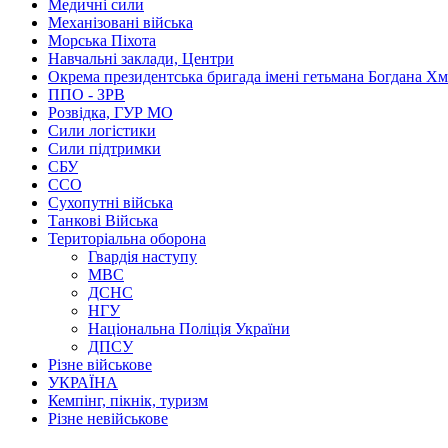
Медичні сили
Механізовані війська
Морська Піхота
Навчальні заклади, Центри
Окрема президентська бригада імені гетьмана Богдана Х
ППО - ЗРВ
Розвідка, ГУР МО
Сили логістики
Сили підтримки
СБУ
ССО
Сухопутні війська
Танкові Війська
Територіальна оборона
Гвардія наступу
МВС
ДСНС
НГУ
Національна Поліція України
ДПСУ
Різне військове
УКРАЇНА
Кемпінг, пікнік, туризм
Різне невійськове