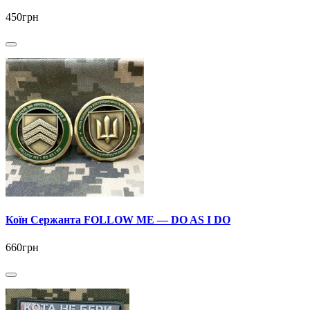
450грн
Коїн Сержанта FOLLOW ME — DO AS I DO
660грн