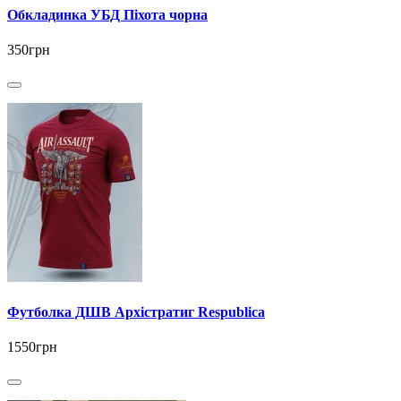
Обкладинка УБД Піхота чорна
350грн
Футболка ДШВ Архістратиг Respublica
1550грн