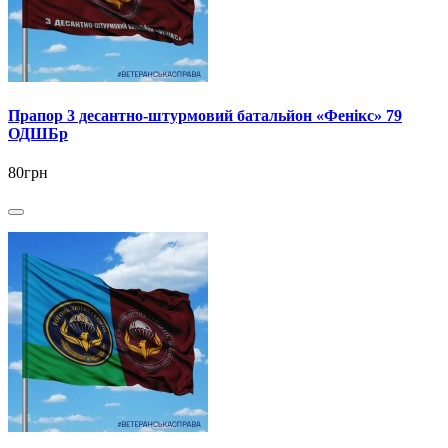
Прапор 3 десантно-штурмовий батальйон «Фенікс» 79
ОДШБр
80грн