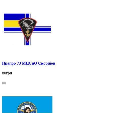
Прапор 73 МЦСпО Скорпіон
80грн