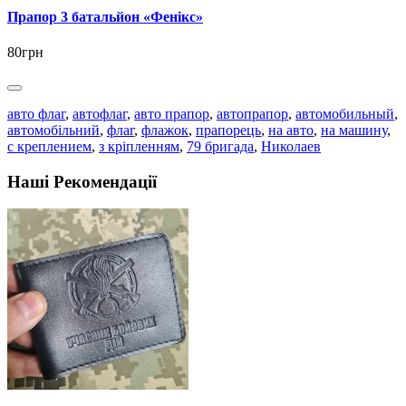
Прапор 3 батальйон «Фенікс»
80грн
авто флаг
,
автофлаг
,
авто прапор
,
автопрапор
,
автомобильный
,
автомобільний
,
флаг
,
флажок
,
прапорець
,
на авто
,
на машину
,
с креплением
,
з кріпленням
,
79 бригада
,
Николаев
Наші Рекомендації