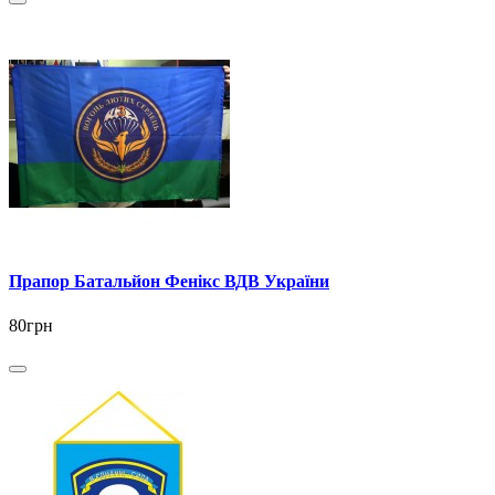
Прапор Батальйон Фенікс ВДВ України
80грн