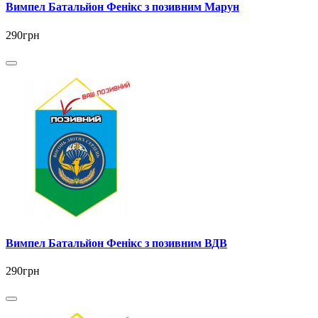
Вимпел Батальйон Фенікс з позивним Марун
290грн
Вимпел Батальйон Фенікс з позивним ВДВ
290грн