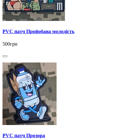
PVC патч Пройобана молодість
500грн
PVC патч Прозора