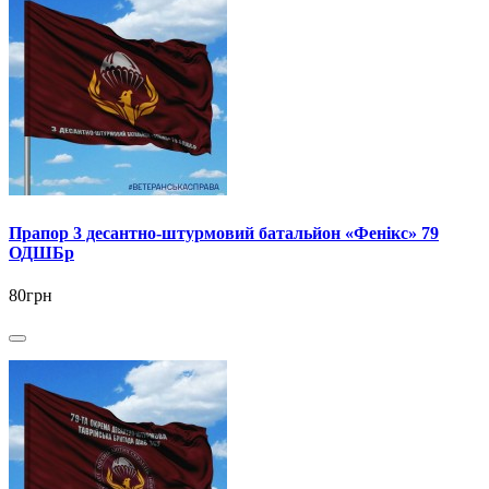
Прапор 3 десантно-штурмовий батальйон «Фенікс» 79
ОДШБр
80грн