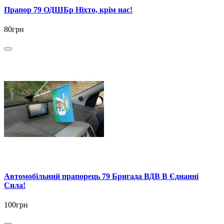
Прапор 79 ОДШБр Ніхто, крім нас!
80грн
Автомобільний прапорець 79 Бригада ВДВ В Єднанні
Сила!
100грн