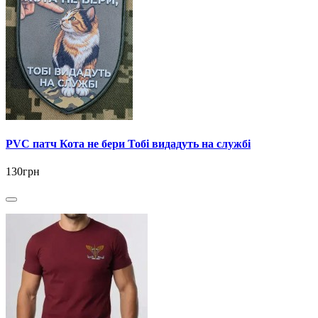
PVC патч Кота не бери Тобі видадуть на службі
130грн