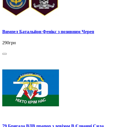
Вимпел Батальйон Фенікс з позивним Череп
290грн
79 Бригада ВДВ прапор з девізом В Єднанні Сила