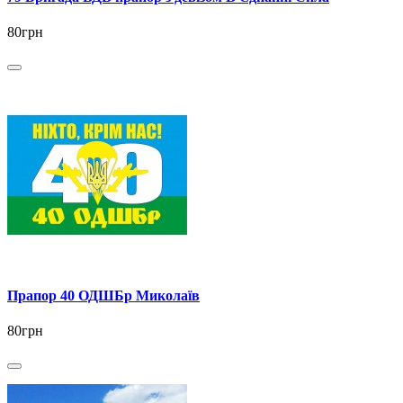
80грн
Прапор 40 ОДШБр Миколаїв
80грн