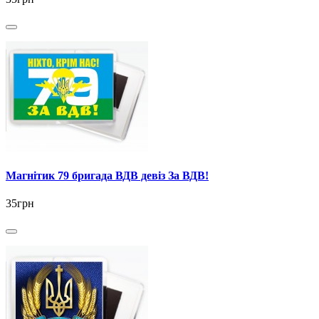
Магнітик 79 бригада ВДВ девіз За ВДВ!
35грн