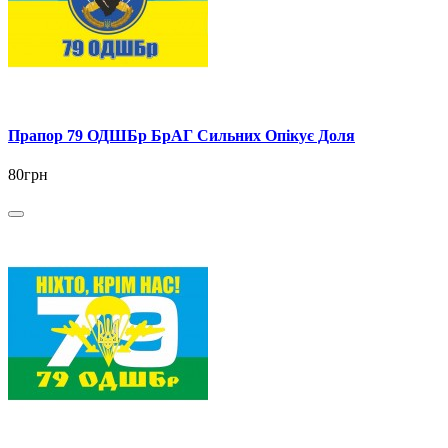
Прапор 79 ОДШБр БрАГ Сильних Опікує Доля
80грн