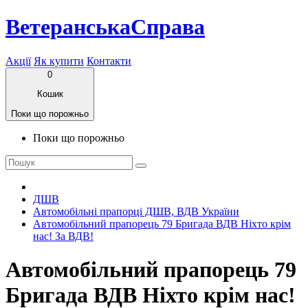
ВетеранськаСправа
Акції
Як купити
Контакти
0
Кошик
Поки що порожньо
Поки що порожньо
ДШВ
Автомобільні прапорці ДШВ, ВДВ України
Автомобільний прапорець 79 Бригада ВДВ Ніхто крім
нас! За ВДВ!
Автомобільний прапорець 79
Бригада ВДВ Ніхто крім нас!