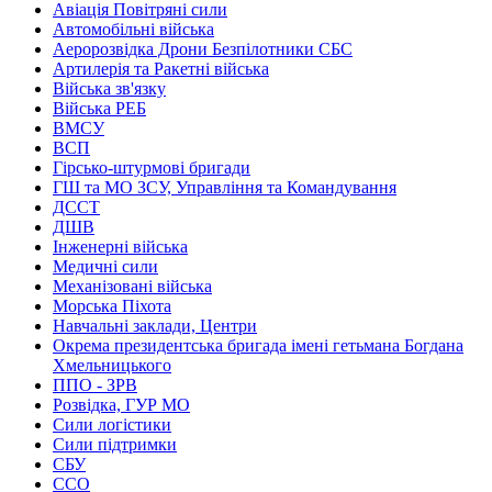
Авіація Повітряні сили
Автомобільні війська
Аеророзвідка Дрони Безпілотники СБС
Артилерія та Ракетні війська
Війська зв'язку
Війська РЕБ
ВМСУ
ВСП
Гірсько-штурмові бригади
ГШ та МО ЗСУ, Управління та Командування
ДССТ
ДШВ
Інженерні війська
Медичні сили
Механізовані війська
Морська Піхота
Навчальні заклади, Центри
Окрема президентська бригада імені гетьмана Богдана
Хмельницького
ППО - ЗРВ
Розвідка, ГУР МО
Сили логістики
Сили підтримки
СБУ
ССО