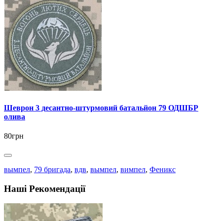
Шеврон 3 десантно-штурмовий батальйон 79 ОДШБР
олива
80грн
вымпел
,
79 бригада
,
вдв
,
вымпел
,
вимпел
,
Феникс
Наші Рекомендації