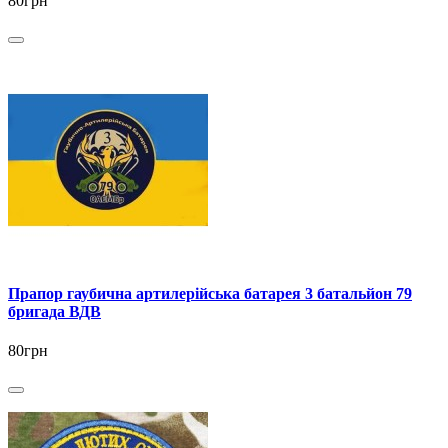
80грн
Прапор гаубична артилерійська батарея 3 батальйон 79
бригада ВДВ
80грн