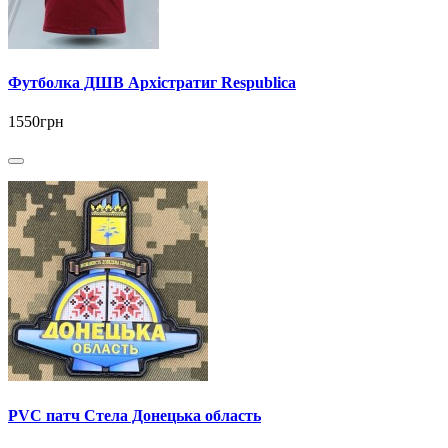
Футболка ДШВ Архістратиг Respublica
1550грн
PVC патч Стела Донецька область