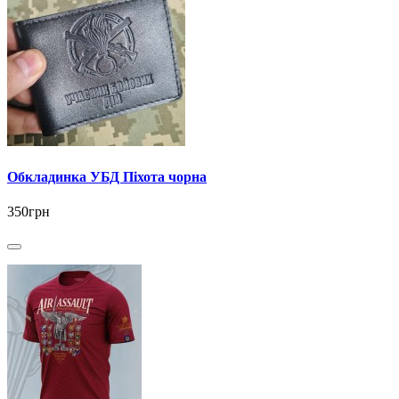
Обкладинка УБД Піхота чорна
350грн