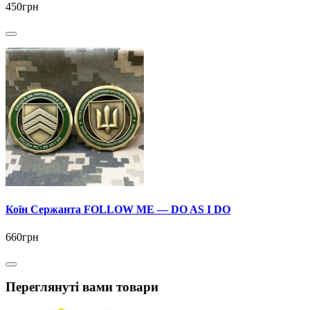
450грн
Коїн Сержанта FOLLOW ME — DO AS I DO
660грн
Переглянуті вами товари