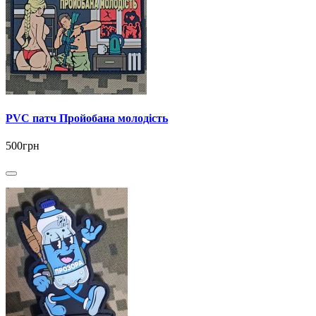
PVC патч Пройобана молодість
500грн