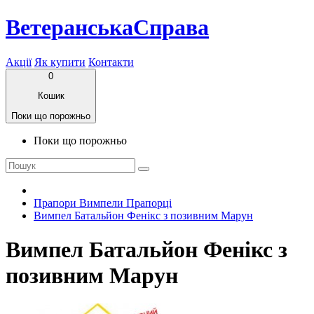
ВетеранськаСправа
Акції
Як купити
Контакти
0
Кошик
Поки що порожньо
Поки що порожньо
Прапори Вимпели Прапорці
Вимпел Батальйон Фенікс з позивним Марун
Вимпел Батальйон Фенікс з
позивним Марун