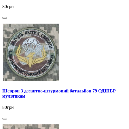
80грн
Шеврон 3 десантно-штурмовий батальйон 79 ОДШБР
мультикам
80грн