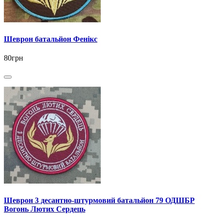
Шеврон батальйон Фенікс
80грн
Шеврон 3 десантно-штурмовий батальйон 79 ОДШБР
Вогонь Лютих Сердець