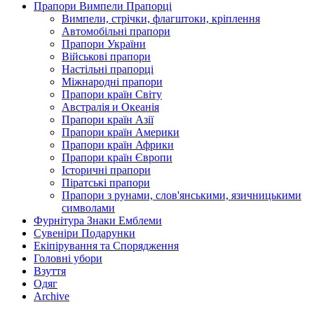
Прапори Вимпели Прапорці
Вимпели, стрічки, флагштоки, кріплення
Автомобільні прапори
Прапори України
Військові прапори
Настільні прапорці
Міжнародні прапори
Прапори країн Світу
Австралія и Океанія
Прапори країн Азії
Прапори країн Америки
Прапори країн Африки
Прапори країн Європи
Історичні прапори
Піратські прапори
Прапори з рунами, слов'янськими, язичницькими
символами
Фурнітура Знаки Емблеми
Сувеніри Подарунки
Екіпірування та Спорядження
Головні убори
Взуття
Одяг
Archive