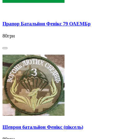
Прапор Батальйон Фенікс 79 ОАЕМБр
80грн
Шеврон батальйон Фенікс (піксель)