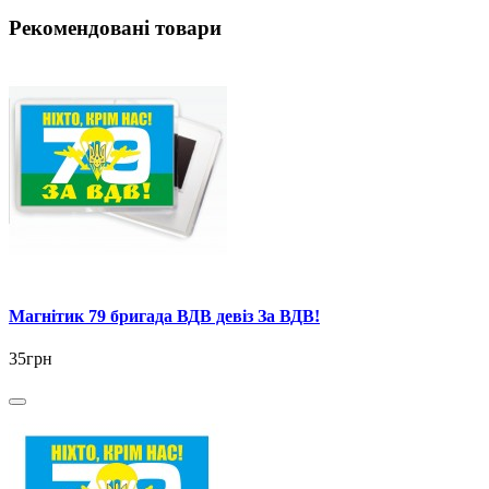
Рекомендовані товари
Магнітик 79 бригада ВДВ девіз За ВДВ!
35грн