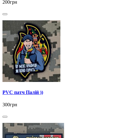
200грн
PVC патч Палій ))
300грн