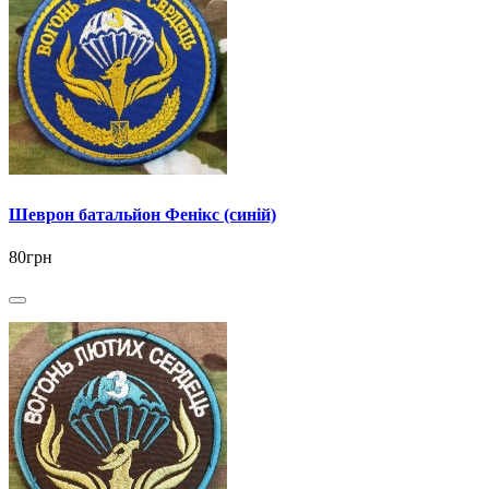
Шеврон батальйон Фенікс (синій)
80грн