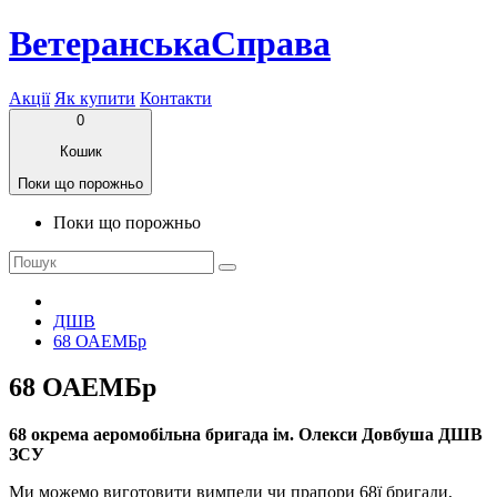
ВетеранськаСправа
Акції
Як купити
Контакти
0
Кошик
Поки що порожньо
Поки що порожньо
ДШВ
68 ОАЕМБр
68 ОАЕМБр
68 окрема аеромобільна бригада​ ім. Олекси Довбуша ДШВ
ЗСУ
Ми можемо виготовити вимпели чи прапори 68ї бригади,