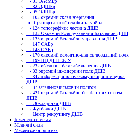
- 81 ОАеМБр
- 82 ОДШБр
- 95 ОДШБр
- 102 окремий склад зберігання
повітрянодесантної техніки та майна
- 124 топографічна частина ДШВ
- 132 Окремий Розвідувальний Батальйон ДШВ
- 135 окремий батальйон управління ДШВ
- 147 ОАБр
- 148 ОАБр
- 170 окремий ремонтно-відновлювальний полк
- 199 НЦ ДШВ ЗСУ
- 232 об'єднана база забезпечення ДШВ
- 33 окремий інженерний полк ДШВ
- 347 інформаційно-телекомунікаційний вузол
ДШВ
- 37 загальновійськовий полігон
- 421 окремий батальйон безпілотних систем
ДШВ
- Обкладинки ДШВ
- Футболки ДШВ
- Центр рекрутингу ДШВ
Інженерні війська
Медичні сили
Механізовані війська