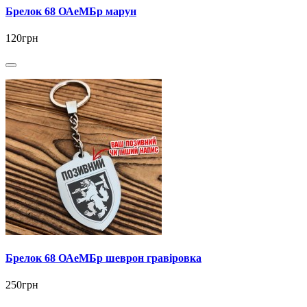
Брелок 68 ОАеМБр марун
120грн
Брелок 68 ОАеМБр шеврон гравіровка
250грн