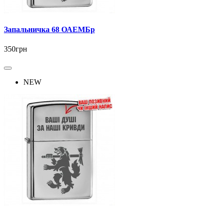
Запальничка 68 ОАЕМБр
350грн
NEW