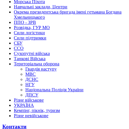
Морська Піхота
Навчальні заклади, Центри
Окрема президентська бригада імені гетьмана Богдана
Хмельницького
ППО - ЗРВ
Розвідка, ГУР МО
Сили логістики
Сили підтримки
СБУ
ССО
Сухопутні війська
Танкові Війська
Територіальна оборона
Гвардія наступу
МВС
ДСНС
НГУ
Національна Поліція України
ДПСУ
Різне військове
УКРАЇНА
Кемпінг, пікнік, туризм
Різне невійськове
Контакти