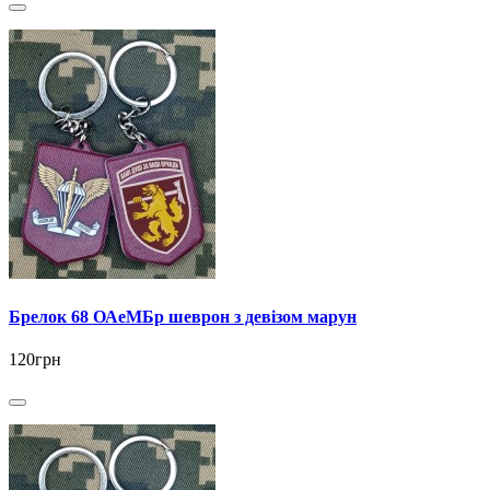
Брелок 68 ОАеМБр шеврон з девізом марун
120грн