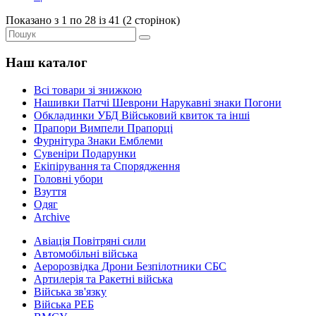
Показано з 1 по 28 із 41 (2 сторінок)
Наш каталог
Всі товари зі знижкою
Нашивки Патчі Шеврони Нарукавні знаки Погони
Обкладинки УБД Військовий квиток та інші
Прапори Вимпели Прапорці
Фурнітура Знаки Емблеми
Сувеніри Подарунки
Екіпірування та Спорядження
Головні убори
Взуття
Одяг
Archive
Авіація Повітряні сили
Автомобільні війська
Аеророзвідка Дрони Безпілотники СБС
Артилерія та Ракетні війська
Війська зв'язку
Війська РЕБ