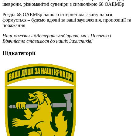
шеврони, різноманітні сувеніри з символікою 68 ОАЕМБр
Розділ 68 ОАЕМБр нашого інтернет-магазину наразі
формується – будемо вдячні за ваші зауваження, пропозиції та
побажання
Наш магазин - #ВетеранськаСправа, ми з Повагою і
Вдячністю ставимося до нашіх Захисників!
Підкатегорії