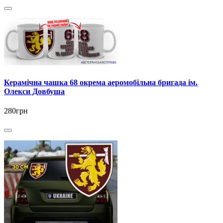
Керамічна чашка 68 окрема аеромобільна бригада ім.
Олекси Довбуша
280грн