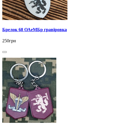
Брелок 68 ОАеМБр гравіровка
250грн