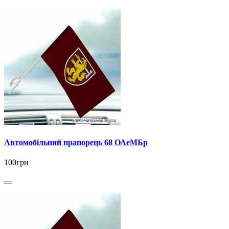
Автомобільний прапорець 68 ОАеМБр
100грн