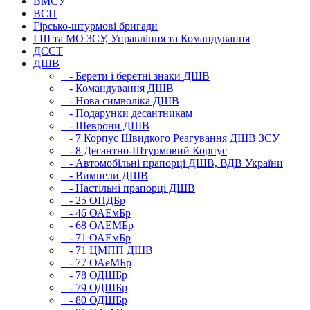
ВМСУ
ВСП
Гірсько-штурмові бригади
ГШ та МО ЗСУ, Управління та Командування
ДССТ
ДШВ
- Берети і беретні знаки ДШВ
- Командування ДШВ
- Нова символіка ДШВ
- Подарунки десантникам
- Шеврони ДШВ
- 7 Корпус Швидкого Реагування ДШВ ЗСУ
- 8 Десантно-Штурмовий Корпус
- Автомобільні прапорці ДШВ, ВДВ України
- Вимпели ДШВ
- Настільні прапорці ДШВ
- 25 ОПДБр
- 46 ОАЕмБр
- 68 ОАЕМБр
- 71 ОАЕмБр
- 71 ЦМПП ДШВ
- 77 ОАеМБр
- 78 ОДШБр
- 79 ОДШБр
- 80 ОДШБр