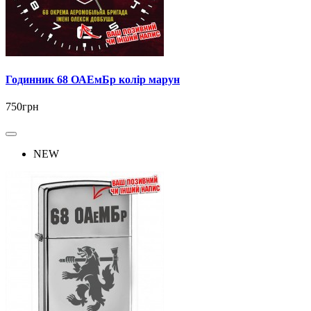
Годинник 68 ОАЕмБр колір марун
750грн
NEW