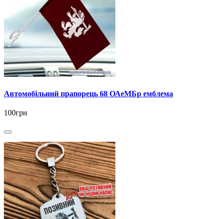
Автомобільний прапорець 68 ОАеМБр емблема
100грн