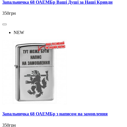
Запальничка 68 ОАЕМБр Ваші Душі за Наші Кривди
350грн
NEW
Запальничка 68 ОАЕМБр з написом на замовлення
350грн