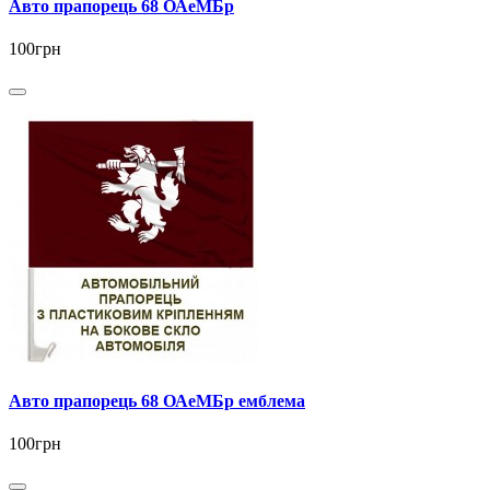
Авто прапорець 68 ОАеМБр
100грн
Авто прапорець 68 ОАеМБр емблема
100грн