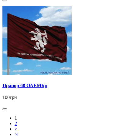
Прапор 68 ОАЕМБр
100грн
1
2
>
>|