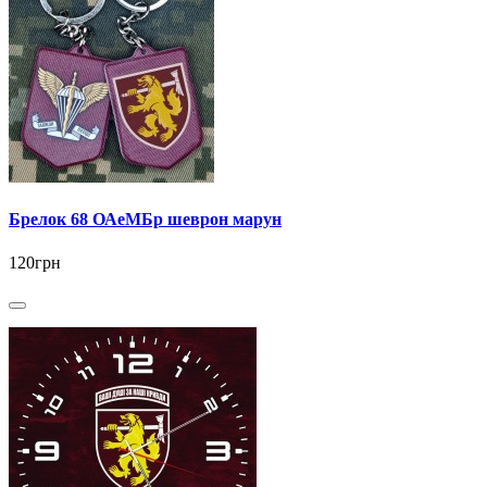
Брелок 68 ОАеМБр шеврон марун
120грн