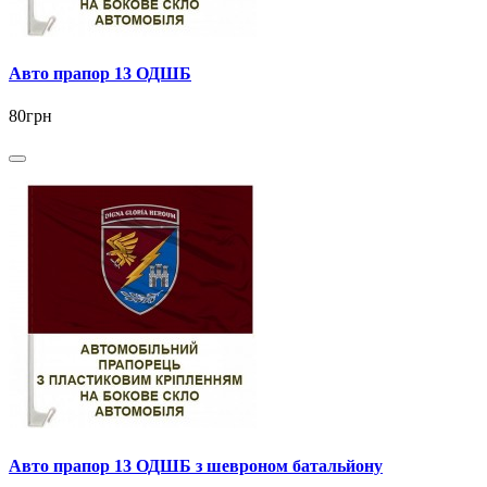
Авто прапор 13 ОДШБ
80грн
Авто прапор 13 ОДШБ з шевроном батальйону