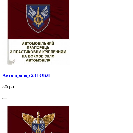
Авто прапор 231 ОБЛ
80грн