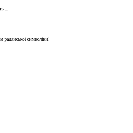
 ...
ім радянської символіки!