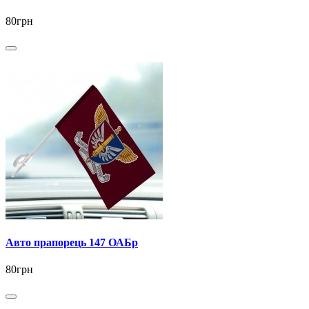
80грн
Авто прапорець 147 ОАБр
80грн