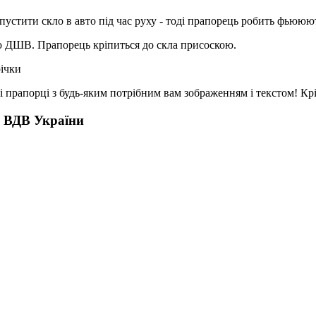
пустити скло в авто під час руху - тоді прапорець робить фьююють
кою ДШВ. Прапорець кріпиться до скла присоскою.
річки
і прапорці з будь-яким потрібним вам зображенням і текстом! Кр
, ВДВ України