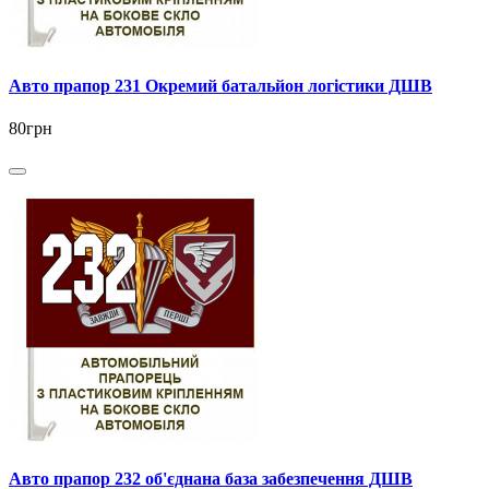
Авто прапор 231 Окремий батальйон логістики ДШВ
80грн
Авто прапор 232 об'єднана база забезпечення ДШВ