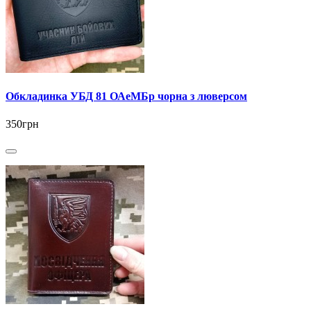
Обкладинка УБД 81 ОАеМБр чорна з люверсом
350грн