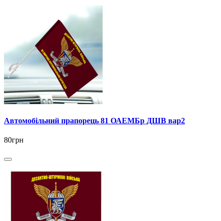
Автомобільний прапорець 81 ОАЕМБр ДШВ вар2
80грн