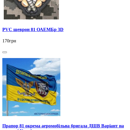
PVC шеврон 81 ОАЕМБр 3D
170грн
Прапор 81 окрема аеромобільна бригада ДШВ Варіант на