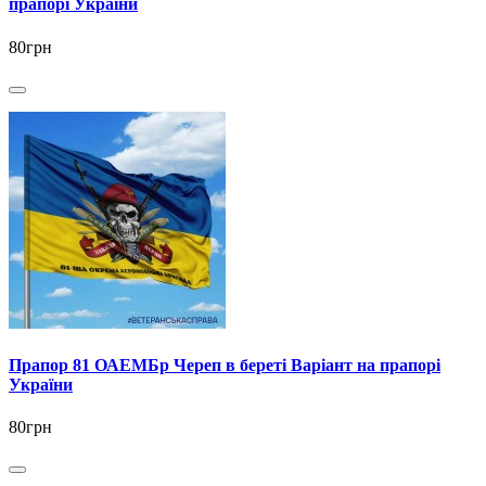
прапорі України
80грн
Прапор 81 ОАЕМБр Череп в береті Варіант на прапорі
України
80грн