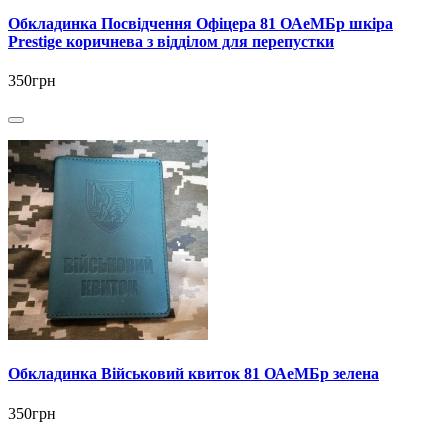
Обкладинка Посвідчення Офіцера 81 ОАеМБр шкіра
Prestige коричнева з відділом для перепустки
350грн
Обкладинка Військовий квиток 81 ОАеМБр зелена
350грн