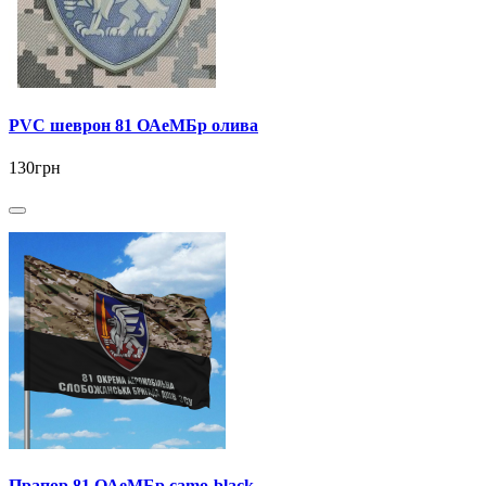
PVC шеврон 81 ОАеМБр олива
130грн
Прапор 81 ОАеМБр camo-black