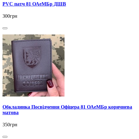
PVC патч 81 ОАеМБр ДШВ
300грн
Обкладинка Посвідчення Офіцера 81 ОАеМБр коричнева
матова
350грн