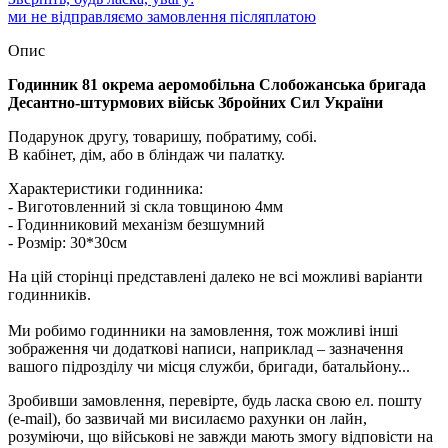
ми не відправляємо замовлення післяплатою
Опис
Годинник 81 окрема аеромобільна Слобожанська бригада
Десантно-штурмових військ Збройних Сил України
Подарунок другу, товаришу, побратиму, собі.
В кабінет, дім, або в бліндаж чи палатку.
Характеристики годинника:
- Виготовленний зі скла товщиною 4мм
- Годинниковий механізм безшумний
- Розмір: 30*30см
На цій сторінці представлені далеко не всі можливі варіанти
годинників.
Ми робимо годинники на замовлення, тож можливі інші
зображення чи додаткові написи, наприклад – зазначення
вашого підрозділу чи місця служби, бригади, батальйону...
Зробивши замовлення, перевірте, будь ласка свою ел. пошту
(e-mail), бо зазвичай ми висилаємо рахунки он лайн,
розуміючи, що військові не завжди мають змогу відповісти на