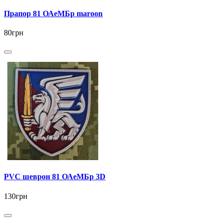
Прапор 81 ОАеМБр maroon
80грн
PVC шеврон 81 ОАеМБр 3D
130грн