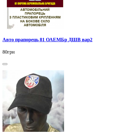
Авто прапорець 81 ОАЕМБр ДШВ вар2
80грн