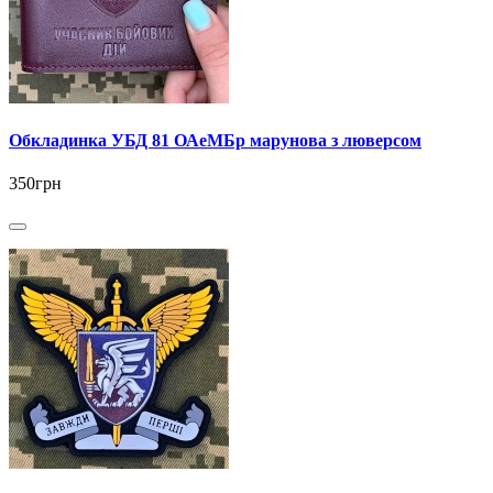
Обкладинка УБД 81 ОАеМБр марунова з люверсом
350грн