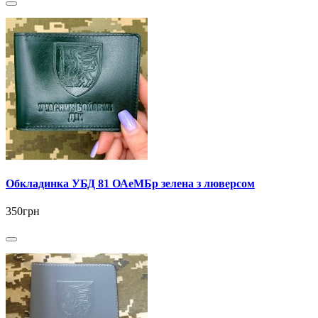
Обкладинка УБД 81 ОАеМБр зелена з люверсом
350грн