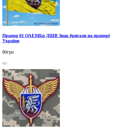
Прапор 81 ОАЕМБр ДШВ Знак бригади на прапорі
України
80грн