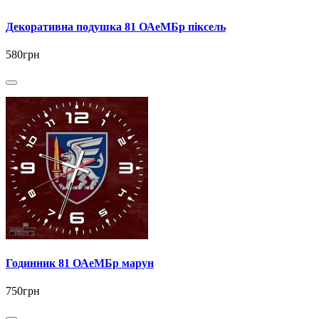
Декоративна подушка 81 ОАеМБр піксель
580грн
Годинник 81 ОАеМБр марун
750грн