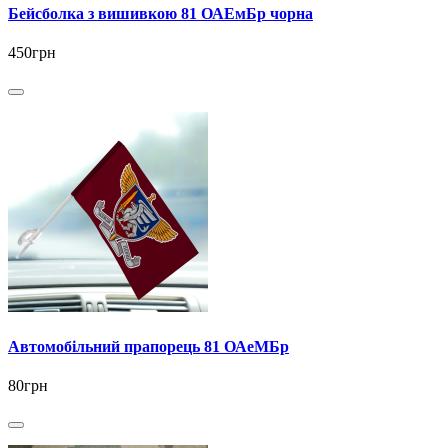
Бейсболка з вишивкою 81 ОАЕмБр чорна
450грн
Автомобільний прапорець 81 ОАеМБр
80грн