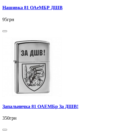
Нашивка 81 ОАеМБР ДШВ
95грн
Запальничка 81 ОАЕМБр За ДШВ!
350грн