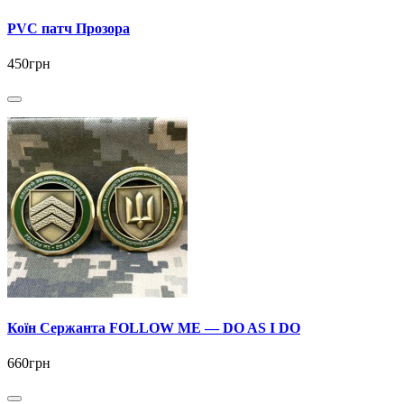
PVC патч Прозора
450грн
Коїн Сержанта FOLLOW ME — DO AS I DO
660грн