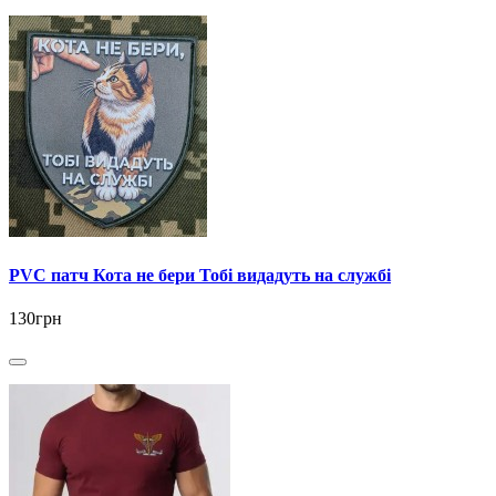
PVC патч Кота не бери Тобі видадуть на службі
130грн