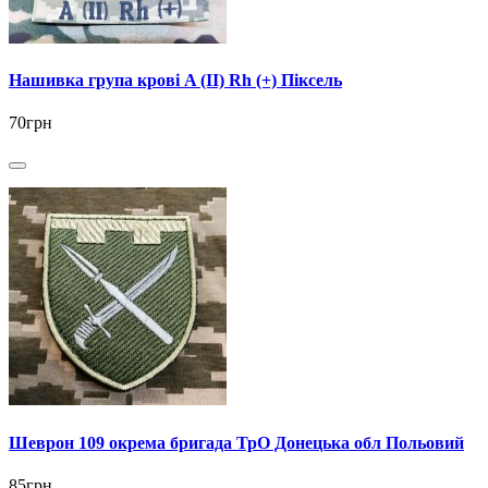
Нашивка група крові A (II) Rh (+) Піксель
70грн
Шеврон 109 окрема бригада ТрО Донецька обл Польовий
85грн