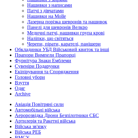
Нашивки з написами
Патчі з дівчатами
Нашивки на Molle
Лазерна порізка шевронів та нашивок
Панелі для шевронів Велкро
Медичні патчі, нашивки група крові
Наліпки, що світяться
Черепи, пірати, карателі, панішери
Обкладинки УБД Військовий квиток та інші
Прапори Вимпели Прапорці
Фурнітура Знаки Емблеми
Сувеніри Подарунки
Екіпірування та Спорядження
Головні убори
Взуття
Одяг
Archive
Авіація Повітряні сили
Автомобільні війська
Аеророзвідка Дрони Безпілотники СБС
Артилерія та Ракетні війська
Війська зв'язку
Війська РЕБ
ВМСУ