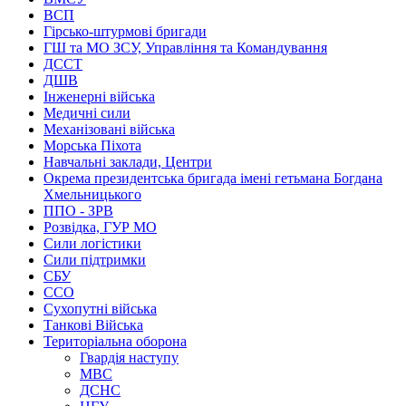
ВСП
Гірсько-штурмові бригади
ГШ та МО ЗСУ, Управління та Командування
ДССТ
ДШВ
Інженерні війська
Медичні сили
Механізовані війська
Морська Піхота
Навчальні заклади, Центри
Окрема президентська бригада імені гетьмана Богдана
Хмельницького
ППО - ЗРВ
Розвідка, ГУР МО
Сили логістики
Сили підтримки
СБУ
ССО
Сухопутні війська
Танкові Війська
Територіальна оборона
Гвардія наступу
МВС
ДСНС