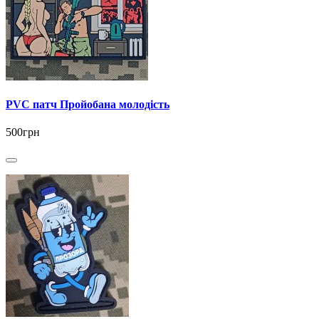
PVC патч Пройобана молодість
500грн