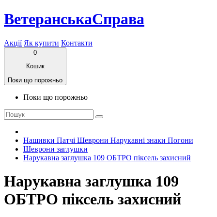
ВетеранськаСправа
Акції
Як купити
Контакти
0
Кошик
Поки що порожньо
Поки що порожньо
Нашивки Патчі Шеврони Нарукавні знаки Погони
Шеврони заглушки
Нарукавна заглушка 109 ОБТРО піксель захисний
Нарукавна заглушка 109
ОБТРО піксель захисний