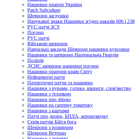
Нашивки прапор України
Рatch Subculture
Шеврони заглушки
Нарукавні знаки Нашивки згідно наказів 606 і 238
PVC патчі ЗСУ
Погони
PVC патчі
Військові шеврони
Навчальні заклади Шеврони нашивки курсовки
Нашивки та шеврони Національна Гвардія
Поліція
ДСНС шеврони нашивки погони
Нашивки прапори країн Світу
Неформатні патчі
Патріотичні патчи та нашивки
Нашивки з рунами, готика, вікинги, слов'янство
Нашивки з технікою
Нашивки про зброю
Нашивки на саперну тематику
Нашивки з картами
Патчі про дрони, БПЛА, аеророзвідку
Серія патчів Бійся бога
Шеврони з позивним
Шеврони Ветеран
Нашивки з звірями