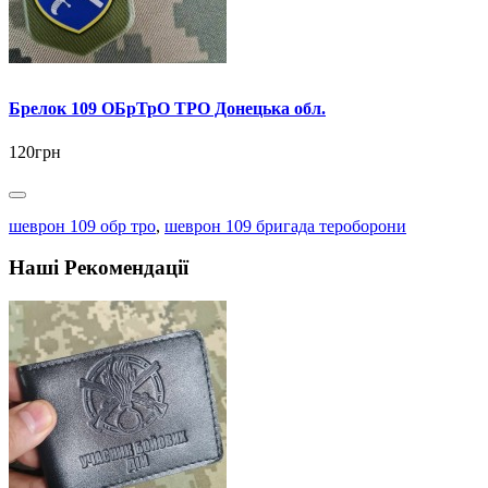
Брелок 109 ОБрТрО ТРО Донецька обл.
120грн
шеврон 109 обр тро
,
шеврон 109 бригада тероборони
Наші Рекомендації