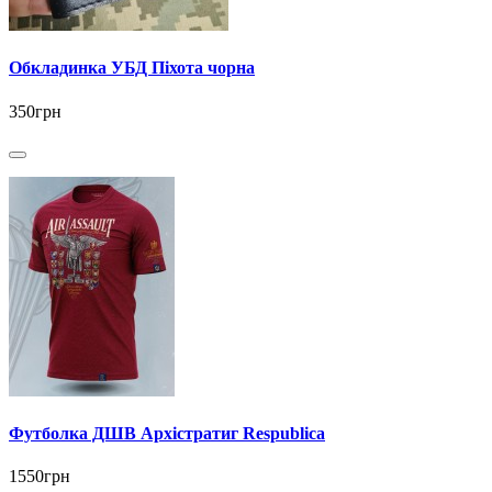
Обкладинка УБД Піхота чорна
350грн
Футболка ДШВ Архістратиг Respublica
1550грн