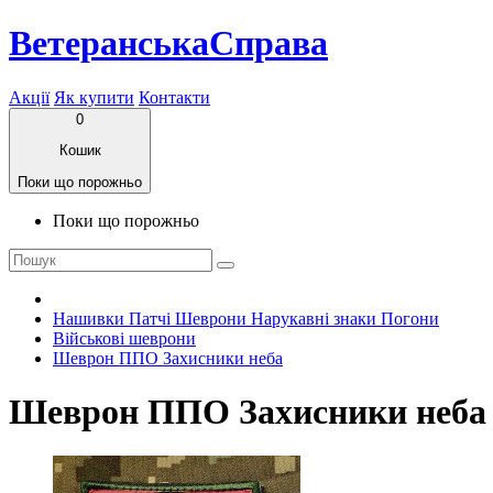
ВетеранськаСправа
Акції
Як купити
Контакти
0
Кошик
Поки що порожньо
Поки що порожньо
Нашивки Патчі Шеврони Нарукавні знаки Погони
Військові шеврони
Шеврон ППО Захисники неба
Шеврон ППО Захисники неба