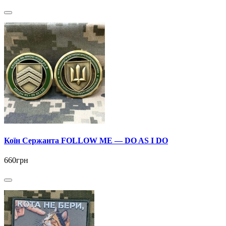
Коїн Сержанта FOLLOW ME — DO AS I DO
660грн