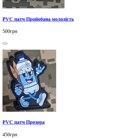
PVC патч Пройобана молодість
500грн
PVC патч Прозора
450грн