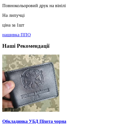
Повнокольоровий друк на вінілі
На липучці
ціна за 1шт
нашивка ППО
Наші Рекомендації
Обкладинка УБД Піхота чорна