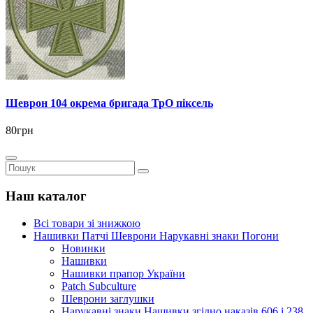
Шеврон 104 окрема бригада ТрО піксель
80грн
Наш каталог
Всі товари зі знижкою
Нашивки Патчі Шеврони Нарукавні знаки Погони
Новинки
Нашивки
Нашивки прапор України
Рatch Subculture
Шеврони заглушки
Нарукавні знаки Нашивки згідно наказів 606 і 238