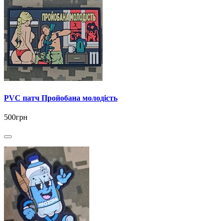
PVC патч Пройобана молодість
500грн