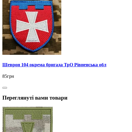
Шеврон 104 окрема бригада ТрО Рівненська обл
85грн
Переглянуті вами товари