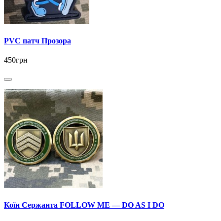
PVC патч Прозора
450грн
Коїн Сержанта FOLLOW ME — DO AS I DO