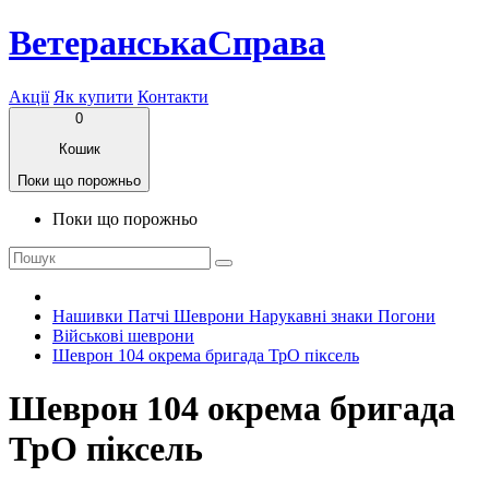
ВетеранськаСправа
Акції
Як купити
Контакти
0
Кошик
Поки що порожньо
Поки що порожньо
Нашивки Патчі Шеврони Нарукавні знаки Погони
Військові шеврони
Шеврон 104 окрема бригада ТрО піксель
Шеврон 104 окрема бригада
ТрО піксель