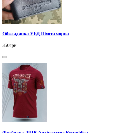
Обкладинка УБД Піхота чорна
350грн
Футболка ДШВ Архістратиг Respublica