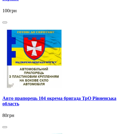
100грн
Авто прапорець 104 окрема бригада ТрО Рівненська
область
80грн