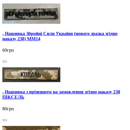
- Нашивка Збройні Сили України (нового зразка згідно
наказу 238) ММ14
60грн
- Нашивка з прізвищем на замовлення згідно наказу 238
ПІКСЕЛЬ
80грн