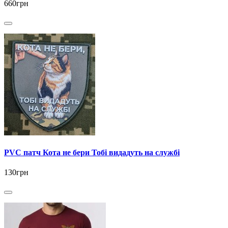
660грн
PVC патч Кота не бери Тобі видадуть на службі
130грн