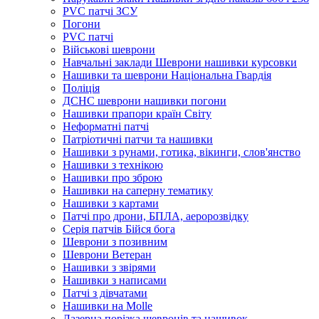
PVC патчі ЗСУ
Погони
PVC патчі
Військові шеврони
Навчальні заклади Шеврони нашивки курсовки
Нашивки та шеврони Національна Гвардія
Поліція
ДСНС шеврони нашивки погони
Нашивки прапори країн Світу
Неформатні патчі
Патріотичні патчи та нашивки
Нашивки з рунами, готика, вікинги, слов'янство
Нашивки з технікою
Нашивки про зброю
Нашивки на саперну тематику
Нашивки з картами
Патчі про дрони, БПЛА, аеророзвідку
Серія патчів Бійся бога
Шеврони з позивним
Шеврони Ветеран
Нашивки з звірями
Нашивки з написами
Патчі з дівчатами
Нашивки на Molle
Лазерна порізка шевронів та нашивок