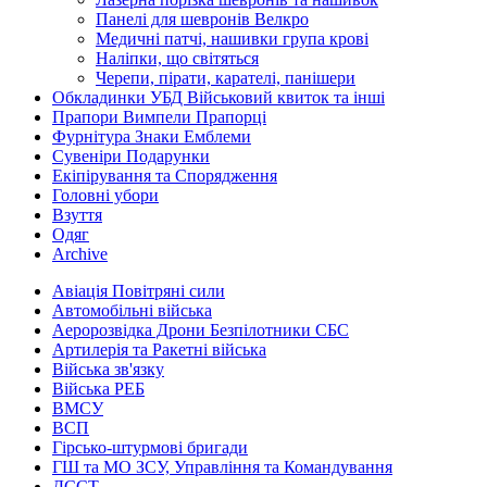
Панелі для шевронів Велкро
Медичні патчі, нашивки група крові
Наліпки, що світяться
Черепи, пірати, карателі, панішери
Обкладинки УБД Військовий квиток та інші
Прапори Вимпели Прапорці
Фурнітура Знаки Емблеми
Сувеніри Подарунки
Екіпірування та Спорядження
Головні убори
Взуття
Одяг
Archive
Авіація Повітряні сили
Автомобільні війська
Аеророзвідка Дрони Безпілотники СБС
Артилерія та Ракетні війська
Війська зв'язку
Війська РЕБ
ВМСУ
ВСП
Гірсько-штурмові бригади
ГШ та МО ЗСУ, Управління та Командування
ДССТ