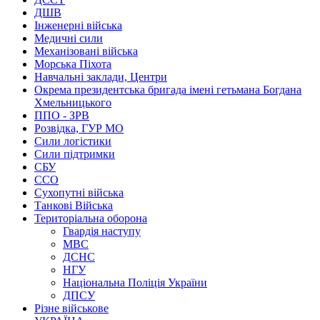
ДШВ
Інженерні війська
Медичні сили
Механізовані війська
Морська Піхота
Навчальні заклади, Центри
Окрема президентська бригада імені гетьмана Богдана
Хмельницького
ППО - ЗРВ
Розвідка, ГУР МО
Сили логістики
Сили підтримки
СБУ
ССО
Сухопутні війська
Танкові Війська
Територіальна оборона
Гвардія наступу
МВС
ДСНС
НГУ
Національна Поліція України
ДПСУ
Різне військове