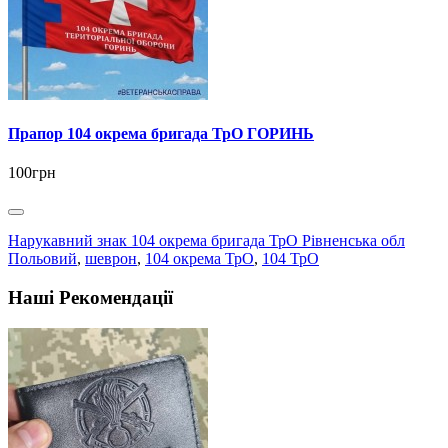
Прапор 104 окрема бригада ТрО ГОРИНЬ
100грн
Нарукавний знак 104 окрема бригада ТрО Рівненська обл
Польовий
,
шеврон
,
104 окрема ТрО
,
104 ТрО
Наші Рекомендації