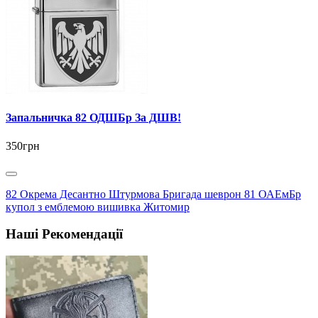
Запальничка 82 ОДШБр За ДШВ!
350грн
82 Окрема Десантно Штурмова Бригада шеврон 81 ОАЕмБр
купол з емблемою вишивка Житомир
Наші Рекомендації