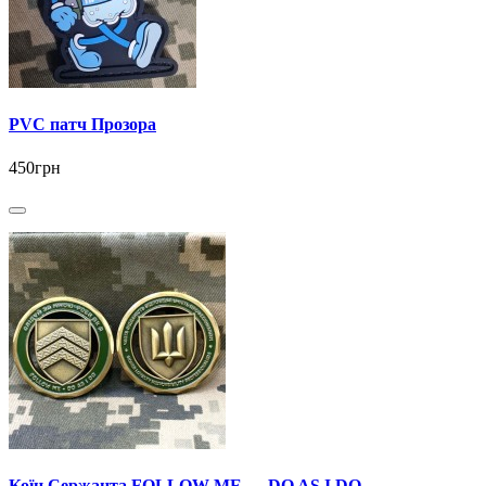
PVC патч Прозора
450грн
Коїн Сержанта FOLLOW ME — DO AS I DO