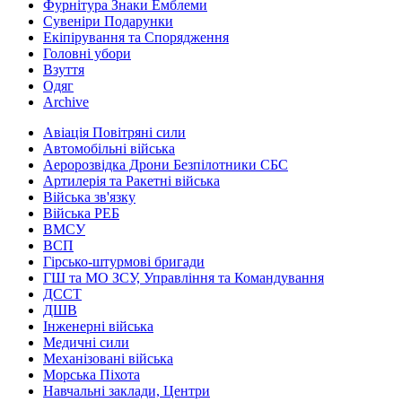
Фурнітура Знаки Емблеми
Сувеніри Подарунки
Екіпірування та Спорядження
Головні убори
Взуття
Одяг
Archive
Авіація Повітряні сили
Автомобільні війська
Аеророзвідка Дрони Безпілотники СБС
Артилерія та Ракетні війська
Війська зв'язку
Війська РЕБ
ВМСУ
ВСП
Гірсько-штурмові бригади
ГШ та МО ЗСУ, Управління та Командування
ДССТ
ДШВ
Інженерні війська
Медичні сили
Механізовані війська
Морська Піхота
Навчальні заклади, Центри