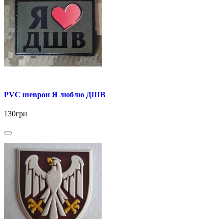
PVC шеврон Я люблю ДШВ
130грн