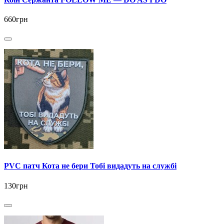
660грн
PVC патч Кота не бери Тобі видадуть на службі
130грн