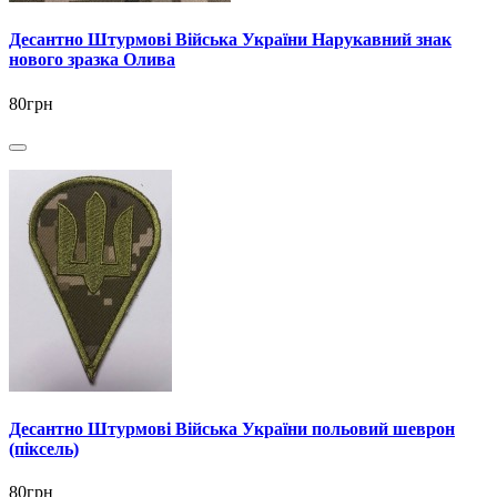
Десантно Штурмові Війська України Нарукавний знак
нового зразка Олива
80грн
Десантно Штурмові Війська України польовий шеврон
(піксель)
80грн