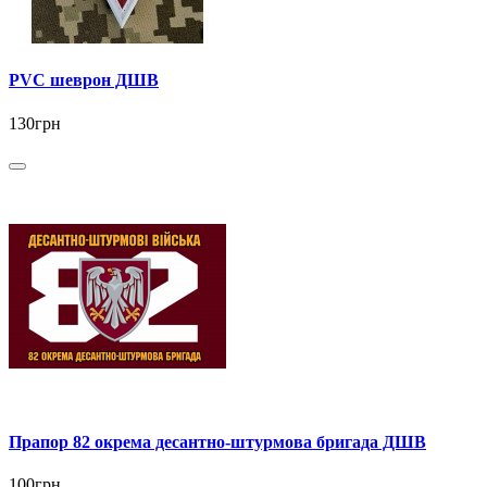
PVC шеврон ДШВ
130грн
Прапор 82 окрема десантно-штурмова бригада ДШВ
100грн