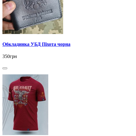
Обкладинка УБД Піхота чорна
350грн