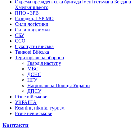
Окрема президентська бригада імені гетьмана Богдана
Хмельницького
ППО - ЗРВ
Розвідка, ГУР МО
Сили логістики
Сили підтримки
СБУ
ССО
Сухопутні війська
Танкові Війська
Територіальна оборона
Гвардія наступу
МВС
ДСНС
НГУ
Національна Поліція України
ДПСУ
Різне військове
УКРАЇНА
Кемпінг, пікнік, туризм
Різне невійськове
Контакти