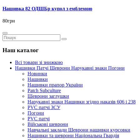
Нашивка 82 ОДШБр купол з емблемою
80грн
Наш каталог
Всі товари зі знижкою
Нашивки Патчі Шеврони Нарукавні знаки Погони
Новинки
Нашивки
Нашивки прапор України
Рatch Subculture
Шеврони заглушки
Нарукавні знаки Нашивки згідно наказів 606 і 238
PVC патчі ЗСУ
Погони
PVC патчі
Військові шеврони
Навчальні заклади Шеврони нашивки курсовки
Нашивки та шеврони Національна Гвардія