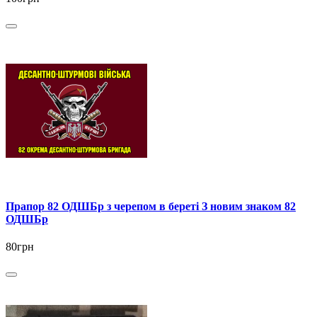
Прапор 82 ОДШБр з черепом в береті З новим знаком 82
ОДШБр
80грн