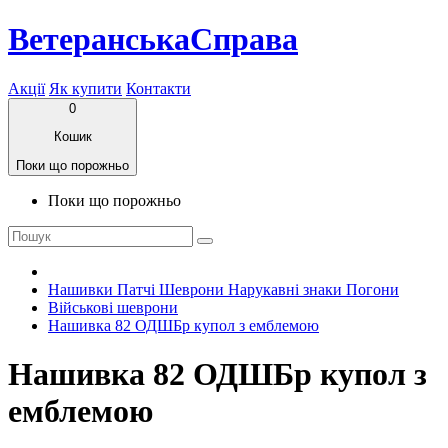
ВетеранськаСправа
Акції
Як купити
Контакти
0
Кошик
Поки що порожньо
Поки що порожньо
Нашивки Патчі Шеврони Нарукавні знаки Погони
Військові шеврони
Нашивка 82 ОДШБр купол з емблемою
Нашивка 82 ОДШБр купол з
емблемою