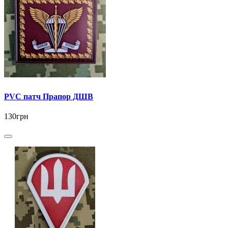
PVC патч Прапор ДШВ
130грн