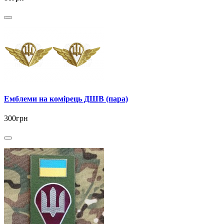
Емблеми на комірець ДШВ (пара)
300грн