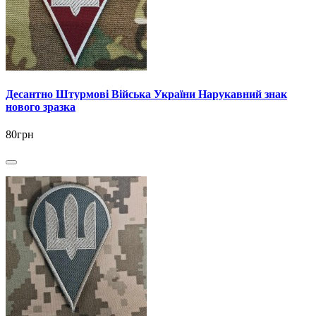
Десантно Штурмові Війська України Нарукавний знак
нового зразка
80грн