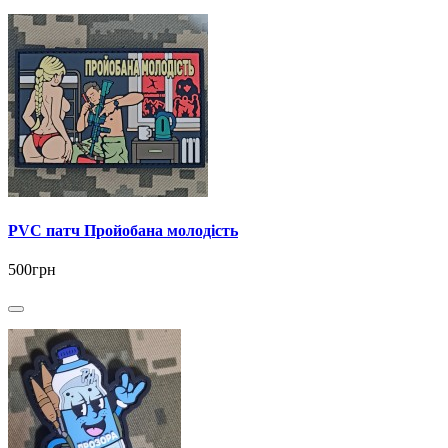
PVC патч Пройобана молодість
500грн