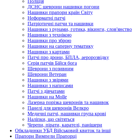
Поліція
ДСНС шеврони нашивки погони
Нашивки прапори країн Світу
Неформатні патчі
Патріотичні патчи та нашивки
Нашивки з рунами, готика, вікинги, слов'янство
Нашивки з технікою
Нашивки про зброю
Нашивки на саперну тематику
Нашивки з картами
Патчі про дрони, БПЛА, аеророзвідку
Серія патчів Бійся бога
Шеврони з позивним
Шеврони Ветеран
Нашивки з звірями
Нашивки з написами
Патчі з дівчатами
Нашивки на Molle
Лазерна порізка шевронів та нашивок
Панелі для шевронів Велкро
Медичні патчі, нашивки група крові
Наліпки, що світяться
Черепи, пірати, карателі, панішери
Обкладинки УБД Військовий квиток та інші
Прапори Вимпели Прапорці