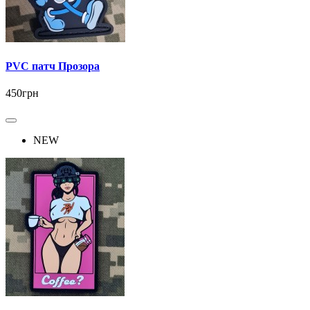
PVC патч Прозора
450грн
NEW