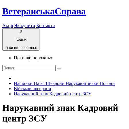
ВетеранськаСправа
Акції
Як купити
Контакти
0
Кошик
Поки що порожньо
Поки що порожньо
Нашивки Патчі Шеврони Нарукавні знаки Погони
Військові шеврони
Нарукавний знак Кадровий центр ЗСУ
Нарукавний знак Кадровий
центр ЗСУ