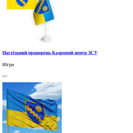
Настільний прапорець Кадровий центр ЗСУ
80грн