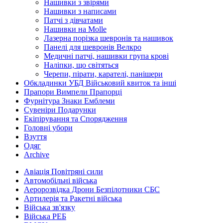
Нашивки з звірями
Нашивки з написами
Патчі з дівчатами
Нашивки на Molle
Лазерна порізка шевронів та нашивок
Панелі для шевронів Велкро
Медичні патчі, нашивки група крові
Наліпки, що світяться
Черепи, пірати, карателі, панішери
Обкладинки УБД Військовий квиток та інші
Прапори Вимпели Прапорці
Фурнітура Знаки Емблеми
Сувеніри Подарунки
Екіпірування та Спорядження
Головні убори
Взуття
Одяг
Archive
Авіація Повітряні сили
Автомобільні війська
Аеророзвідка Дрони Безпілотники СБС
Артилерія та Ракетні війська
Війська зв'язку
Війська РЕБ