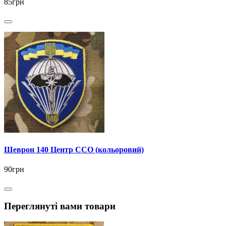
85грн
Шеврон 140 Центр ССО (кольоровий)
90грн
Переглянуті вами товари