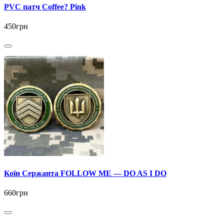
PVC патч Coffee? Pink
450грн
Коїн Сержанта FOLLOW ME — DO AS I DO
660грн