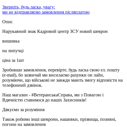
Зверніть, будь ласка, увагу:
ми не відправляємо замовлення післяплатою
Опис
Нарукавний знак Кадровий центр ЗСУ новий шеврон
вишивка
на липучці
ціна за 1шт
Зробивши замовлення, перевірте, будь ласка свою ел. пошту
(e-mail), бо зазвичай ми висилаємо рахунки он лайн,
розуміючи, що військові не завжди мають змогу відповісти на
телефонний дзвінок.
Наш магазин - #ВетеранськаСправа, ми з Повагою і
Вдячністю ставимося до нашіх Захисників!
Дякуємо за розуміння
Також робимо інші шеврони, нашивки, прізвища, позивні,
погони на замовлення