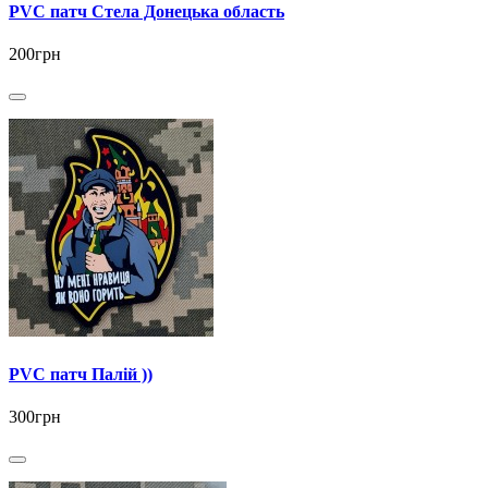
PVC патч Стела Донецька область
200грн
PVC патч Палій ))
300грн