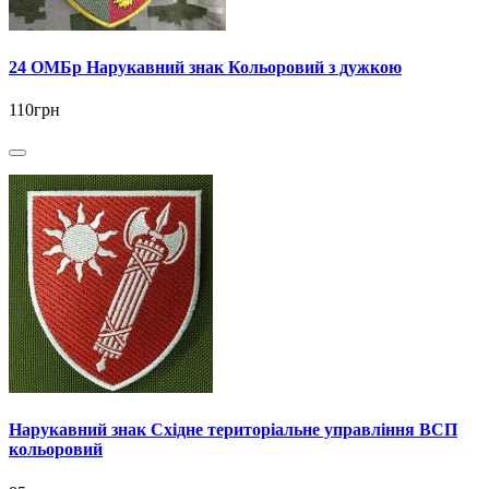
24 ОМБр Нарукавний знак Кольоровий з дужкою
110грн
Нарукавний знак Східне територіальне управління ВСП
кольоровий