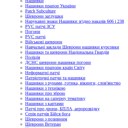
Нашивки
Нашивки прапор України
Рatch Subculture
Шеврони заглушки
Нарукавні знаки Нашивки згідно наказів 606 і 238
PVC патчі ЗСУ
Погони
PVC патчі
Військові шеврони
Навчальні заклади Шеврони нашивки курсовки
Нашивки та шеврони Національна Гвардія
Поліція
ДСНС шеврони нашивки погони
Нашивки прапори країн Світу
Неформатні патчі
Патріотичні патчи та нашивки
Нашивки з рунами, готика, вікинги, слов'янство
Нашивки з технікою
Нашивки про зброю
Нашивки на саперну тематику
Нашивки з картами
Патчі про дрони, БПЛА, аеророзвідку
Серія патчів Бійся бога
Шеврони з позивним
Шеврони Ветеран