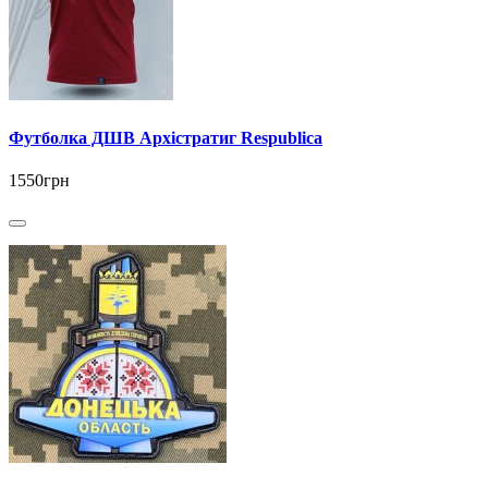
Футболка ДШВ Архістратиг Respublica
1550грн