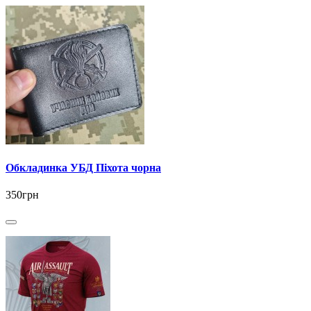
Обкладинка УБД Піхота чорна
350грн