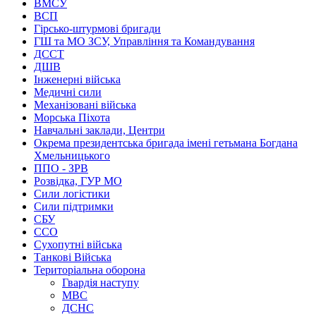
ВМСУ
ВСП
Гірсько-штурмові бригади
ГШ та МО ЗСУ, Управління та Командування
ДССТ
ДШВ
Інженерні війська
Медичні сили
Механізовані війська
Морська Піхота
Навчальні заклади, Центри
Окрема президентська бригада імені гетьмана Богдана
Хмельницького
ППО - ЗРВ
Розвідка, ГУР МО
Сили логістики
Сили підтримки
СБУ
ССО
Сухопутні війська
Танкові Війська
Територіальна оборона
Гвардія наступу
МВС
ДСНС