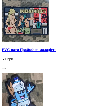
PVC патч Пройобана молодість
500грн