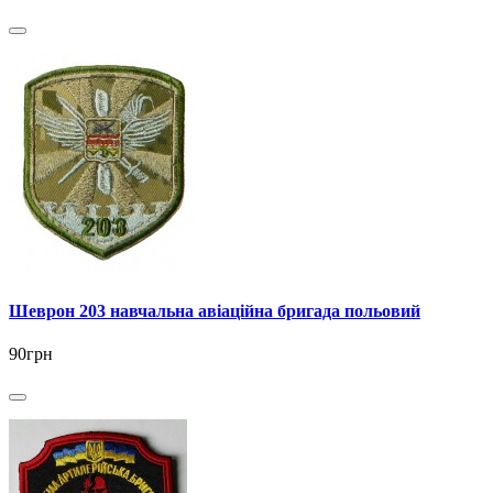
Шеврон 203 навчальна авіаційна бригада польовий
90грн