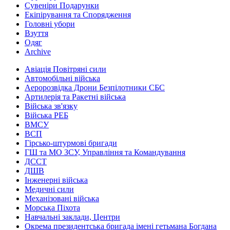
Сувеніри Подарунки
Екіпірування та Спорядження
Головні убори
Взуття
Одяг
Archive
Авіація Повітряні сили
Автомобільні війська
Аеророзвідка Дрони Безпілотники СБС
Артилерія та Ракетні війська
Війська зв'язку
Війська РЕБ
ВМСУ
ВСП
Гірсько-штурмові бригади
ГШ та МО ЗСУ, Управління та Командування
ДССТ
ДШВ
Інженерні війська
Медичні сили
Механізовані війська
Морська Піхота
Навчальні заклади, Центри
Окрема президентська бригада імені гетьмана Богдана