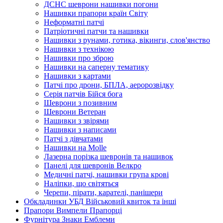
ДСНС шеврони нашивки погони
Нашивки прапори країн Світу
Неформатні патчі
Патріотичні патчи та нашивки
Нашивки з рунами, готика, вікинги, слов'янство
Нашивки з технікою
Нашивки про зброю
Нашивки на саперну тематику
Нашивки з картами
Патчі про дрони, БПЛА, аеророзвідку
Серія патчів Бійся бога
Шеврони з позивним
Шеврони Ветеран
Нашивки з звірями
Нашивки з написами
Патчі з дівчатами
Нашивки на Molle
Лазерна порізка шевронів та нашивок
Панелі для шевронів Велкро
Медичні патчі, нашивки група крові
Наліпки, що світяться
Черепи, пірати, карателі, панішери
Обкладинки УБД Військовий квиток та інші
Прапори Вимпели Прапорці
Фурнітура Знаки Емблеми