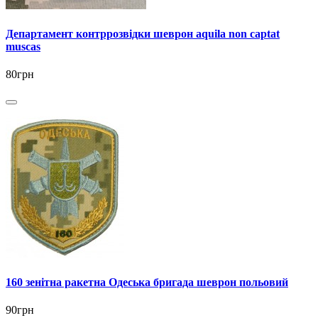
Департамент контррозвідки шеврон aquila non captat
muscas
80грн
160 зенітна ракетна Одеська бригада шеврон польовий
90грн