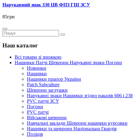
Нарукавний знак 330 ЦВ ФПЗ ГШ ЗСУ
85грн
Наш каталог
Всі товари зі знижкою
Нашивки Патчі Шеврони Нарукавні знаки Погони
Новинки
Нашивки
Нашивки прапор України
Рatch Subculture
Шеврони заглушки
Нарукавні знаки Нашивки згідно наказів 606 і 238
PVC патчі ЗСУ
Погони
PVC патчі
Військові шеврони
Навчальні заклади Шеврони нашивки курсовки
Нашивки та шеврони Національна Гвардія
Поліція