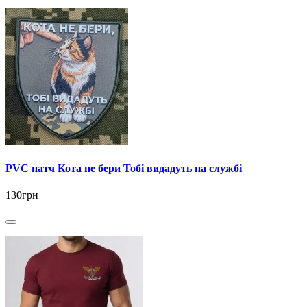
PVC патч Кота не бери Тобі видадуть на службі
130грн