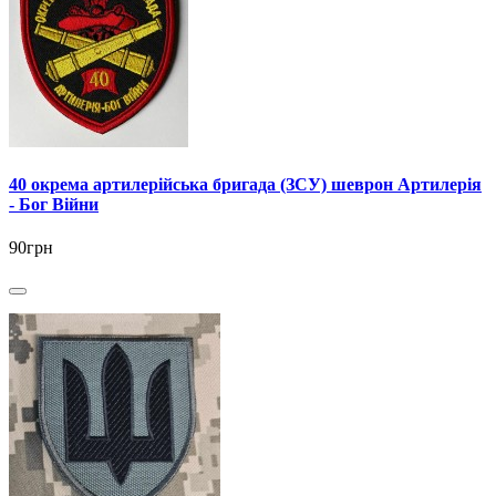
40 окрема артилерійська бригада (ЗСУ) шеврон Артилерія
- Бог Війни
90грн