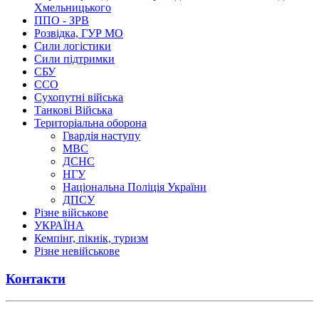
Хмельницького
ППО - ЗРВ
Розвідка, ГУР МО
Сили логістики
Сили підтримки
СБУ
ССО
Сухопутні війська
Танкові Війська
Територіальна оборона
Гвардія наступу
МВС
ДСНС
НГУ
Національна Поліція України
ДПСУ
Різне військове
УКРАЇНА
Кемпінг, пікнік, туризм
Різне невійськове
Контакти