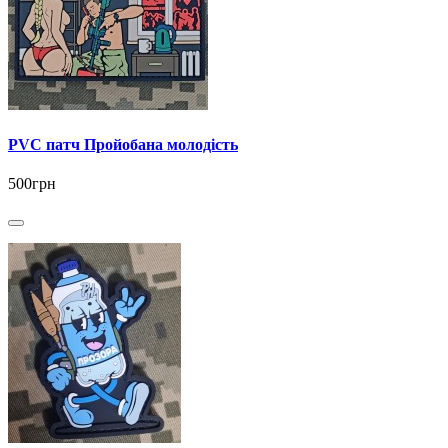
PVC патч Пройобана молодість
500грн