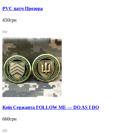
PVC патч Прозора
450грн
Коїн Сержанта FOLLOW ME — DO AS I DO
660грн