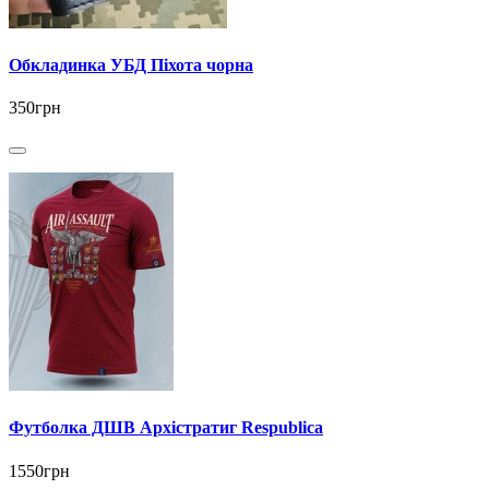
Обкладинка УБД Піхота чорна
350грн
Футболка ДШВ Архістратиг Respublica
1550грн