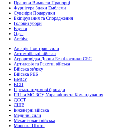
Прапори Вимпели Прапорці
Фурнітура Знаки Емблеми
Сувеніри Подарунки
Екіпірування та Спорядження
Головні убори
Взуття
Одяг
Archive
Авіація Повітряні сили
Автомобільні війська
Аеророзвідка Дрони Безпілотники СБС
Артилерія та Ракетні війська
Війська зв'язку
Війська РЕБ
ВМСУ
ВСП
Гірсько-штурмові бригади
ГШ та МО ЗСУ, Управління та Командування
ДССТ
ДШВ
Інженерні війська
Медичні сили
Механізовані війська
Морська Піхота