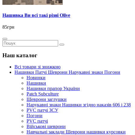
Нашивка Ви всі такі різні Olive
85грн
Наш каталог
Всі товари зі знижкою
Нашивки Патчі Шеврони Нарукавні знаки Погони
Новинки
Нашивки
Нашивки прапор України
Рatch Subculture
Шеврони заглушки
Нарукавні знаки Нашивки згідно наказів 606 і 238
PVC патчі ЗСУ
Погони
PVC патчі
Військові шеврони
Навчальні заклади Шеврони нашивки курсовки