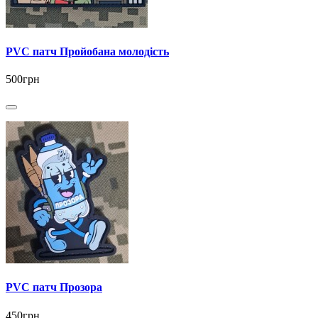
PVC патч Пройобана молодість
500грн
PVC патч Прозора
450грн