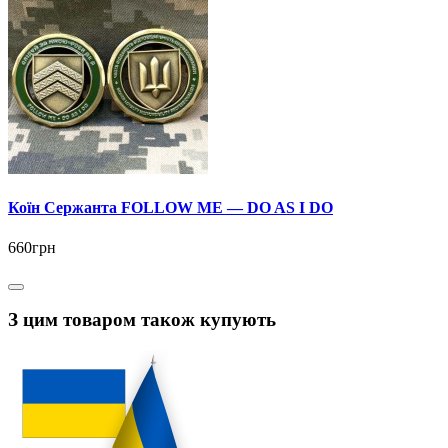
Коїн Сержанта FOLLOW ME — DO AS I DO
660грн
З цим товаром також купують