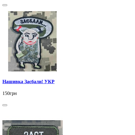
Нашивка Заєбали! УКР
150грн