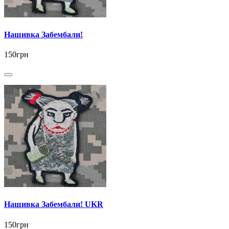
Нашивка Забембали!
150грн
Нашивка Забембали! UKR
150грн