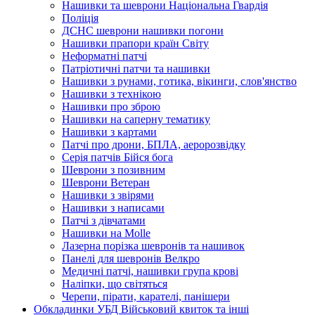
Нашивки та шеврони Національна Гвардія
Поліція
ДСНС шеврони нашивки погони
Нашивки прапори країн Світу
Неформатні патчі
Патріотичні патчи та нашивки
Нашивки з рунами, готика, вікинги, слов'янство
Нашивки з технікою
Нашивки про зброю
Нашивки на саперну тематику
Нашивки з картами
Патчі про дрони, БПЛА, аеророзвідку
Серія патчів Бійся бога
Шеврони з позивним
Шеврони Ветеран
Нашивки з звірями
Нашивки з написами
Патчі з дівчатами
Нашивки на Molle
Лазерна порізка шевронів та нашивок
Панелі для шевронів Велкро
Медичні патчі, нашивки група крові
Наліпки, що світяться
Черепи, пірати, карателі, панішери
Обкладинки УБД Військовий квиток та інші