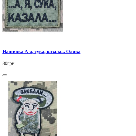
Нашивка А я, сука, казала... Олива
80грн