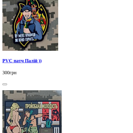
PVC патч Палій ))
300грн