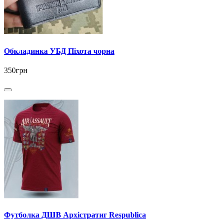
Обкладинка УБД Піхота чорна
350грн
Футболка ДШВ Архістратиг Respublica