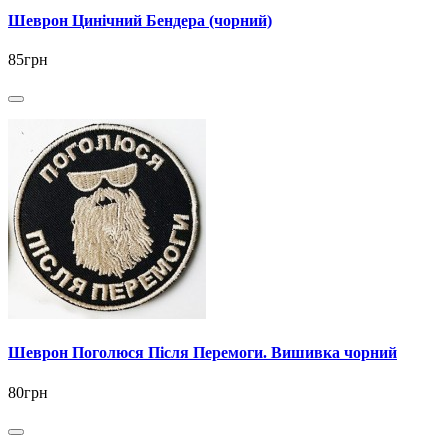
Шеврон Цинічний Бендера (чорний)
85грн
Шеврон Поголюся Після Перемоги. Вишивка чорний
80грн