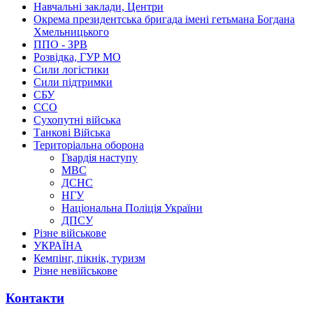
Навчальні заклади, Центри
Окрема президентська бригада імені гетьмана Богдана
Хмельницького
ППО - ЗРВ
Розвідка, ГУР МО
Сили логістики
Сили підтримки
СБУ
ССО
Сухопутні війська
Танкові Війська
Територіальна оборона
Гвардія наступу
МВС
ДСНС
НГУ
Національна Поліція України
ДПСУ
Різне військове
УКРАЇНА
Кемпінг, пікнік, туризм
Різне невійськове
Контакти