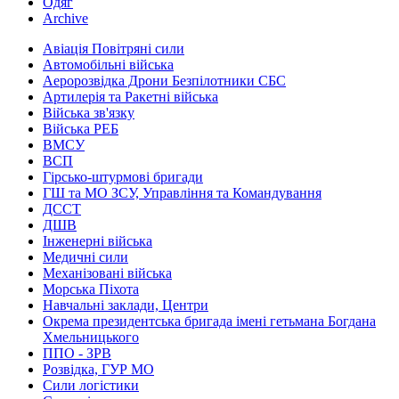
Одяг
Archive
Авіація Повітряні сили
Автомобільні війська
Аеророзвідка Дрони Безпілотники СБС
Артилерія та Ракетні війська
Війська зв'язку
Війська РЕБ
ВМСУ
ВСП
Гірсько-штурмові бригади
ГШ та МО ЗСУ, Управління та Командування
ДССТ
ДШВ
Інженерні війська
Медичні сили
Механізовані війська
Морська Піхота
Навчальні заклади, Центри
Окрема президентська бригада імені гетьмана Богдана
Хмельницького
ППО - ЗРВ
Розвідка, ГУР МО
Сили логістики