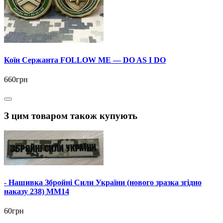
Коїн Сержанта FOLLOW ME — DO AS I DO
660грн
З цим товаром також купують
- Нашивка Збройні Сили України (нового зразка згідно
наказу 238) ММ14
60грн