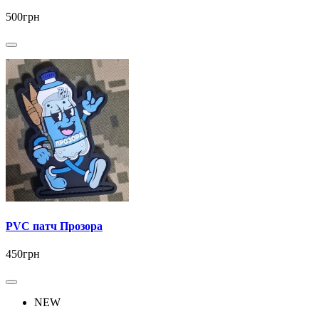
500грн
PVC патч Прозора
450грн
NEW