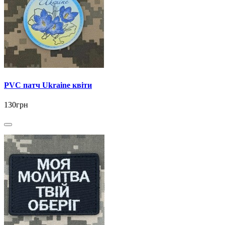
PVC патч Ukraine квіти
130грн