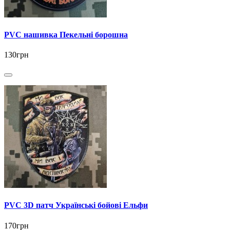
PVC нашивка Пекельні борошна
130грн
PVC 3D патч Українські бойові Ельфи
170грн