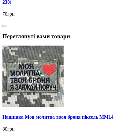
238)
70грн
Переглянуті вами товари
Нашивка Моя молитва твоя броня піксель ММ14
80грн