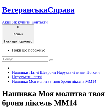
ВетеранськаСправа
Акції
Як купити
Контакти
0
Кошик
Поки що порожньо
Поки що порожньо
Нашивки Патчі Шеврони Нарукавні знаки Погони
Неформатні патчі
Нашивка Моя молитва твоя броня піксель ММ14
Нашивка Моя молитва твоя
броня піксель ММ14