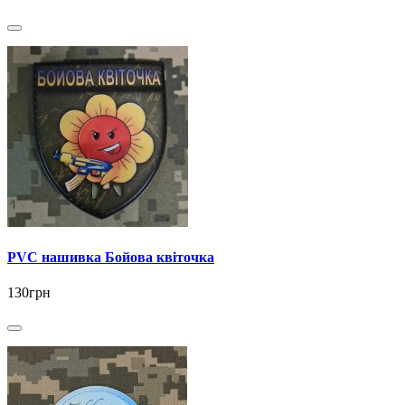
PVC нашивка Бойова квіточка
130грн