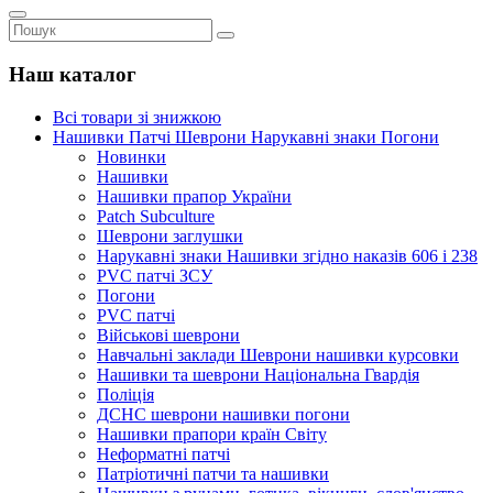
Наш каталог
Всі товари зі знижкою
Нашивки Патчі Шеврони Нарукавні знаки Погони
Новинки
Нашивки
Нашивки прапор України
Рatch Subculture
Шеврони заглушки
Нарукавні знаки Нашивки згідно наказів 606 і 238
PVC патчі ЗСУ
Погони
PVC патчі
Військові шеврони
Навчальні заклади Шеврони нашивки курсовки
Нашивки та шеврони Національна Гвардія
Поліція
ДСНС шеврони нашивки погони
Нашивки прапори країн Світу
Неформатні патчі
Патріотичні патчи та нашивки