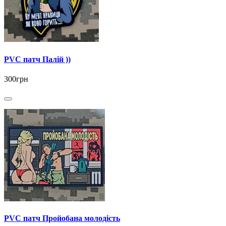
PVC патч Палій ))
300грн
PVC патч Пройобана молодість