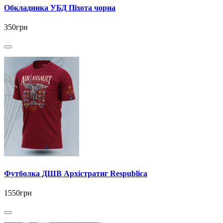
Обкладинка УБД Піхота чорна
350грн
Футболка ДШВ Архістратиг Respublica
1550грн