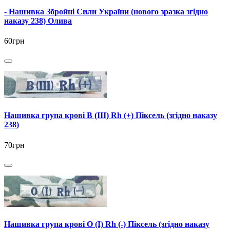
- Нашивка Збройні Сили України (нового зразка згідно
наказу 238) Олива
60грн
Нашивка група крові В (III) Rh (+) Піксель (згідно наказу
238)
70грн
Нашивка група крові О (I) Rh (-) Піксель (згідно наказу