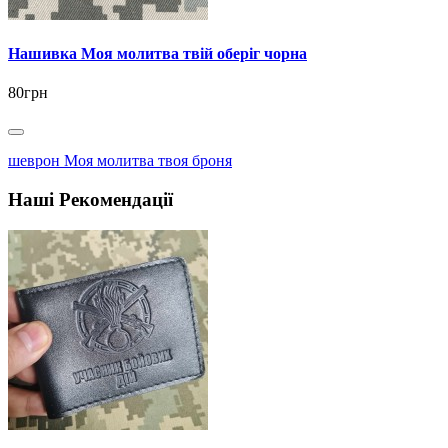
Нашивка Моя молитва твій оберіг чорна
80грн
шеврон Моя молитва твоя броня
Наші Рекомендації