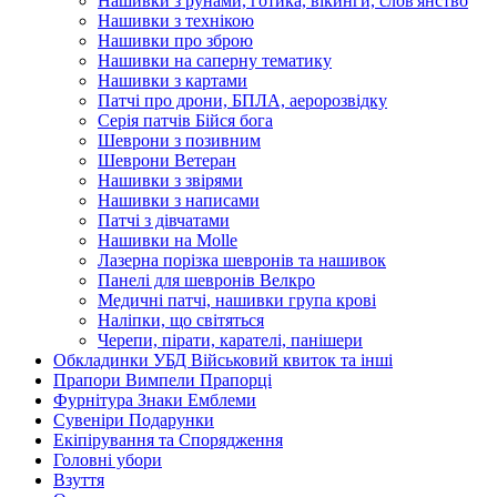
Нашивки з рунами, готика, вікинги, слов'янство
Нашивки з технікою
Нашивки про зброю
Нашивки на саперну тематику
Нашивки з картами
Патчі про дрони, БПЛА, аеророзвідку
Серія патчів Бійся бога
Шеврони з позивним
Шеврони Ветеран
Нашивки з звірями
Нашивки з написами
Патчі з дівчатами
Нашивки на Molle
Лазерна порізка шевронів та нашивок
Панелі для шевронів Велкро
Медичні патчі, нашивки група крові
Наліпки, що світяться
Черепи, пірати, карателі, панішери
Обкладинки УБД Військовий квиток та інші
Прапори Вимпели Прапорці
Фурнітура Знаки Емблеми
Сувеніри Подарунки
Екіпірування та Спорядження
Головні убори
Взуття