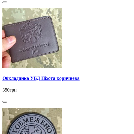
Обкладинка УБД Піхота коричнева
350грн