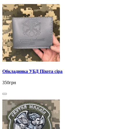
Обкладинка УБД Піхота сіра
350грн