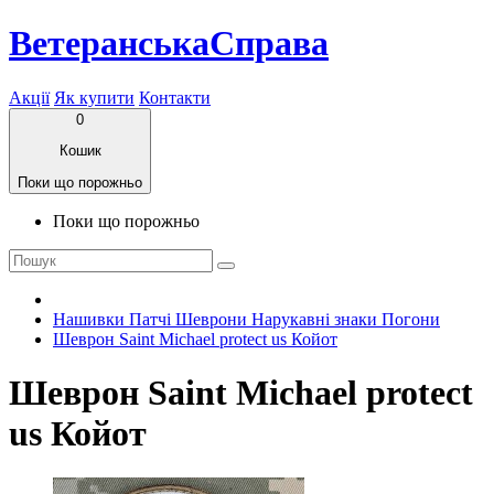
ВетеранськаСправа
Акції
Як купити
Контакти
0
Кошик
Поки що порожньо
Поки що порожньо
Нашивки Патчі Шеврони Нарукавні знаки Погони
Шеврон Saint Michael protect us Койот
Шеврон Saint Michael protect
us Койот