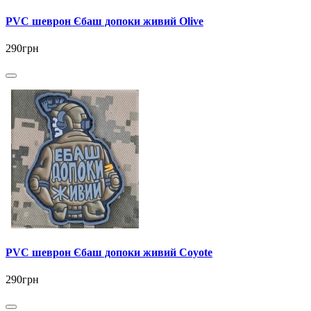
PVC шеврон Єбаш допоки живий Olive
290грн
PVC шеврон Єбаш допоки живий Coyote
290грн