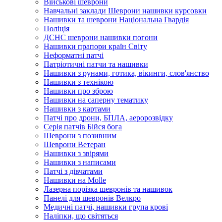
Військові шеврони
Навчальні заклади Шеврони нашивки курсовки
Нашивки та шеврони Національна Гвардія
Поліція
ДСНС шеврони нашивки погони
Нашивки прапори країн Світу
Неформатні патчі
Патріотичні патчи та нашивки
Нашивки з рунами, готика, вікинги, слов'янство
Нашивки з технікою
Нашивки про зброю
Нашивки на саперну тематику
Нашивки з картами
Патчі про дрони, БПЛА, аеророзвідку
Серія патчів Бійся бога
Шеврони з позивним
Шеврони Ветеран
Нашивки з звірями
Нашивки з написами
Патчі з дівчатами
Нашивки на Molle
Лазерна порізка шевронів та нашивок
Панелі для шевронів Велкро
Медичні патчі, нашивки група крові
Наліпки, що світяться