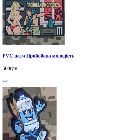
PVC патч Пройобана молодість
500грн