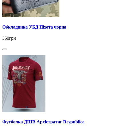
Обкладинка УБД Піхота чорна
350грн
Футболка ДШВ Архістратиг Respublica