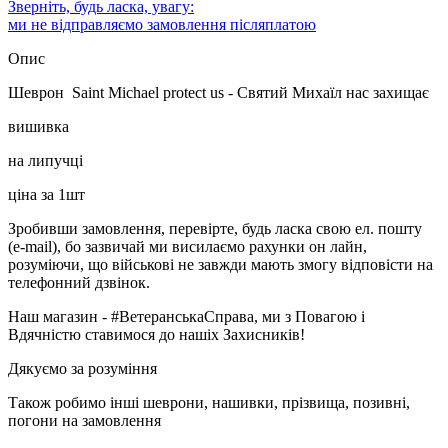
Зверніть, будь ласка, увагу:
ми не відправляємо замовлення післяплатою
Опис
Шеврон Saint Michael protect us - Святий Михаїл нас захищає
вишивка
на липучці
ціна за 1шт
Зробивши замовлення, перевірте, будь ласка свою ел. пошту
(e-mail), бо зазвичай ми висилаємо рахунки он лайн,
розуміючи, що військові не завжди мають змогу відповісти на
телефонний дзвінок.
Наш магазин - #ВетеранськаСправа, ми з Повагою і
Вдячністю ставимося до нашіх Захисників!
Дякуємо за розуміння
Також робимо інші шеврони, нашивки, прізвища, позивні,
погони на замовлення