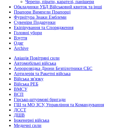
Черепи, пірати, карателі, панішери
Обкладинки УБД Військовий квиток та інші
Прапори Вимпели Прапорці
Фурнітура Знаки Емблеми
Сувеніри Подарунки
Екіпірування та Спорядження
Головні убори
Взуття
Одяг
Archive
Авіація Повітряні сили
Автомобільні війська
Аеророзвідка Дрони Безпілотники СБС
Артилерія та Ракетні війська
Війська зв'язку
Війська РЕБ
ВМСУ
ВСП
Гірсько-штурмові бригади
ГШ та МО ЗСУ, Управління та Командування
ДССТ
ДШВ
Інженерні війська
Медичні сили