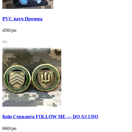
PVC патч Прозора
450грн
Коїн Сержанта FOLLOW ME — DO AS I DO
660грн