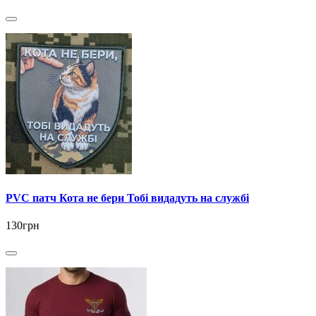
PVC патч Кота не бери Тобі видадуть на службі
130грн