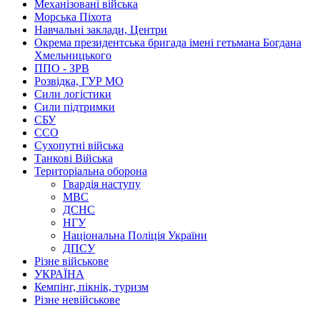
Механізовані війська
Морська Піхота
Навчальні заклади, Центри
Окрема президентська бригада імені гетьмана Богдана
Хмельницького
ППО - ЗРВ
Розвідка, ГУР МО
Сили логістики
Сили підтримки
СБУ
ССО
Сухопутні війська
Танкові Війська
Територіальна оборона
Гвардія наступу
МВС
ДСНС
НГУ
Національна Поліція України
ДПСУ
Різне військове
УКРАЇНА
Кемпінг, пікнік, туризм
Різне невійськове