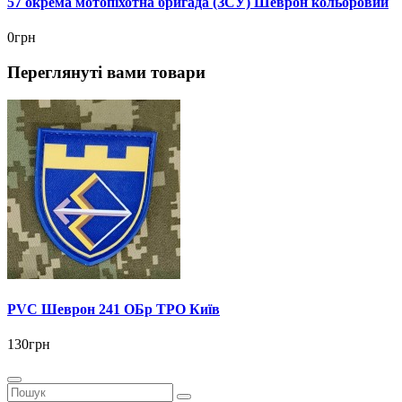
57 окрема мотопіхотна бригада (ЗСУ) Шеврон кольоровий
0грн
Переглянуті вами товари
PVC Шеврон 241 ОБр ТРО Київ
130грн