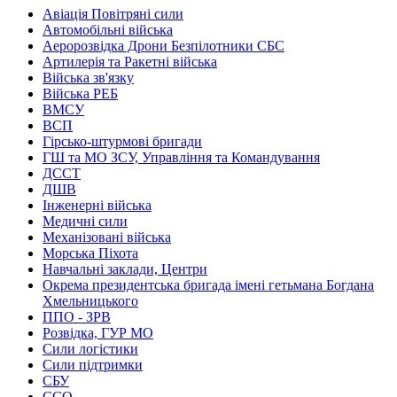
Авіація Повітряні сили
Автомобільні війська
Аеророзвідка Дрони Безпілотники СБС
Артилерія та Ракетні війська
Війська зв'язку
Війська РЕБ
ВМСУ
ВСП
Гірсько-штурмові бригади
ГШ та МО ЗСУ, Управління та Командування
ДССТ
ДШВ
Інженерні війська
Медичні сили
Механізовані війська
Морська Піхота
Навчальні заклади, Центри
Окрема президентська бригада імені гетьмана Богдана
Хмельницького
ППО - ЗРВ
Розвідка, ГУР МО
Сили логістики
Сили підтримки
СБУ
ССО