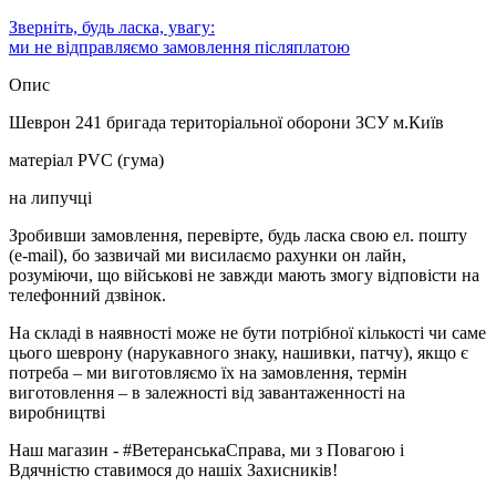
Зверніть, будь ласка, увагу:
ми не відправляємо замовлення післяплатою
Опис
Шеврон 241 бригада територіальної оборони ЗСУ м.Київ
матеріал PVC (гума)
на липучці
Зробивши замовлення, перевірте, будь ласка свою ел. пошту
(e-mail), бо зазвичай ми висилаємо рахунки он лайн,
розуміючи, що військові не завжди мають змогу відповісти на
телефонний дзвінок.
На складі в наявності може не бути потрібної кількості чи саме
цього шеврону (нарукавного знаку, нашивки, патчу), якщо є
потреба – ми виготовляємо їх на замовлення, термін
виготовлення – в залежності від завантаженності на
виробництві
Наш магазин - #ВетеранськаСправа, ми з Повагою і
Вдячністю ставимося до нашіх Захисників!