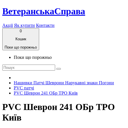
ВетеранськаСправа
Акції
Як купити
Контакти
0
Кошик
Поки що порожньо
Поки що порожньо
Нашивки Патчі Шеврони Нарукавні знаки Погони
PVC патчі
PVC Шеврон 241 ОБр ТРО Київ
PVC Шеврон 241 ОБр ТРО
Київ