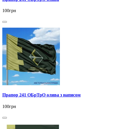
100грн
Прапор 241 ОБрТрО олива з написом
100грн