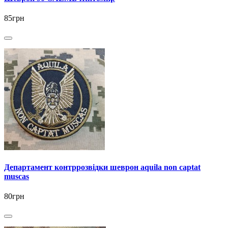
85грн
Департамент контррозвідки шеврон aquila non captat
muscas
80грн