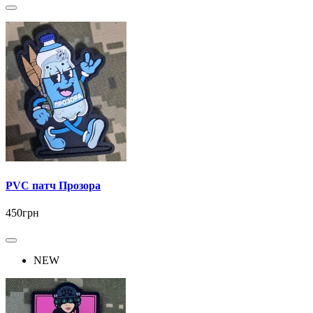
PVC патч Прозора
450грн
NEW