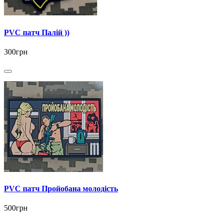
PVC патч Палій ))
300грн
PVC патч Пройобана молодість
500грн