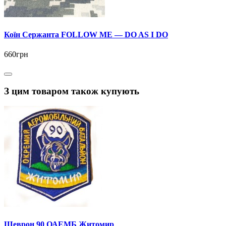
Коїн Сержанта FOLLOW ME — DO AS I DO
660грн
З цим товаром також купують
Шеврон 90 ОАЕМБ Житомир