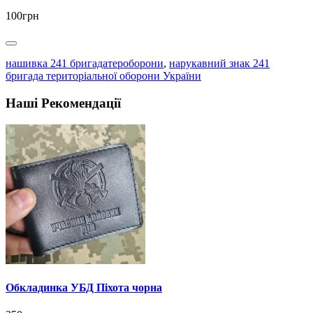
100грн
нашивка 241 бригадатероборони
,
нарукавний знак 241
бригада територіальної оборони України
Наші Рекомендації
Обкладинка УБД Піхота чорна