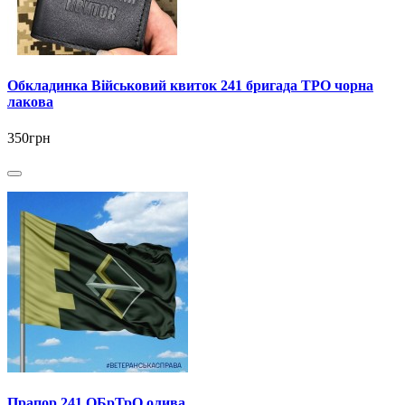
Обкладинка Військовий квиток 241 бригада ТРО чорна
лакова
350грн
Прапор 241 ОБрТрО олива