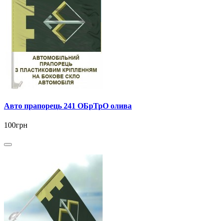
Авто прапорець 241 ОБрТрО олива
100грн