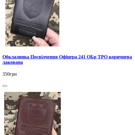
Обкладинка Посвідчення Офіцера 241 ОБр ТРО коричнева
лакована
350грн