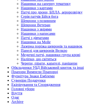
Нашивки на саперну тематику
Нашивки з картами
Патчі про дрони, БПЛА, аеророзвідку
Серія патчів Бійся бога
Шеврони з позивним
Шеврони Ветеран
Нашивки з звірями
Нашивки з написами
Патчі з дівчатами
Нашивки на Molle
Лазерна порізка шевронів та нашивок
Панелі для шевронів Велкро
Медичні патчі, нашивки група крові
Наліпки, що світяться
Черепи, пірати, карателі, панішери
Обкладинки УБД Військовий квиток та інші
Прапори Вимпели Прапорці
Фурнітура Знаки Емблеми
Сувеніри Подарунки
Екіпірування та Спорядження
Головні убори
Взуття
Одяг
Archive