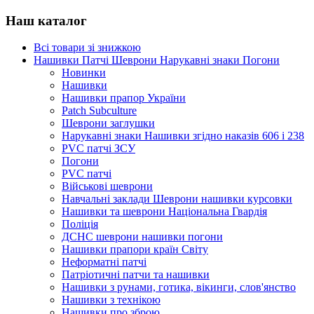
Наш каталог
Всі товари зі знижкою
Нашивки Патчі Шеврони Нарукавні знаки Погони
Новинки
Нашивки
Нашивки прапор України
Рatch Subculture
Шеврони заглушки
Нарукавні знаки Нашивки згідно наказів 606 і 238
PVC патчі ЗСУ
Погони
PVC патчі
Військові шеврони
Навчальні заклади Шеврони нашивки курсовки
Нашивки та шеврони Національна Гвардія
Поліція
ДСНС шеврони нашивки погони
Нашивки прапори країн Світу
Неформатні патчі
Патріотичні патчи та нашивки
Нашивки з рунами, готика, вікинги, слов'янство
Нашивки з технікою
Нашивки про зброю