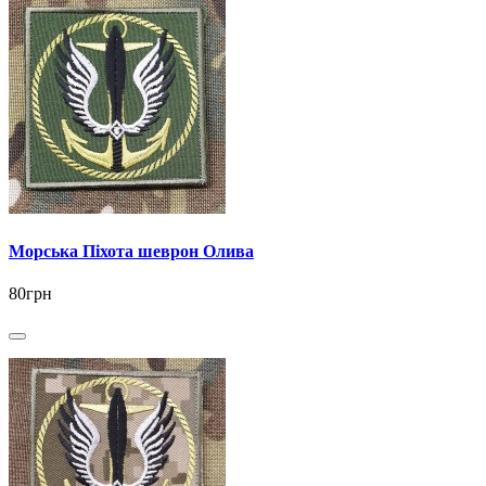
Морська Піхота шеврон Олива
80грн