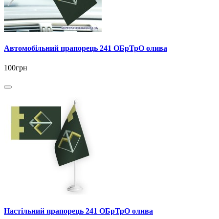
Автомобільний прапорець 241 ОБрТрО олива
100грн
Настільний прапорець 241 ОБрТрО олива