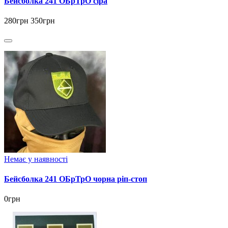
Бейсболка 241 ОБрТрО сіра
280грн
350грн
Немає у наявності
Бейсболка 241 ОБрТрО чорна ріп-стоп
0грн