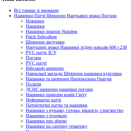
Всі товари зі знижкою
Нашивки Патчі Шеврони Нарукавні знаки Погони
Новинки
Нашивки
Нашивки прапор України
Рatch Subculture
Шеврони заглушки
Нарукавні знаки Нашивки згідно наказів 606 і 238
PVC патчі ЗСУ
Погони
PVC патчі
Військові шеврони
Навчальні заклади Шеврони нашивки курсовки
Нашивки та шеврони Національна Гвардія
Поліція
ДСНС шеврони нашивки погони
Нашивки прапори країн Світу
Неформатні патчі
Патріотичні патчи та нашивки
Нашивки з рунами, готика, вікинги, слов'янство
Нашивки з технікою
Нашивки про зброю
Нашивки на саперну тематику