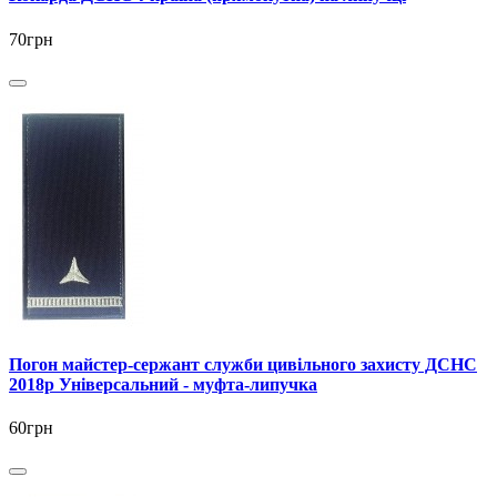
70грн
Погон майстер-сержант служби цивільного захисту ДСНС
2018р Універсальний - муфта-липучка
60грн