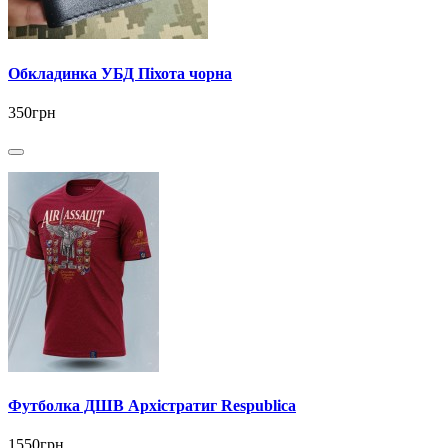
Обкладинка УБД Піхота чорна
350грн
Футболка ДШВ Архістратиг Respublica
1550грн