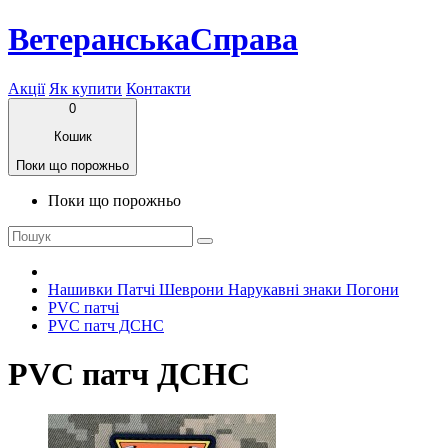
ВетеранськаСправа
Акції
Як купити
Контакти
0
Кошик
Поки що порожньо
Поки що порожньо
Нашивки Патчі Шеврони Нарукавні знаки Погони
PVC патчі
PVC патч ДСНС
PVC патч ДСНС