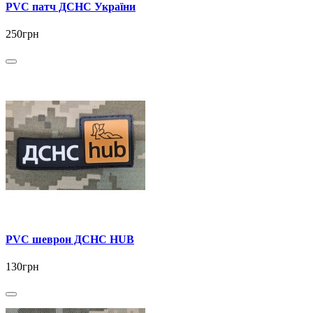
PVC патч ДСНС України
250грн
PVC шеврон ДСНС HUB
130грн