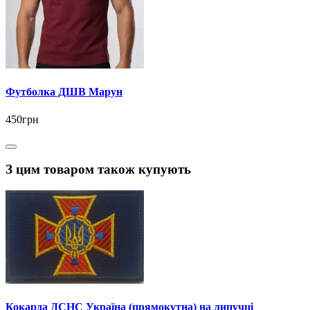
Футболка ДШВ Марун
450грн
З цим товаром також купують
Кокарда ДСНС Україна (прямокутна) на липучці