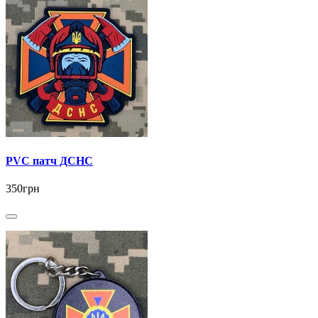
PVC патч ДСНС
350грн