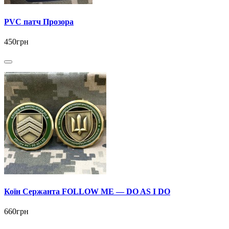
PVC патч Прозора
450грн
Коїн Сержанта FOLLOW ME — DO AS I DO
660грн