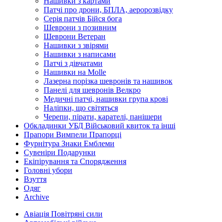
Нашивки з картами
Патчі про дрони, БПЛА, аеророзвідку
Серія патчів Бійся бога
Шеврони з позивним
Шеврони Ветеран
Нашивки з звірями
Нашивки з написами
Патчі з дівчатами
Нашивки на Molle
Лазерна порізка шевронів та нашивок
Панелі для шевронів Велкро
Медичні патчі, нашивки група крові
Наліпки, що світяться
Черепи, пірати, карателі, панішери
Обкладинки УБД Військовий квиток та інші
Прапори Вимпели Прапорці
Фурнітура Знаки Емблеми
Сувеніри Подарунки
Екіпірування та Спорядження
Головні убори
Взуття
Одяг
Archive
Авіація Повітряні сили