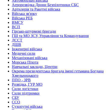
Автомобільні війська
Аеророзвідка Дрони Безпілотники СБС
Артилерія та Ракетні війська
Війська зв'язку
Війська РЕБ
ВМСУ
ВСП
Гірсько-штурмові бригади
ГШ та МО ЗСУ, Управління та Командування
ДССТ
ДШВ
Інженерні війська
Медичні сили
Механізовані війська
Морська Піхота
Навчальні заклади, Центри
Окрема президентська бригада імені гетьмана Богдана
Хмельницького
ППО - ЗРВ
Розвідка, ГУР МО
Сили логістики
Сили підтримки
СБУ
ССО
Сухопутні війська