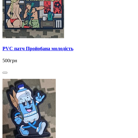
PVC патч Пройобана молодість
500грн