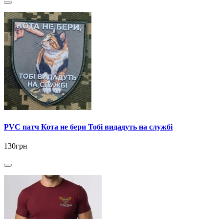
PVC патч Кота не бери Тобі видадуть на службі
130грн