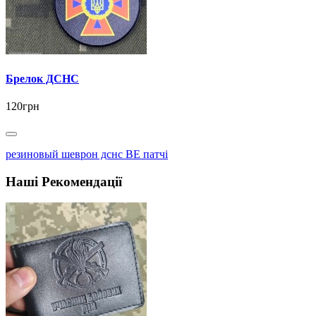
Брелок ДСНС
120грн
резиновый шеврон дснс BE патчі
Наші Рекомендації