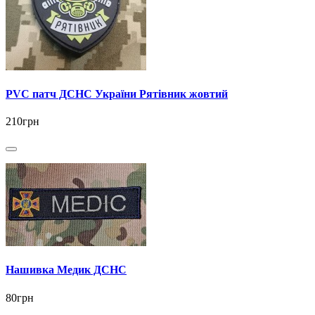
PVC патч ДСНС України Рятівник жовтий
210грн
Нашивка Медик ДСНС
80грн