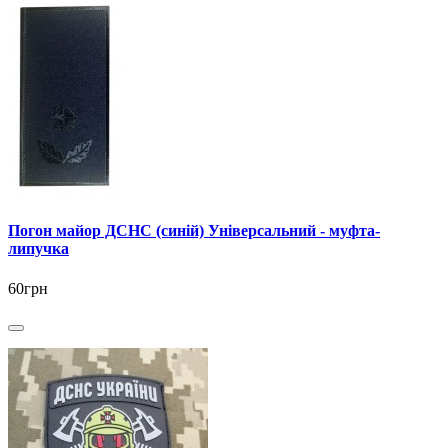
Погон майор ДСНС (синій) Універсальний - муфта-
липучка
60грн