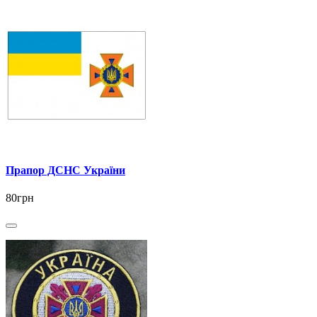
Прапор ДСНС України
80грн