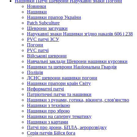
Нашивки Патчі Шеврони Нарукавні знаки Погони
Новинки
Нашивки
Нашивки прапор України
Рatch Subculture
Шеврони заглушки
Нарукавні знаки Нашивки згідно наказів 606 і 238
PVC патчі ЗСУ
Погони
PVC патчі
Військові шеврони
Навчальні заклади Шеврони нашивки курсовки
Нашивки та шеврони Національна Гвардія
Поліція
ДСНС шеврони нашивки погони
Нашивки прапори країн Світу
Неформатні патчі
Патріотичні патчи та нашивки
Нашивки з рунами, готика, вікинги, слов'янство
Нашивки з технікою
Нашивки про зброю
Нашивки на саперну тематику
Нашивки з картами
Патчі про дрони, БПЛА, аеророзвідку
Серія патчів Бійся бога