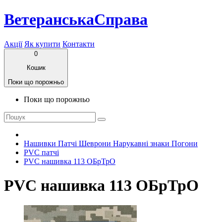
ВетеранськаСправа
Акції
Як купити
Контакти
0
Кошик
Поки що порожньо
Поки що порожньо
Нашивки Патчі Шеврони Нарукавні знаки Погони
PVC патчі
PVC нашивка 113 ОБрТрО
PVC нашивка 113 ОБрТрО