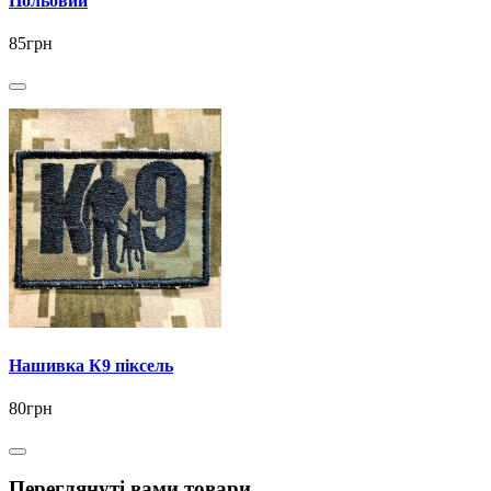
Польовий
85грн
Нашивка К9 піксель
80грн
Переглянуті вами товари