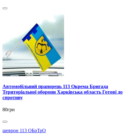
Автомобільний прапорець 113 Окрема Бригада
Територіальної оборони Харківська область Готові до
спротиву
80грн
шеврон 113 ОБрТрО