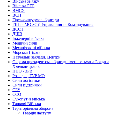
Війська зв'язку
Війська РЕБ
ВМСУ
ВСП
Гірсько-штурмові бригади
ГШ та МО ЗСУ, Управління та Командування
ДССТ
ДШВ
Інженерні війська
Медичні сили
Механізовані війська
Морська Піхота
Навчальні заклади, Центри
Окрема президентська бригада імені гетьмана Богдана
Хмельницького
ППО - ЗРВ
Розвідка, ГУР МО
Сили логістики
Сили підтримки
СБУ
ССО
Сухопутні війська
Танкові Війська
Територіальна оборона
Гвардія наступу