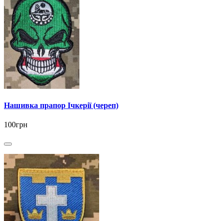
Нашивка прапор Ічкерії (череп)
100грн