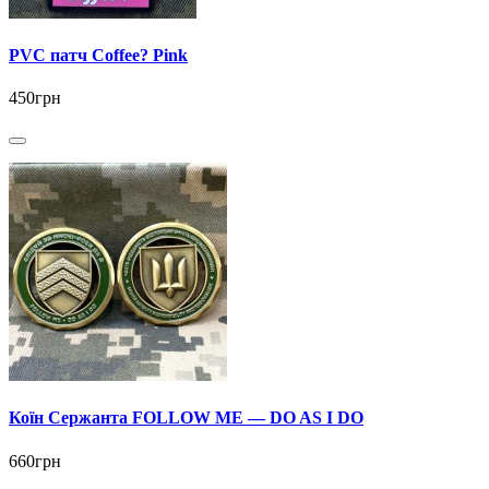
PVC патч Coffee? Pink
450грн
Коїн Сержанта FOLLOW ME — DO AS I DO
660грн