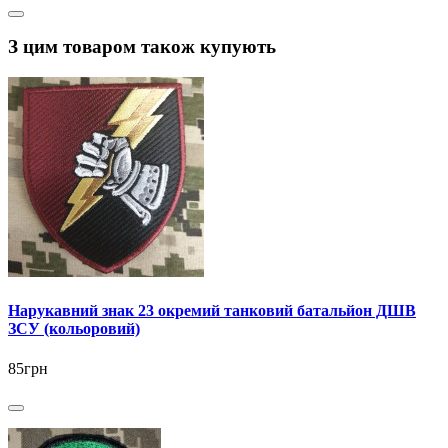
З цим товаром також купують
Нарукавний знак 23 окремий танковий батальйон ДШВ
ЗСУ (кольоровий)
85грн