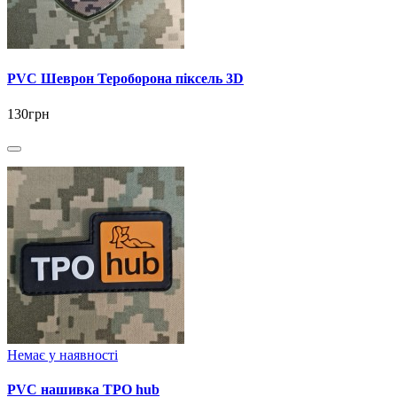
PVC Шеврон Тероборона піксель 3D
130грн
Немає у наявності
PVC нашивка ТРО hub