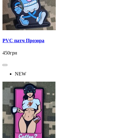
PVC патч Прозора
450грн
NEW