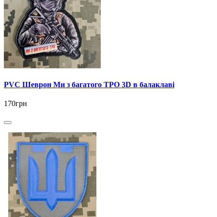
PVC Шеврон Ми з багатого ТРО 3D в балаклаві
170грн