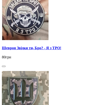
Шеврон Звідки ти, Бро? - Я з ТРО!
80грн