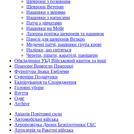
Шеврони з позивним
Шеврони Ветеран
Нашивки з звірями
Нашивки з написами
Патчі з дівчатами
Нашивки на Molle
Лазерна порізка шевронів та нашивок
Панелі для шевронів Велкро
Медичні патчі, нашивки група крові
Наліпки, що світяться
Черепи, пірати, карателі, панішери
Обкладинки УБД Військовий квиток та інші
Прапори Вимпели Прапорці
Фурнітура Знаки Емблеми
Сувеніри Подарунки
Екіпірування та Спорядження
Головні убори
Взуття
Одяг
Archive
Авіація Повітряні сили
Автомобільні війська
Аеророзвідка Дрони Безпілотники СБС
Артилерія та Ракетні війська