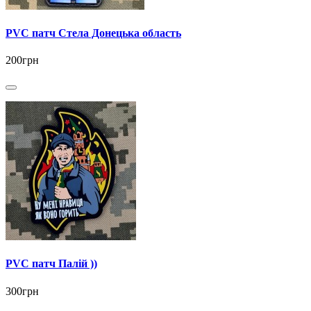
PVC патч Стела Донецька область
200грн
PVC патч Палій ))
300грн