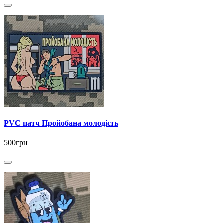
PVC патч Пройобана молодість
500грн