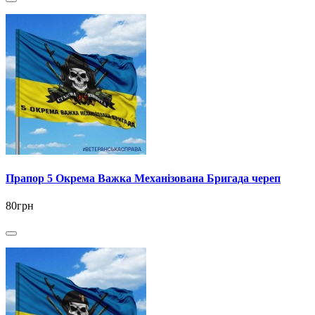
Прапор 5 Окрема Важка Механізована Бригада череп
80грн