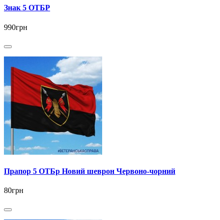
Знак 5 ОТБР
990грн
Прапор 5 ОТБр Новий шеврон Червоно-чорний
80грн