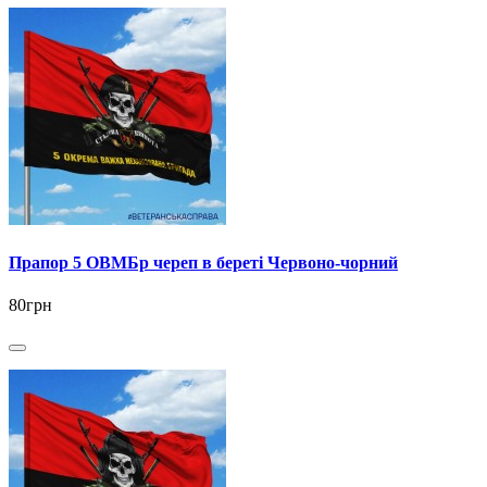
Прапор 5 ОВМБр череп в береті Червоно-чорний
80грн