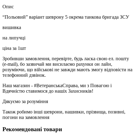
Опис
“Польовий” варіант шеврону 5 окрема танкова бригада ЗСУ
вишивка
на липучці
ціна за 1шт
Зробивши замовлення, перевірте, будь ласка свою ел. пошту
(e-mail), бо зазвичай ми висилаємо рахунки он лайн,
розуміючи, що військові не завжди мають змогу відповісти на
телефонний дзвінок.
Наш магазин - #ВетеранськаСправа, ми з Повагою і
Вдячністю ставимося до нашіх Захисників!
Дякуємо за розуміння
Також робимо інші шеврони, нашивки, прізвища, позивні,
погони на замовлення
Рекомендовані товари