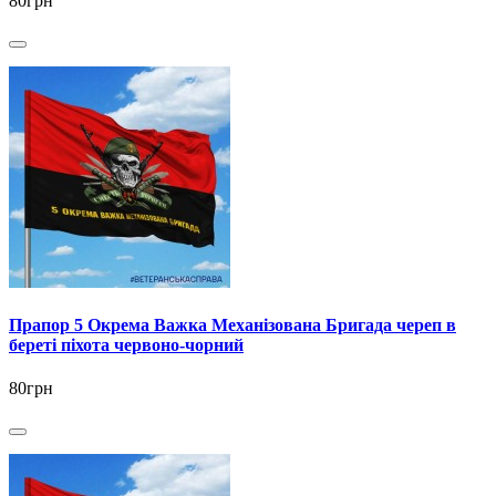
80грн
Прапор 5 Окрема Важка Механізована Бригада череп в
береті піхота червоно-чорний
80грн