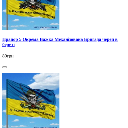
Прапор 5 Окрема Важка Механізована Бригада череп в
береті
80грн