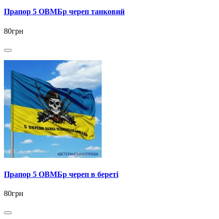
Прапор 5 ОВМБр череп танковий
80грн
Прапор 5 ОВМБр череп в береті
80грн