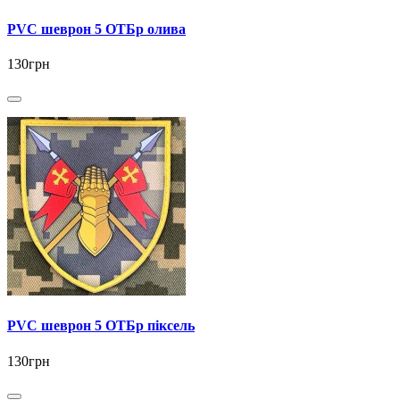
PVC шеврон 5 ОТБр олива
130грн
PVC шеврон 5 ОТБр піксель
130грн