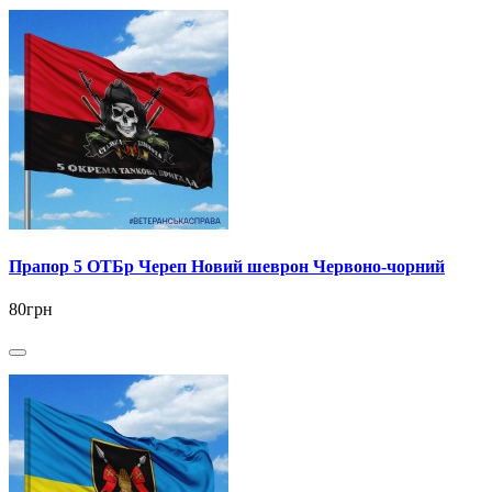
Прапор 5 ОТБр Череп Новий шеврон Червоно-чорний
80грн