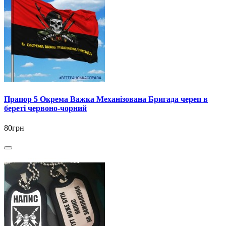
Прапор 5 Окрема Важка Механізована Бригада череп в
береті червоно-чорний
80грн