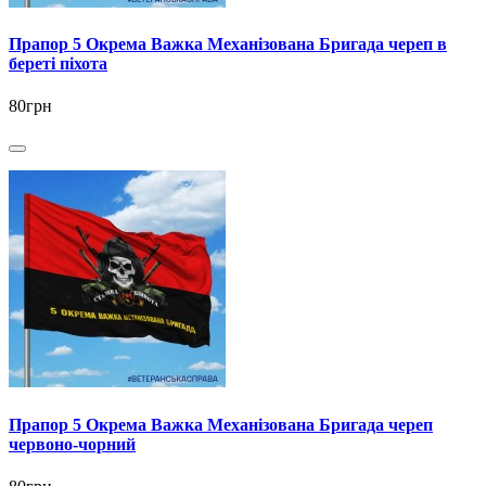
Прапор 5 Окрема Важка Механізована Бригада череп в
береті піхота
80грн
Прапор 5 Окрема Важка Механізована Бригада череп
червоно-чорний