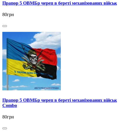
Прапор 5 ОВМБр череп в береті механізованих військ
80грн
Прапор 5 ОВМБр череп в береті механізованих військ
Combo
80грн