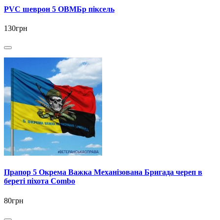
PVC шеврон 5 ОВМБр піксель
130грн
Прапор 5 Окрема Важка Механізована Бригада череп в
береті піхота Combo
80грн