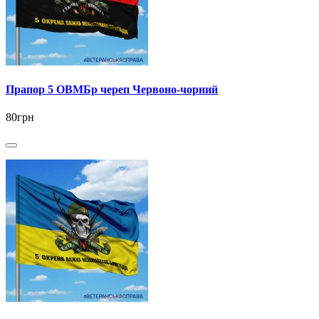
Прапор 5 ОВМБр череп Червоно-чорний
80грн