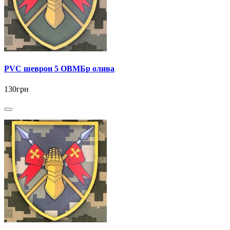
PVC шеврон 5 ОВМБр олива
130грн