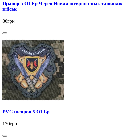
Прапор 5 ОТБр Череп Новий шеврон і знак танкових
військ
80грн
PVC шеврон 5 ОТБр
170грн