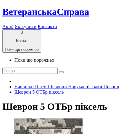
ВетеранськаСправа
Акції
Як купити
Контакти
0
Кошик
Поки що порожньо
Поки що порожньо
Нашивки Патчі Шеврони Нарукавні знаки Погони
Шеврон 5 ОТБр піксель
Шеврон 5 ОТБр піксель