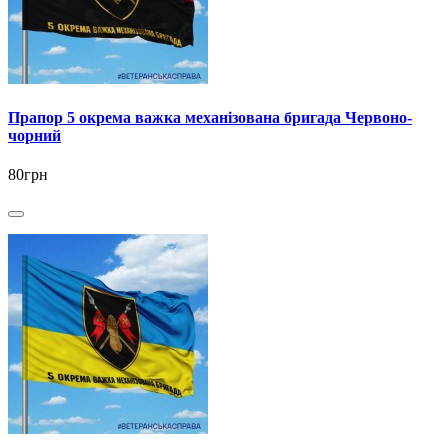
Прапор 5 окрема важка механізована бригада Червоно-
чорний
80грн