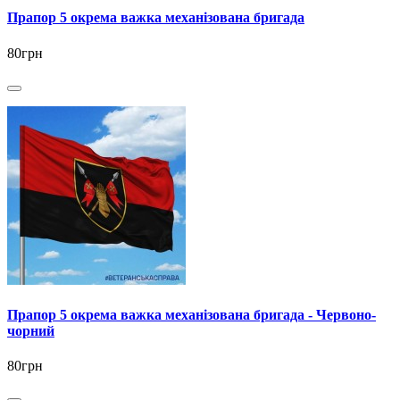
Прапор 5 окрема важка механізована бригада
80грн
Прапор 5 окрема важка механізована бригада - Червоно-
чорний
80грн