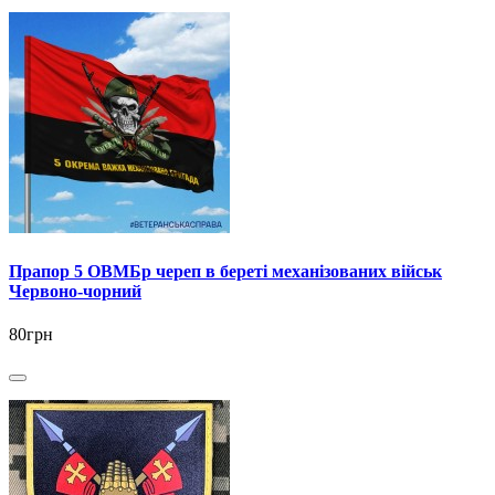
Прапор 5 ОВМБр череп в береті механізованих військ
Червоно-чорний
80грн