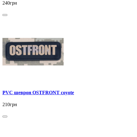
240грн
PVC шеврон OSTFRONT coyote
210грн