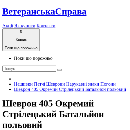
ВетеранськаСправа
Акції
Як купити
Контакти
0
Кошик
Поки що порожньо
Поки що порожньо
Нашивки Патчі Шеврони Нарукавні знаки Погони
Шеврон 405 Окремий Стрілецький Батальйон польовий
Шеврон 405 Окремий
Стрілецький Батальйон
польовий