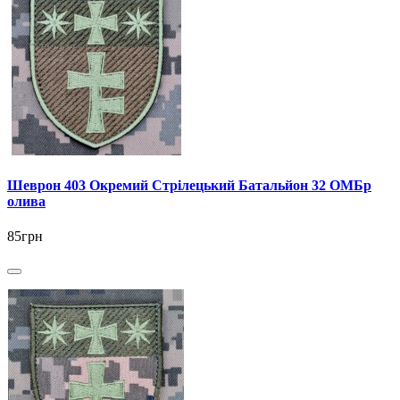
Шеврон 403 Окремий Стрілецький Батальйон 32 ОМБр
олива
85грн