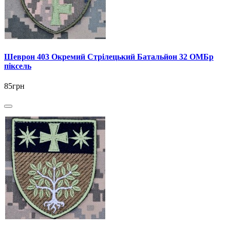
Шеврон 403 Окремий Стрілецький Батальйон 32 ОМБр
піксель
85грн