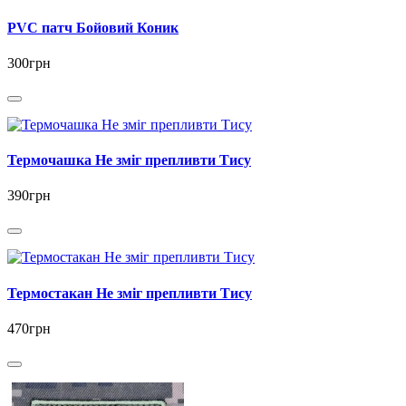
PVC патч Бойовий Коник
300грн
Термочашка Не зміг препливти Тису
390грн
Термостакан Не зміг препливти Тису
470грн