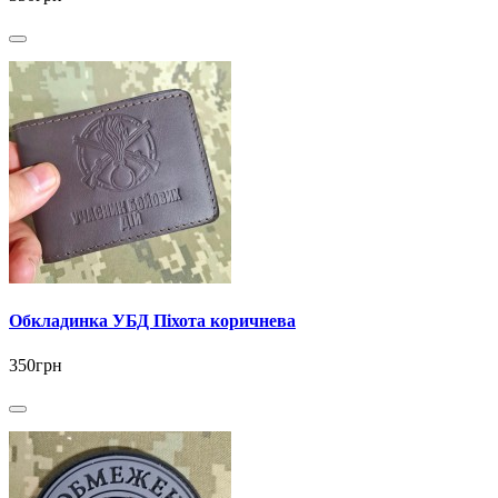
Обкладинка УБД Піхота коричнева
350грн