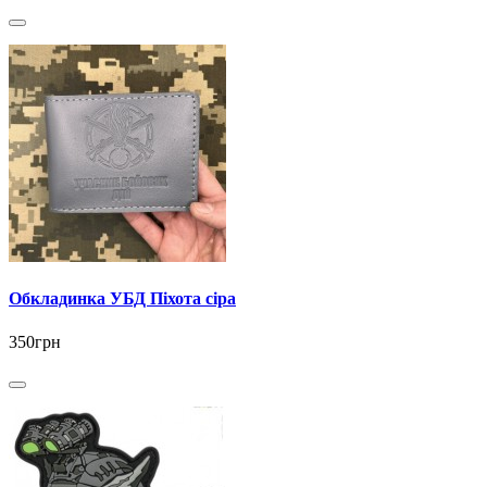
Обкладинка УБД Піхота сіра
350грн