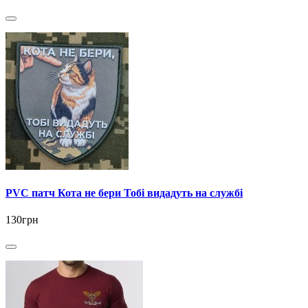
PVC патч Кота не бери Тобі видадуть на службі
130грн