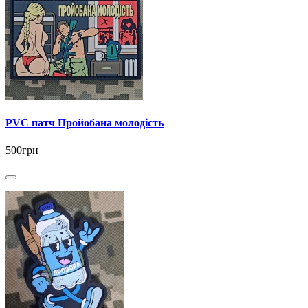
PVC патч Пройобана молодість
500грн