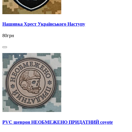
Нашивка Хрест Українського Наступу
80грн
PVC шеврон НЕОБМЕЖЕНО ПРИДАТНИЙ coyote