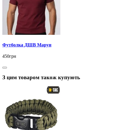
Футболка ДШВ Марун
450грн
З цим товаром також купують