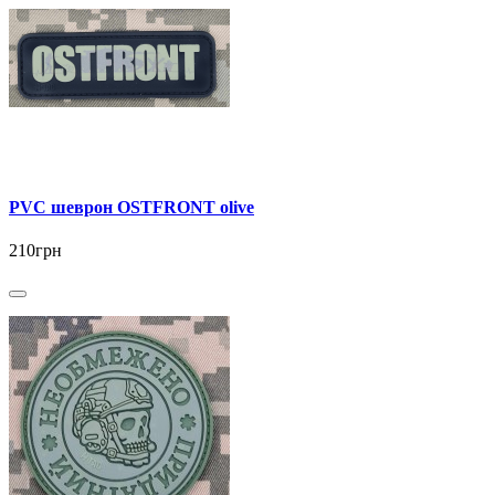
PVC шеврон OSTFRONT olive
210грн