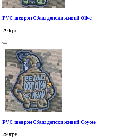
PVC шеврон Єбаш допоки живий Olive
290грн
PVC шеврон Єбаш допоки живий Coyote
290грн