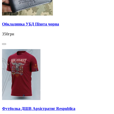
Обкладинка УБД Піхота чорна
350грн
Футболка ДШВ Архістратиг Respublica