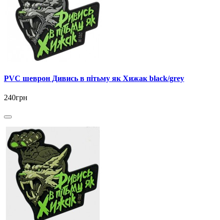
PVC шеврон Дивись в пітьму як Хижак black/grey
240грн