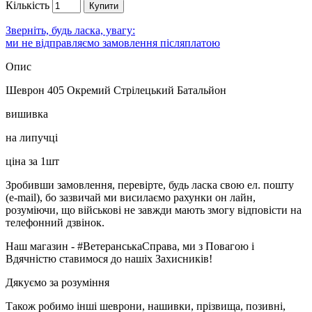
Кількість
Купити
Зверніть, будь ласка, увагу:
ми не відправляємо замовлення післяплатою
Опис
Шеврон 405 Окремий Стрілецький Батальйон
вишивка
на липучці
ціна за 1шт
Зробивши замовлення, перевірте, будь ласка свою ел. пошту
(e-mail), бо зазвичай ми висилаємо рахунки он лайн,
розуміючи, що військові не завжди мають змогу відповісти на
телефонний дзвінок.
Наш магазин - #ВетеранськаСправа, ми з Повагою і
Вдячністю ставимося до нашіх Захисників!
Дякуємо за розуміння
Також робимо інші шеврони, нашивки, прізвища, позивні,