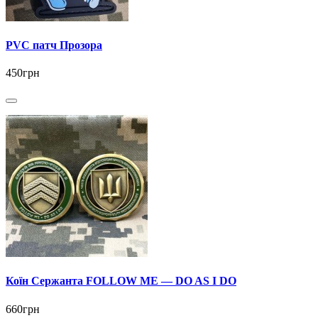
PVC патч Прозора
450грн
Коїн Сержанта FOLLOW ME — DO AS I DO
660грн