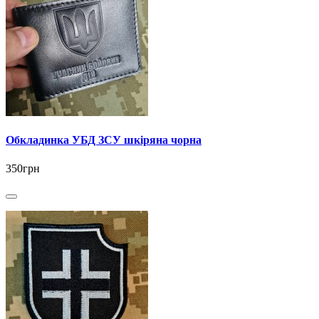
Обкладинка УБД ЗСУ шкіряна чорна
350грн