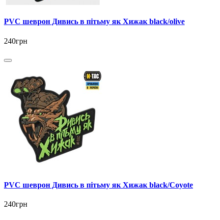
PVC шеврон Дивись в пітьму як Хижак black/olive
240грн
PVC шеврон Дивись в пітьму як Хижак black/Coyote
240грн