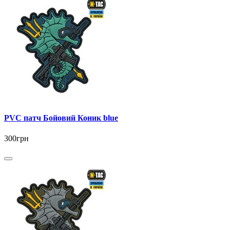
PVC патч Бойовий Коник blue
300грн