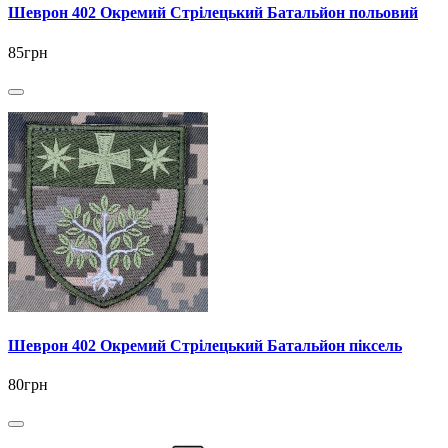
Шеврон 402 Окремий Стрілецький Батальйон польовий
85грн
Шеврон 402 Окремий Стрілецький Батальйон піксель
80грн