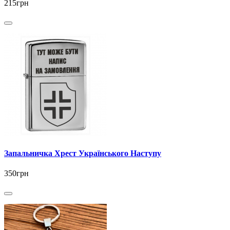
215грн
Запальничка Хрест Українського Наступу
350грн