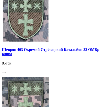
Шеврон 403 Окремий Стрілецький Батальйон 32 ОМБр
олива
85грн