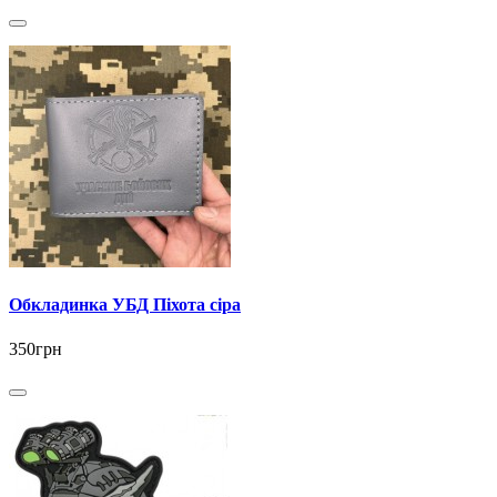
Обкладинка УБД Піхота сіра
350грн