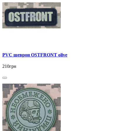
PVC шеврон OSTFRONT olive
210грн