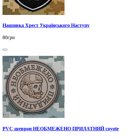
Нашивка Хрест Українського Наступу
80грн
PVC шеврон НЕОБМЕЖЕНО ПРИДАТНИЙ coyote