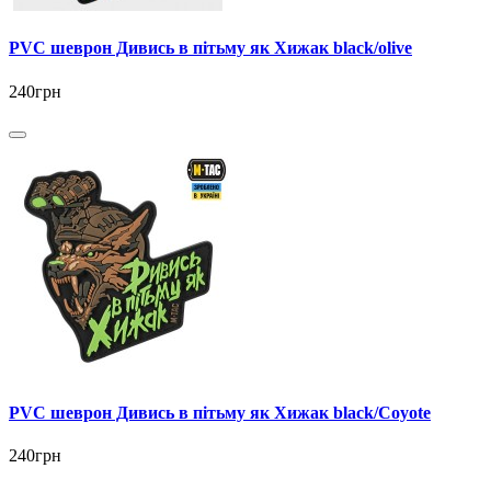
PVC шеврон Дивись в пітьму як Хижак black/olive
240грн
PVC шеврон Дивись в пітьму як Хижак black/Coyote
240грн