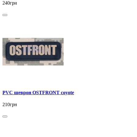
240грн
PVC шеврон OSTFRONT coyote
210грн