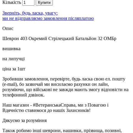
Кількість
Купити
Зверніть, будь ласка, увагу:
ми не відправляємо замовлення післяплатою
Опис
Шеврон 403 Окремий Стрілецький Батальйон 32 ОМБр
вишивка
на липучці
ціна за 1шт
Зробивши замовлення, перевірте, будь ласка свою ел. пошту
(e-mail), бо зазвичай ми висилаємо рахунки он лайн,
розуміючи, що військові не завжди мають змогу відповісти на
телефонний дзвінок.
Наш магазин - #ВетеранськаСправа, ми з Повагою і
Вдячністю ставимося до нашіх Захисників!
Дякуємо за розуміння
Також робимо інші шеврони, нашивки, прізвища, позивні,