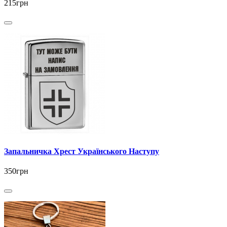
215грн
Запальничка Хрест Українського Наступу
350грн