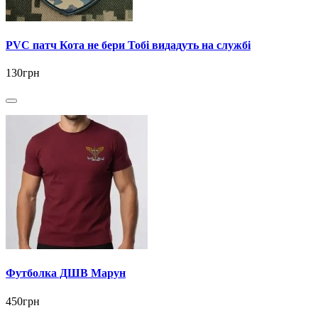
PVC патч Кота не бери Тобі видадуть на службі
130грн
Футболка ДШВ Марун
450грн