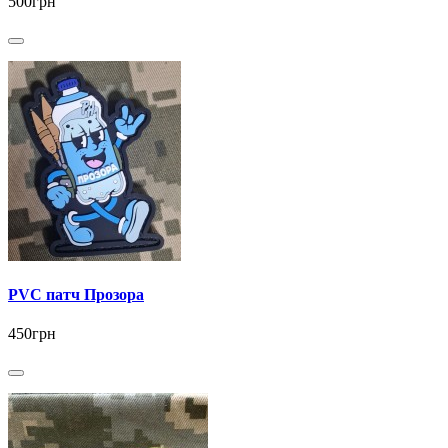
500грн
PVC патч Прозора
450грн