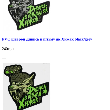
PVC шеврон Дивись в пітьму як Хижак black/grey
240грн