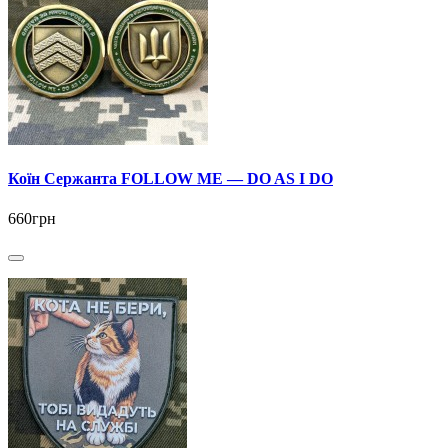
Коїн Сержанта FOLLOW ME — DO AS I DO
660грн