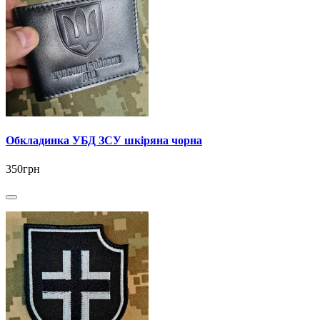
Обкладинка УБД ЗСУ шкіряна чорна
350грн