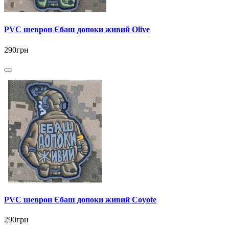
PVC шеврон Єбаш допоки живий Olive
290грн
PVC шеврон Єбаш допоки живий Coyote
290грн