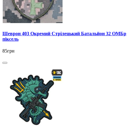
Шеврон 403 Окремий Стрілецький Батальйон 32 ОМБр
піксель
85грн