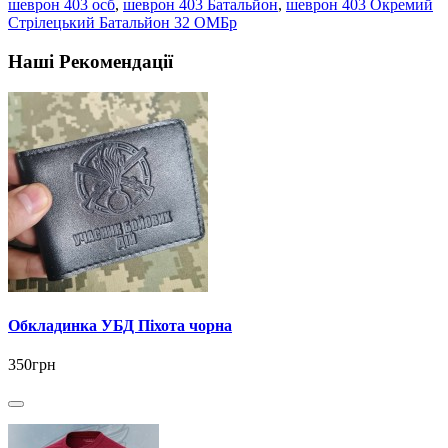
шеврон 403 осб
,
шеврон 403 Батальйон
,
шеврон 403 Окремий
Стрілецький Батальйон 32 ОМБр
Наші Рекомендації
Обкладинка УБД Піхота чорна
350грн