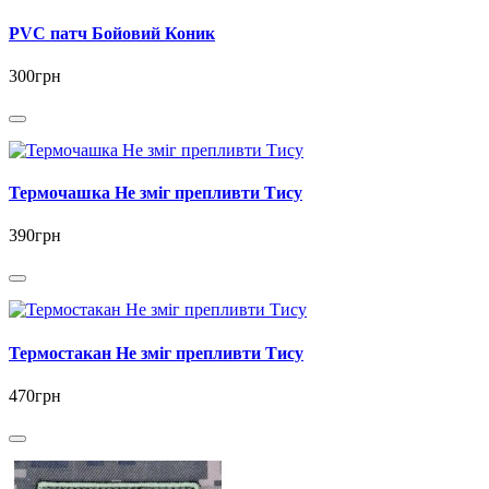
PVC патч Бойовий Коник
300грн
Термочашка Не зміг препливти Тису
390грн
Термостакан Не зміг препливти Тису
470грн