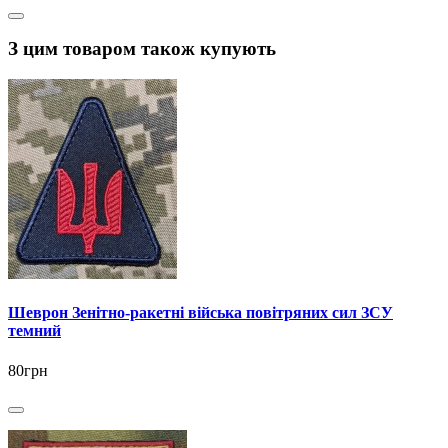
З цим товаром також купують
Шеврон Зенітно-ракетні війська повітряних сил ЗСУ
темний
80грн