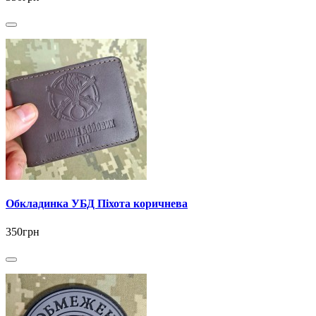
Обкладинка УБД Піхота коричнева
350грн