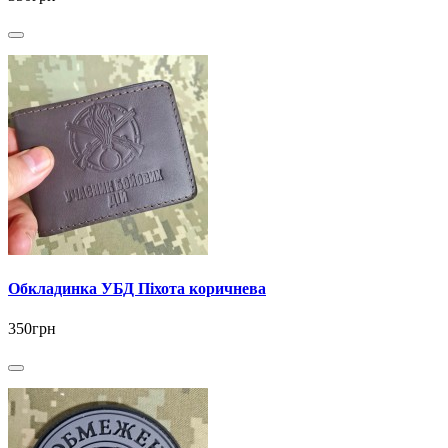
Обкладинка УБД Піхота коричнева
350грн