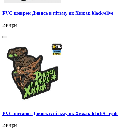
PVC шеврон Дивись в пітьму як Хижак black/olive
240грн
PVC шеврон Дивись в пітьму як Хижак black/Coyote
240грн