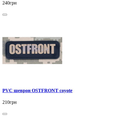
240грн
PVC шеврон OSTFRONT coyote
210грн