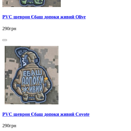
PVC шеврон Єбаш допоки живий Olive
290грн
PVC шеврон Єбаш допоки живий Coyote
290грн