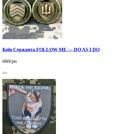
Коїн Сержанта FOLLOW ME — DO AS I DO
660грн