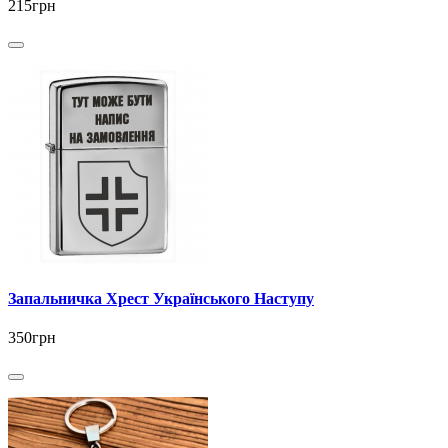
215грн
Запальничка Хрест Українського Наступу
350грн