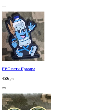
PVC патч Прозора
450грн