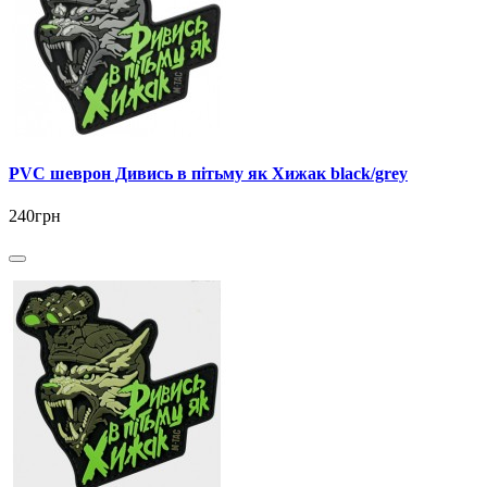
PVC шеврон Дивись в пітьму як Хижак black/grey
240грн