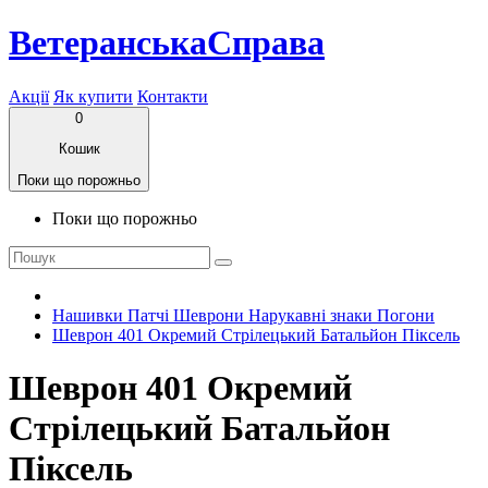
ВетеранськаСправа
Акції
Як купити
Контакти
0
Кошик
Поки що порожньо
Поки що порожньо
Нашивки Патчі Шеврони Нарукавні знаки Погони
Шеврон 401 Окремий Стрілецький Батальйон Піксель
Шеврон 401 Окремий
Стрілецький Батальйон
Піксель