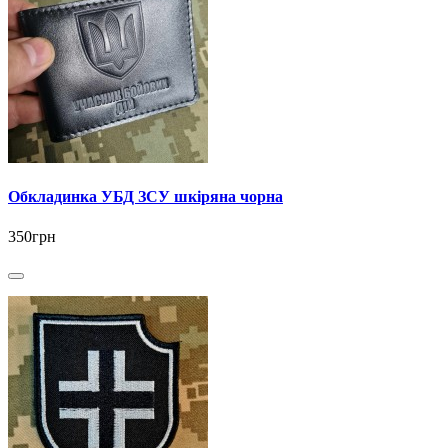
Обкладинка УБД ЗСУ шкіряна чорна
350грн