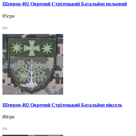
Шеврон 402 Окремий Стрілецький Батальйон польовий
85грн
Шеврон 402 Окремий Стрілецький Батальйон піксель
80грн