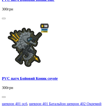
300грн
PVC патч Бойовий Коник coyote
300грн
шеврон 401 осб
,
шеврон 401 Батальйон шеврон 402 Окремий