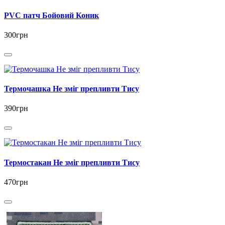
PVC патч Бойовий Коник
300грн
Термочашка Не зміг препливти Тису
390грн
Термостакан Не зміг препливти Тису
470грн