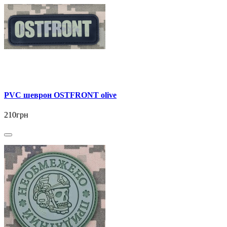
PVC шеврон OSTFRONT olive
210грн