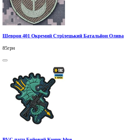
Шеврон 401 Окремий Стрілецький Батальйон Олива
85грн
PVC патч Бойовий Коник blue