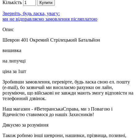
Кількість
Купити
Зверніть, будь ласка, увагу:
ми не відправляємо замовлення післяплатою
Опис
Шеврон 401 Окремий Стрілецький Батальйон
вишивка
на липучці
ціна за 1шт
Зробивши замовлення, перевірте, будь ласка свою ел. пошту
(e-mail), бо зазвичай ми висилаємо рахунки он лайн,
розуміючи, що військові не завжди мають змогу відповісти на
телефонний дзвінок.
Наш магазин - #ВетеранськаСправа, ми з Повагою і
Вдячністю ставимося до нашіх Захисників!
Дякуємо за розуміння
Також робимо інші шеврони, нашивки, прізвища, позивні,