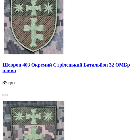
Шеврон 403 Окремий Стрілецький Батальйон 32 ОМБр
олива
85грн