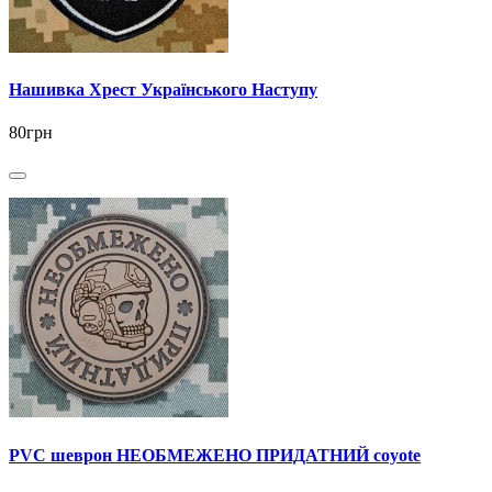
Нашивка Хрест Українського Наступу
80грн
PVC шеврон НЕОБМЕЖЕНО ПРИДАТНИЙ coyote