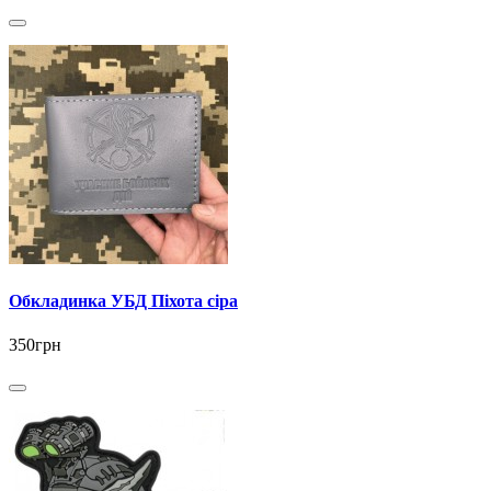
Обкладинка УБД Піхота сіра
350грн