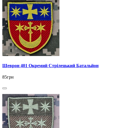
Шеврон 401 Окремий Стрілецький Батальйон
85грн