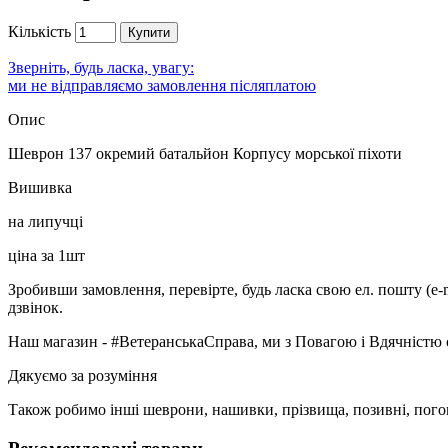
Кількість
Купити
Зверніть, будь ласка, увагу:
ми не відправляємо замовлення післяплатою
Опис
Шеврон 137 окремий батальйон Корпусу морської піхоти
Вишивка
на липучці
ціна за 1шт
Зробивши замовлення, перевірте, будь ласка свою ел. пошту (e-
дзвінок.
Наш магазин - #ВетеранськаСправа, ми з Повагою і Вдячністю 
Дякуємо за розуміння
Також робимо інші шеврони, нашивки, прізвища, позивні, пого