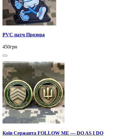
PVC патч Прозора
450грн
Коїн Сержанта FOLLOW ME — DO AS I DO