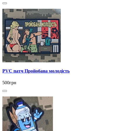
PVC патч Пройобана молодість
500грн