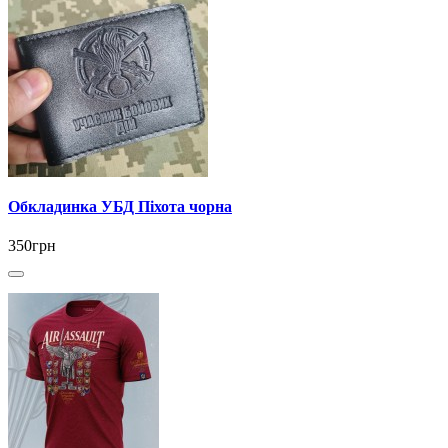
Обкладинка УБД Піхота чорна
350грн