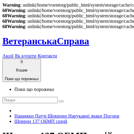
Warning
: unlink(/home/voentorg/public_html/system/storage/cache/c
68
Warning
: unlink(/home/voentorg/public_html/system/storage/cach
68
Warning
: unlink(/home/voentorg/public_html/system/storage/cach
68
Warning
: unlink(/home/voentorg/public_html/system/storage/cach
68
Warning
: unlink(/home/voentorg/public_html/system/storage/cach
ВетеранськаСправа
Акції
Як купити
Контакти
0
Кошик
Поки що порожньо
Поки що порожньо
Нашивки Патчі Шеврони Нарукавні знаки Погони
Шеврон 137 ОБМП синій