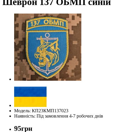
Шеврон 137 ОБМП синій
Модель: КП23КМП137023
Наявність: Під замовлення 4-7 робочих днів
95грн