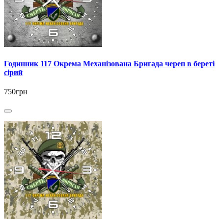
Годинник 117 Окрема Механізована Бригада череп в береті
сірий
750грн