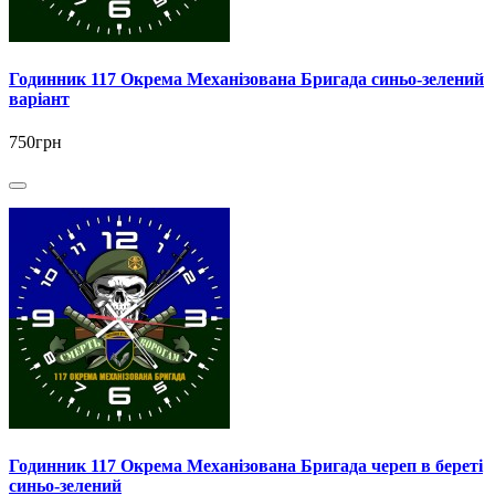
Годинник 117 Окрема Механізована Бригада синьо-зелений
варіант
750грн
Годинник 117 Окрема Механізована Бригада череп в береті
синьо-зелений