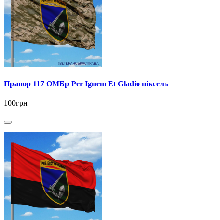
Прапор 117 ОМБр Per Ignem Et Gladio піксель
100грн