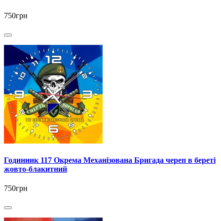
750грн
Годинник 117 Окрема Механізована Бригада череп в береті
жовто-блакитний
750грн