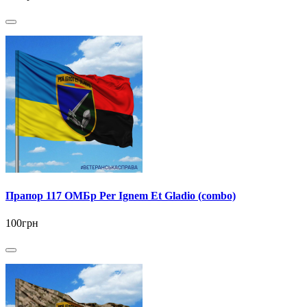
Прапор 117 ОМБр Per Ignem Et Gladio (combo)
100грн