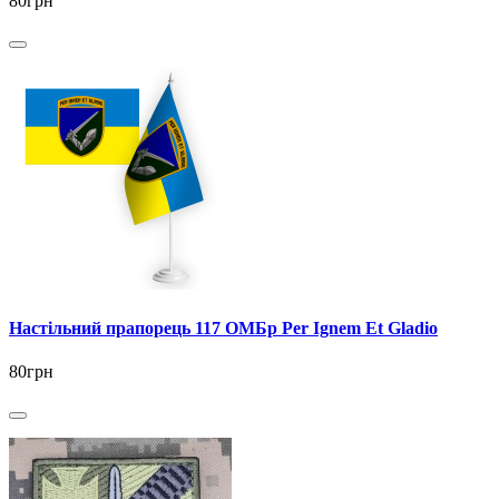
80грн
Настільний прапорець 117 ОМБр Per Ignem Et Gladio
80грн