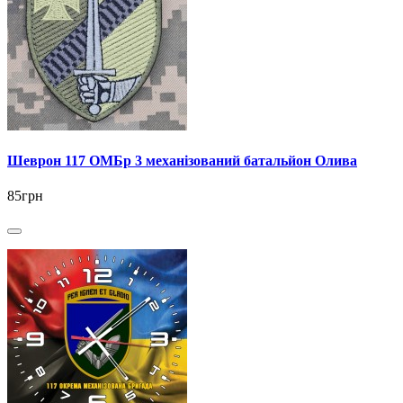
Шеврон 117 ОМБр 3 механізований батальйон Олива
85грн