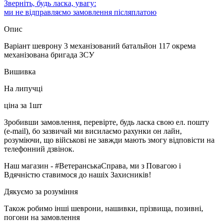
Зверніть, будь ласка, увагу:
ми не відправляємо замовлення післяплатою
Опис
Варіант шеврону 3 механізований батальйон 117 окрема
механізована бригада ЗСУ
Вишивка
На липучці
ціна за 1шт
Зробивши замовлення, перевірте, будь ласка свою ел. пошту
(e-mail), бо зазвичай ми висилаємо рахунки он лайн,
розуміючи, що військові не завжди мають змогу відповісти на
телефонний дзвінок.
Наш магазин - #ВетеранськаСправа, ми з Повагою і
Вдячністю ставимося до нашіх Захисників!
Дякуємо за розуміння
Також робимо інші шеврони, нашивки, прізвища, позивні,
погони на замовлення