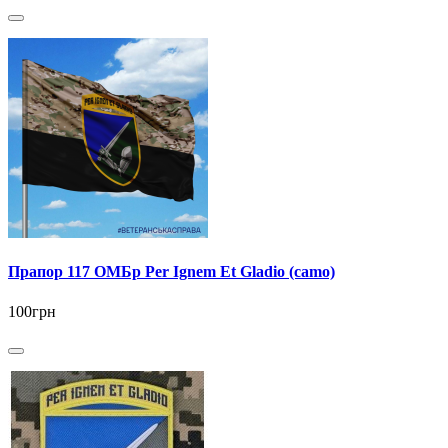
Прапор 117 ОМБр Per Ignem Et Gladio (camo)
100грн