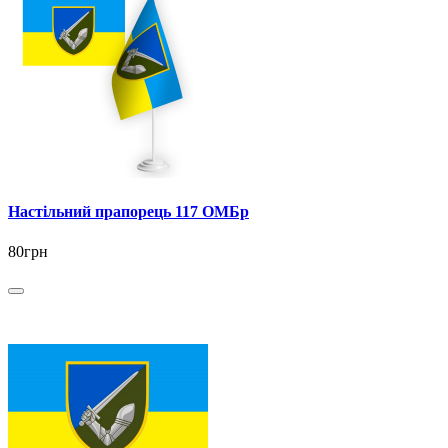
Настільний прапорець 117 ОМБр
80грн