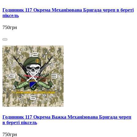
Годинник 117 Окрема Механізована Бригада череп в береті
піксель
750грн
Годинник 117 Окрема Важка Механізована Бригада череп
в береті піксель
750грн