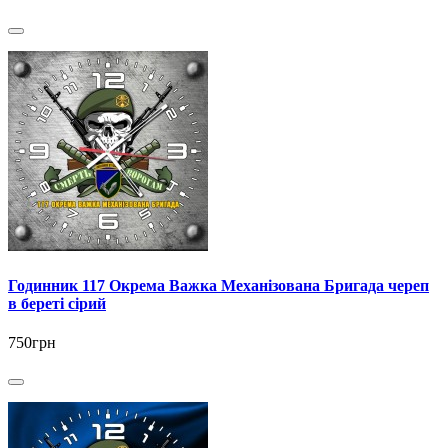
Годинник 117 Окрема Важка Механізована Бригада череп
в береті сірий
750грн