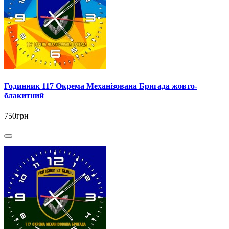
Годинник 117 Окрема Механізована Бригада жовто-
блакитний
750грн