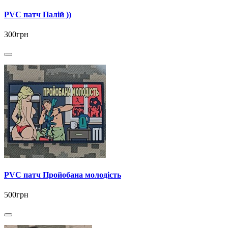
PVC патч Палій ))
300грн
PVC патч Пройобана молодість
500грн