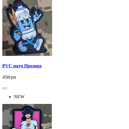
PVC патч Прозора
450грн
NEW