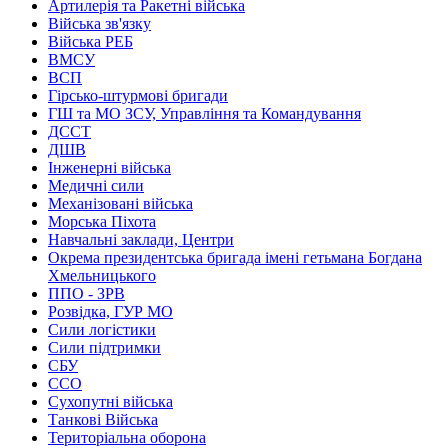
Артилерія та Ракетні війська
Війська зв'язку
Війська РЕБ
ВМСУ
ВСП
Гірсько-штурмові бригади
ГШ та МО ЗСУ, Управління та Командування
ДССТ
ДШВ
Інженерні війська
Медичні сили
Механізовані війська
Морська Піхота
Навчальні заклади, Центри
Окрема президентська бригада імені гетьмана Богдана
Хмельницького
ППО - ЗРВ
Розвідка, ГУР МО
Сили логістики
Сили підтримки
СБУ
ССО
Сухопутні війська
Танкові Війська
Територіальна оборона