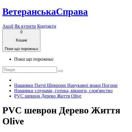
ВетеранськаСправа
Акції
Як купити
Контакти
0
Кошик
Поки що порожньо
Поки що порожньо
Нашивки Патчі Шеврони Нарукавні знаки Погони
Нашивки з рунами, готика, вікинги, слов'янство
PVC шеврон Дерево Життя Olive
PVC шеврон Дерево Життя
Olive