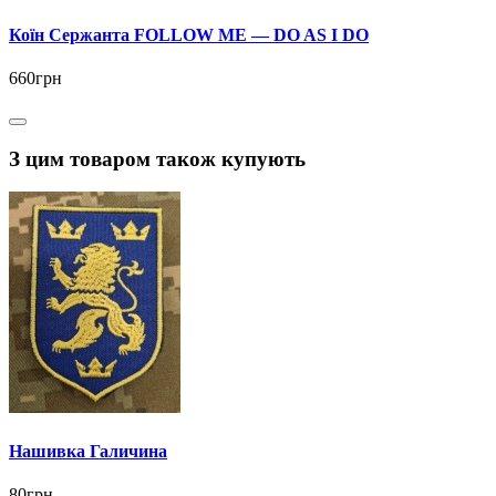
Коїн Сержанта FOLLOW ME — DO AS I DO
660грн
З цим товаром також купують
Нашивка Галичина
80грн