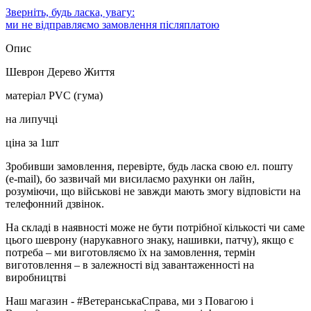
Зверніть, будь ласка, увагу:
ми не відправляємо замовлення післяплатою
Опис
Шеврон Дерево Життя
матеріал PVC (гума)
на липучці
ціна за 1шт
Зробивши замовлення, перевірте, будь ласка свою ел. пошту
(e-mail), бо зазвичай ми висилаємо рахунки он лайн,
розуміючи, що військові не завжди мають змогу відповісти на
телефонний дзвінок.
На складі в наявності може не бути потрібної кількості чи саме
цього шеврону (нарукавного знаку, нашивки, патчу), якщо є
потреба – ми виготовляємо їх на замовлення, термін
виготовлення – в залежності від завантаженності на
виробництві
Наш магазин - #ВетеранськаСправа, ми з Повагою і