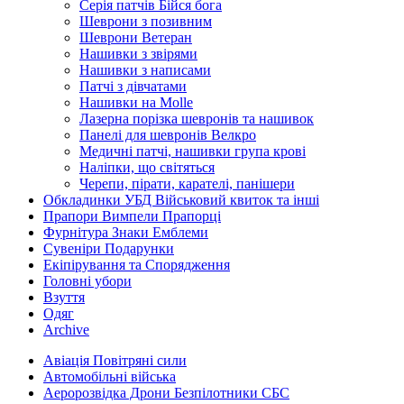
Серія патчів Бійся бога
Шеврони з позивним
Шеврони Ветеран
Нашивки з звірями
Нашивки з написами
Патчі з дівчатами
Нашивки на Molle
Лазерна порізка шевронів та нашивок
Панелі для шевронів Велкро
Медичні патчі, нашивки група крові
Наліпки, що світяться
Черепи, пірати, карателі, панішери
Обкладинки УБД Військовий квиток та інші
Прапори Вимпели Прапорці
Фурнітура Знаки Емблеми
Сувеніри Подарунки
Екіпірування та Спорядження
Головні убори
Взуття
Одяг
Archive
Авіація Повітряні сили
Автомобільні війська
Аеророзвідка Дрони Безпілотники СБС