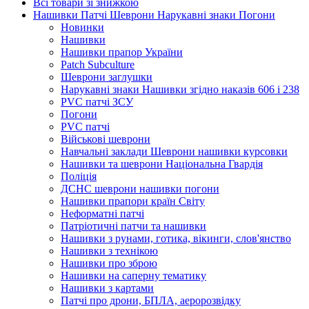
Всі товари зі знижкою
Нашивки Патчі Шеврони Нарукавні знаки Погони
Новинки
Нашивки
Нашивки прапор України
Рatch Subculture
Шеврони заглушки
Нарукавні знаки Нашивки згідно наказів 606 і 238
PVC патчі ЗСУ
Погони
PVC патчі
Військові шеврони
Навчальні заклади Шеврони нашивки курсовки
Нашивки та шеврони Національна Гвардія
Поліція
ДСНС шеврони нашивки погони
Нашивки прапори країн Світу
Неформатні патчі
Патріотичні патчи та нашивки
Нашивки з рунами, готика, вікинги, слов'янство
Нашивки з технікою
Нашивки про зброю
Нашивки на саперну тематику
Нашивки з картами
Патчі про дрони, БПЛА, аеророзвідку