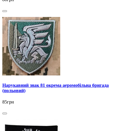
Нарукавний знак 81 окрема аеромобільна бригада
(польовий)
85грн