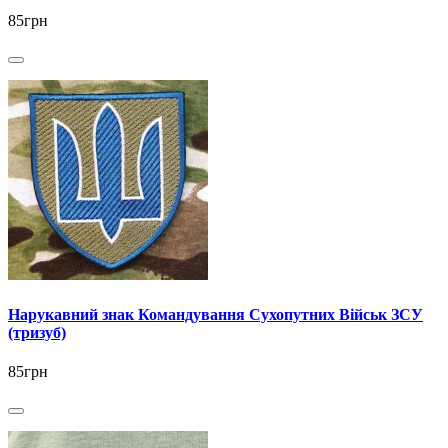
85грн
Нарукавний знак Командування Сухопутних Військ ЗСУ
(тризуб)
85грн