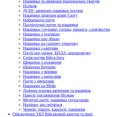
Нашивки та шеврони Національна Гвардія
Поліція
ДСНС шеврони нашивки погони
Нашивки прапори країн Світу
Неформатні патчі
Патріотичні патчи та нашивки
Нашивки з рунами, готика, вікинги, слов'янство
Нашивки з технікою
Нашивки про зброю
Нашивки на саперну тематику
Нашивки з картами
Патчі про дрони, БПЛА, аеророзвідку
Серія патчів Бійся бога
Шеврони з позивним
Шеврони Ветеран
Нашивки з звірями
Нашивки з написами
Патчі з дівчатами
Нашивки на Molle
Лазерна порізка шевронів та нашивок
Панелі для шевронів Велкро
Медичні патчі, нашивки група крові
Наліпки, що світяться
Черепи, пірати, карателі, панішери
Обкладинки УБД Військовий квиток та інші