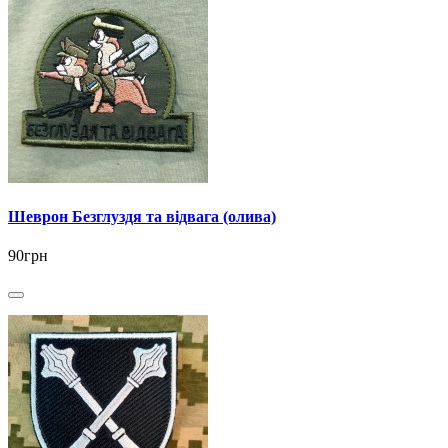
Шеврон Безглуздя та відвага (олива)
90грн