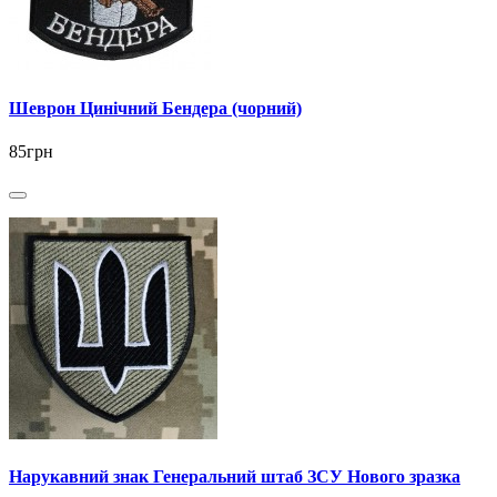
Шеврон Цинічний Бендера (чорний)
85грн
Нарукавний знак Генеральний штаб ЗСУ Нового зразка