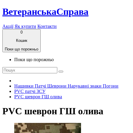
ВетеранськаСправа
Акції
Як купити
Контакти
0
Кошик
Поки що порожньо
Поки що порожньо
Нашивки Патчі Шеврони Нарукавні знаки Погони
PVC патчі ЗСУ
PVC шеврон ГШ олива
PVC шеврон ГШ олива