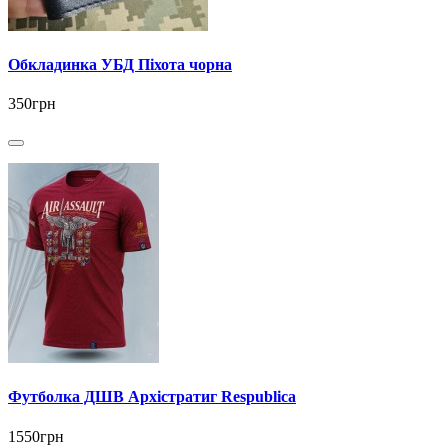
Обкладинка УБД Піхота чорна
350грн
Футболка ДШВ Архістратиг Respublica
1550грн