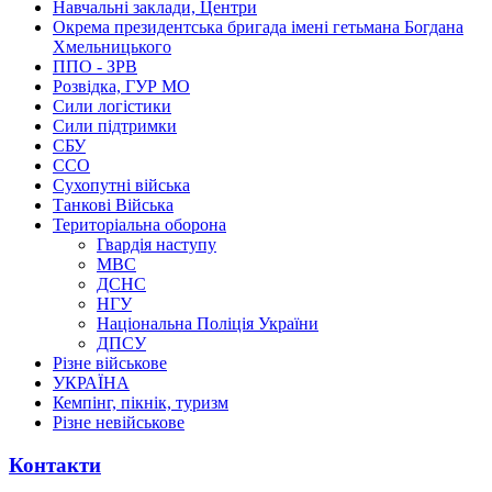
Навчальні заклади, Центри
Окрема президентська бригада імені гетьмана Богдана
Хмельницького
ППО - ЗРВ
Розвідка, ГУР МО
Сили логістики
Сили підтримки
СБУ
ССО
Сухопутні війська
Танкові Війська
Територіальна оборона
Гвардія наступу
МВС
ДСНС
НГУ
Національна Поліція України
ДПСУ
Різне військове
УКРАЇНА
Кемпінг, пікнік, туризм
Різне невійськове
Контакти