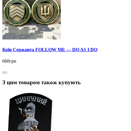
Коїн Сержанта FOLLOW ME — DO AS I DO
660грн
З цим товаром також купують