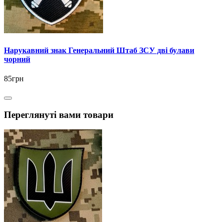
Нарукавний знак Генеральний Штаб ЗСУ дві булави
чорний
85грн
Переглянуті вами товари