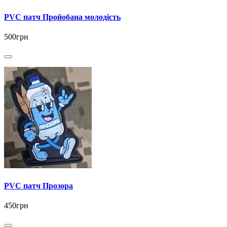
PVC патч Пройобана молодість
500грн
PVC патч Прозора
450грн