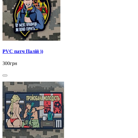
PVC патч Палій ))
300грн