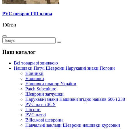
PVC шеврон ГШ олива
100грн
Наш каталог
Всі товари зі знижкою
Нашивки Патчі Шеврони Нарукавні знаки Погони
Новинки
Нашивки
Нашивки прапор України
Рatch Subculture
Шеврони заглушки
Нарукавні знаки Нашивки згідно наказів 606 і 238
PVC патчі ЗСУ
Погони
PVC патчі
Військові шеврони
Навчальні заклади Шеврони нашивки курсовки