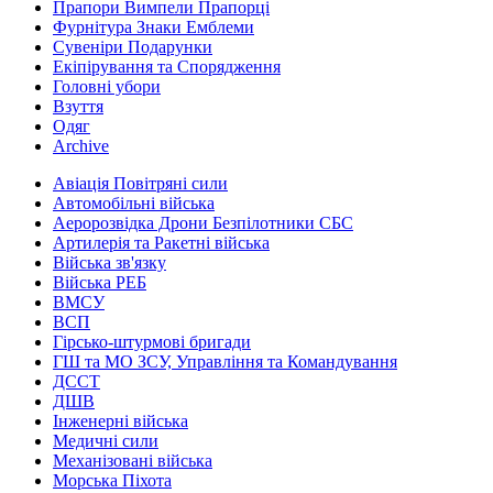
Прапори Вимпели Прапорці
Фурнітура Знаки Емблеми
Сувеніри Подарунки
Екіпірування та Спорядження
Головні убори
Взуття
Одяг
Archive
Авіація Повітряні сили
Автомобільні війська
Аеророзвідка Дрони Безпілотники СБС
Артилерія та Ракетні війська
Війська зв'язку
Війська РЕБ
ВМСУ
ВСП
Гірсько-штурмові бригади
ГШ та МО ЗСУ, Управління та Командування
ДССТ
ДШВ
Інженерні війська
Медичні сили
Механізовані війська
Морська Піхота