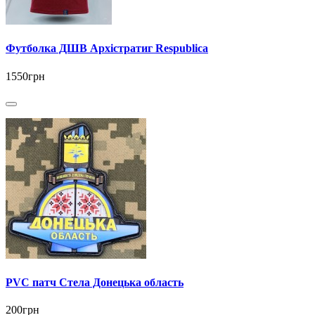
Футболка ДШВ Архістратиг Respublica
1550грн
PVC патч Стела Донецька область
200грн