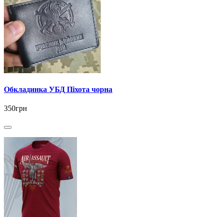
Обкладинка УБД Піхота чорна
350грн