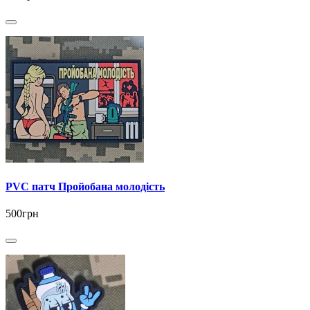
PVC патч Пройобана молодість
500грн