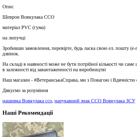
Опис
Шеврон Вовкулака ССО
матеріал PVC (гума)
на липучці
Зробивши замовлення, перевірте, будь ласка свою ел. пошту (e-
дзвінок.
На складі в наявності може не бути потрібної кількості чи сам
в залежності від завантаженності на виробництві
Наш магазин - #ВетеранськаСправа, ми з Повагою і Вдячністю 
Дякуємо за розуміння
нашивка Вовкулака ссо
,
нарукавний знак ССО Вовкулака ЗСУ
Наші Рекомендації