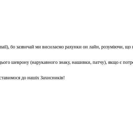
mail), бо зазвичай ми висилаємо рахунки он лайн, розуміючи, що
е цього шеврону (нарукавного знаку, нашивки, патчу), якщо є пот
ставимося до нашіх Захисників!