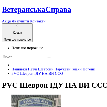
ВетеранськаСправа
Акції
Як купити
Контакти
0
Кошик
Поки що порожньо
Поки що порожньо
Нашивки Патчі Шеврони Нарукавні знаки Погони
PVC Шеврон ІДУ НА ВИ ССО
PVC Шеврон ІДУ НА ВИ СС