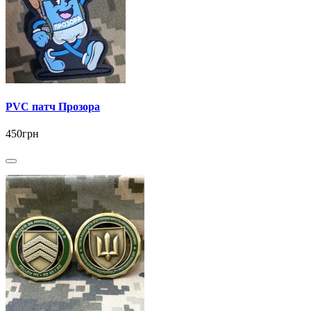
PVC патч Прозора
450грн