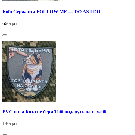
Коїн Сержанта FOLLOW ME — DO AS I DO
660грн
PVC патч Кота не бери Тобі видадуть на службі
130грн