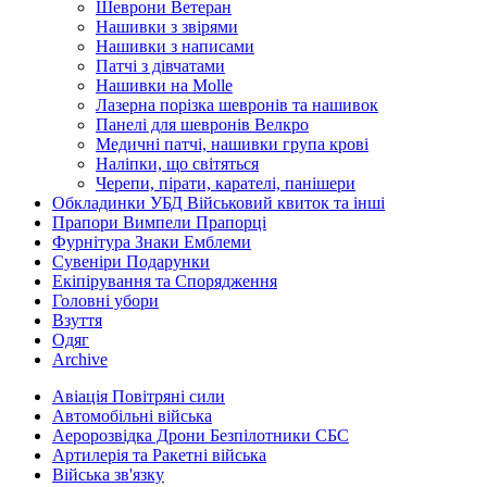
Шеврони Ветеран
Нашивки з звірями
Нашивки з написами
Патчі з дівчатами
Нашивки на Molle
Лазерна порізка шевронів та нашивок
Панелі для шевронів Велкро
Медичні патчі, нашивки група крові
Наліпки, що світяться
Черепи, пірати, карателі, панішери
Обкладинки УБД Військовий квиток та інші
Прапори Вимпели Прапорці
Фурнітура Знаки Емблеми
Сувеніри Подарунки
Екіпірування та Спорядження
Головні убори
Взуття
Одяг
Archive
Авіація Повітряні сили
Автомобільні війська
Аеророзвідка Дрони Безпілотники СБС
Артилерія та Ракетні війська
Війська зв'язку