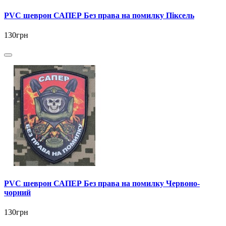
PVC шеврон САПЕР Без права на помилку Піксель
130грн
PVC шеврон САПЕР Без права на помилку Червоно-
чорний
130грн