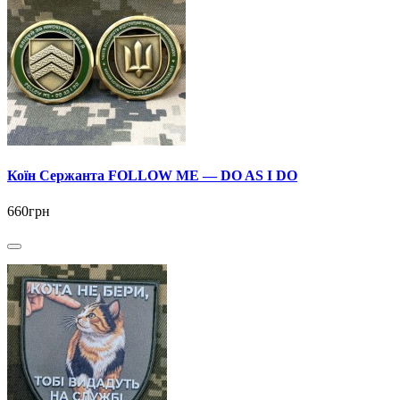
Коїн Сержанта FOLLOW ME — DO AS I DO
660грн