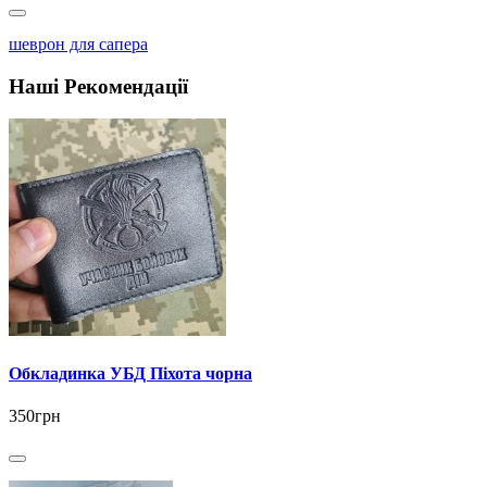
шеврон для сапера
Наші Рекомендації
Обкладинка УБД Піхота чорна
350грн