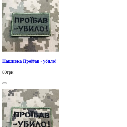
Нашивка Прої#ав - убило!
80грн