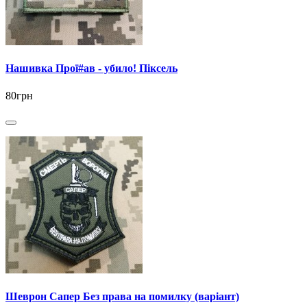
Нашивка Прої#ав - убило! Піксель
80грн
Шеврон Сапер Без права на помилку (варіант)