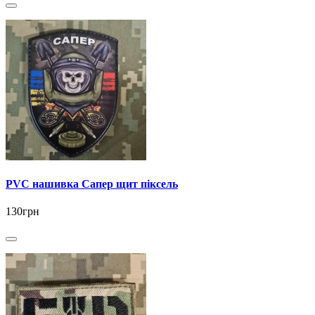
PVC нашивка Сапер щит піксель
130грн