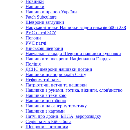
Новинки
Нашивки
Нашивки прапор України
Рatch Subculture
Шеврони заглушки
Нарукавні знаки Нашивки згідно наказів 606 і 238
PVC патчі ЗСУ
Погони
PVC патчі
Військові шеврони
Навчальні заклади Шеврони нашивки курсовки
Нашивки та шеврони Національна Гвардія
Поліція
ДСНС шеврони нашивки погони
Нашивки прапори країн Світу
Неформатні патчі
Патріотичні патчи та нашивки
Нашивки з рунами, готика, вікинги, слов'янство
Нашивки з технікою
Нашивки про зброю
Нашивки на саперну тематику
Нашивки з картами
Патчі про дрони, БПЛА, аеророзвідку
Серія патчів Бійся бога
Шеврони з позивним