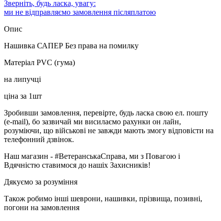
Зверніть, будь ласка, увагу:
ми не відправляємо замовлення післяплатою
Опис
Нашивка САПЕР Без права на помилку
Матеріал PVC (гума)
на липучці
ціна за 1шт
Зробивши замовлення, перевірте, будь ласка свою ел. пошту
(e-mail), бо зазвичай ми висилаємо рахунки он лайн,
розуміючи, що військові не завжди мають змогу відповісти на
телефонний дзвінок.
Наш магазин - #ВетеранськаСправа, ми з Повагою і
Вдячністю ставимося до нашіх Захисників!
Дякуємо за розуміння
Також робимо інші шеврони, нашивки, прізвища, позивні,
погони на замовлення