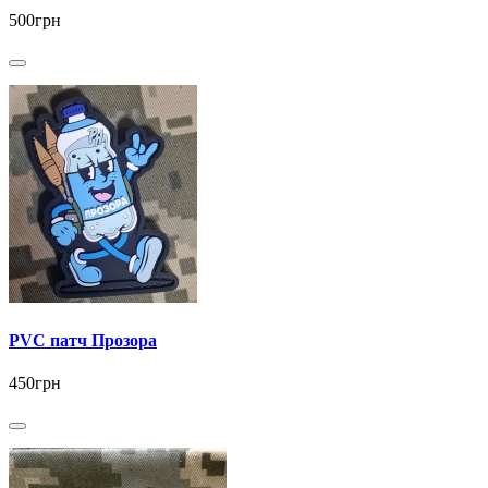
500грн
PVC патч Прозора
450грн