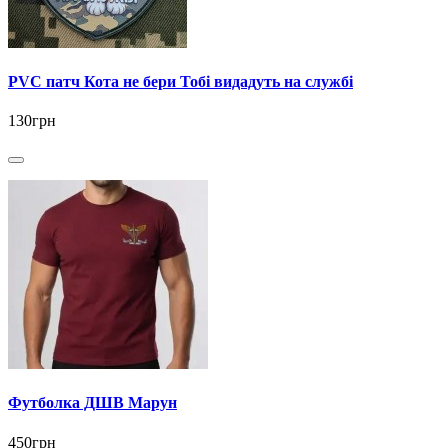
PVC патч Кота не бери Тобі видадуть на службі
130грн
Футболка ДШВ Марун
450грн