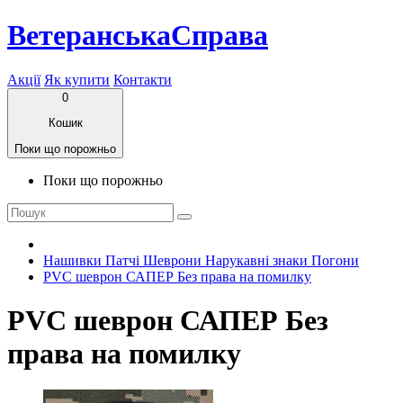
ВетеранськаСправа
Акції
Як купити
Контакти
0
Кошик
Поки що порожньо
Поки що порожньо
Нашивки Патчі Шеврони Нарукавні знаки Погони
PVC шеврон САПЕР Без права на помилку
PVC шеврон САПЕР Без
права на помилку