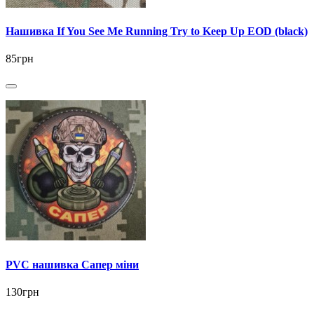
Нашивка If You See Me Running Try to Keep Up EOD (black)
85грн
PVC нашивка Сапер міни
130грн