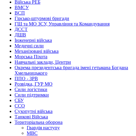
Війська РЕБ
ВМСУ
ВСП
Гірсько-штурмові бригади
ГШ та МО ЗСУ, Управління та Командування
ДССТ
ДШВ
Інженерні війська
Медичні сили
Механізовані війська
Морська Піхота
Навчальні заклади, Центри
Окрема президентська бригада імені гетьмана Богдана
Хмельницького
ППО - ЗРВ
Розвідка, ГУР МО
Сили логістики
Сили підтримки
СБУ
ССО
Сухопутні війська
Танкові Війська
Територіальна оборона
Гвардія наступу
МВС