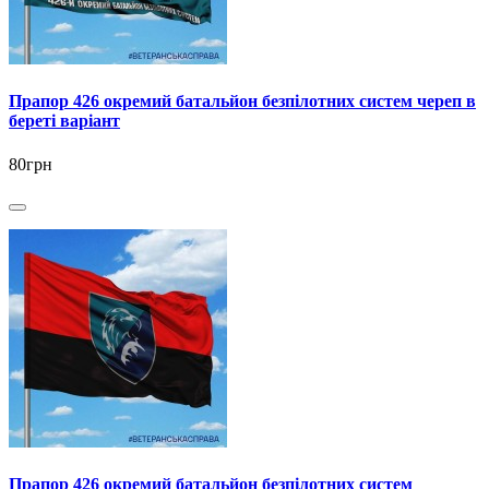
Прапор 426 окремий батальйон безпілотних систем череп в
береті варіант
80грн
Прапор 426 окремий батальйон безпілотних систем