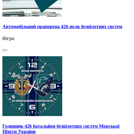
Автомобільний прапорець 426 полк безпілотних систем
80грн
Годинник 426 батальйон безпілотних систем Морської
Піхоти України