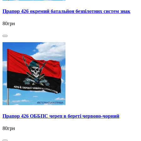
Прапор 426 окремий батальйон безпілотних систем знак
80грн
Прапор 426 ОББПС череп в береті червоно-чорний
80грн