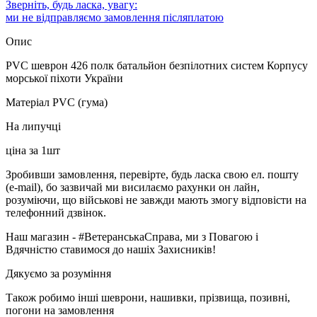
Зверніть, будь ласка, увагу:
ми не відправляємо замовлення післяплатою
Опис
PVC шеврон 426 полк батальйон безпілотних систем Корпусу
морської піхоти України
Матеріал PVC (гума)
На липучці
ціна за 1шт
Зробивши замовлення, перевірте, будь ласка свою ел. пошту
(e-mail), бо зазвичай ми висилаємо рахунки он лайн,
розуміючи, що військові не завжди мають змогу відповісти на
телефонний дзвінок.
Наш магазин - #ВетеранськаСправа, ми з Повагою і
Вдячністю ставимося до нашіх Захисників!
Дякуємо за розуміння
Також робимо інші шеврони, нашивки, прізвища, позивні,
погони на замовлення