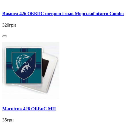
Вимпел 426 ОББПС шеврон і знак Морської піхоти Combo
320грн
Магнітик 426 ОББпС МП
35грн