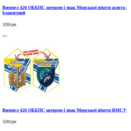
Вимпел 426 ОББПС шеврон і знак Морської піхоти жовто-
блакитний
320грн
Вимпел 426 ОББПС шеврон і знак Морської піхоти ВМСУ
320грн