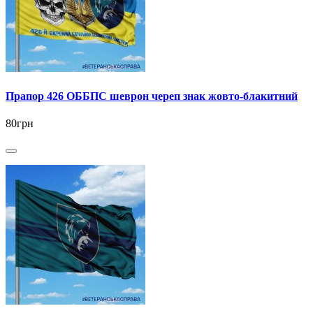
Прапор 426 ОББПС шеврон череп знак жовто-блакитний
80грн