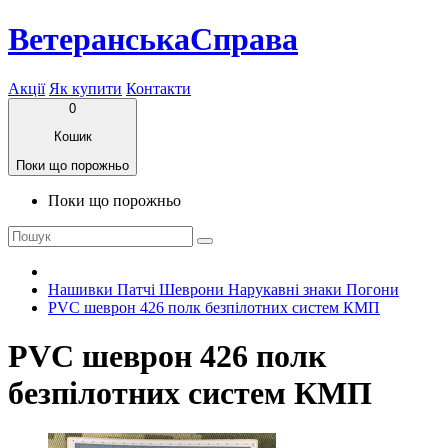
ВетеранськаСправа
Акції
Як купити
Контакти
0
Кошик
Поки що порожньо
Поки що порожньо
Нашивки Патчі Шеврони Нарукавні знаки Погони
PVC шеврон 426 полк безпілотних систем КМП
PVC шеврон 426 полк
безпілотних систем КМП