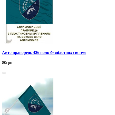
Авто прапорець 426 полк безпілотних систем
80грн