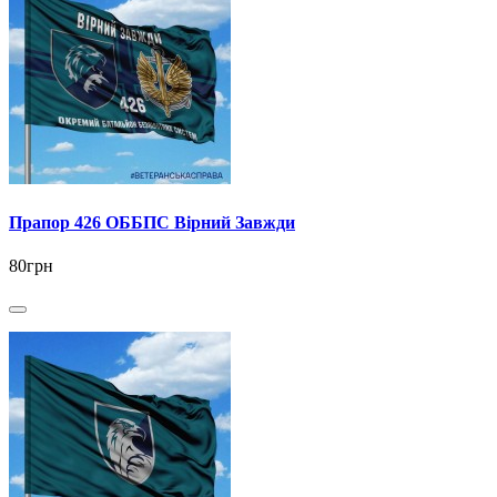
Прапор 426 ОББПС Вірний Завжди
80грн