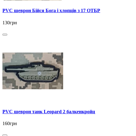
PVC шеврон Бійся Бога і хлопців з 17 ОТБР
130грн
PVC шеврон танк Leopard 2 балкенкройц
160грн