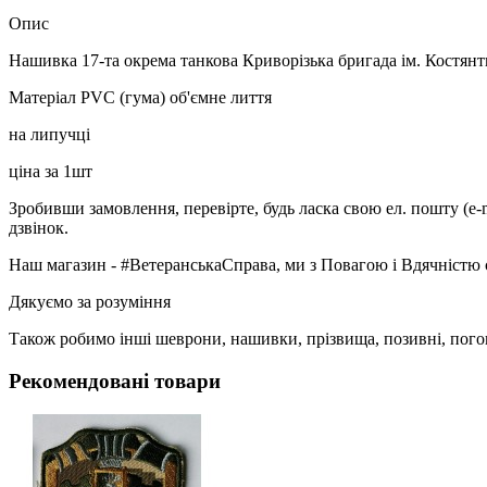
Опис
Нашивка 17-та окрема танкова Криворізька бригада ім. Костян
Матеріал PVC (гума) об'ємне лиття
на липучці
ціна за 1шт
Зробивши замовлення, перевірте, будь ласка свою ел. пошту (e-
дзвінок.
Наш магазин - #ВетеранськаСправа, ми з Повагою і Вдячністю 
Дякуємо за розуміння
Також робимо інші шеврони, нашивки, прізвища, позивні, пого
Рекомендовані товари