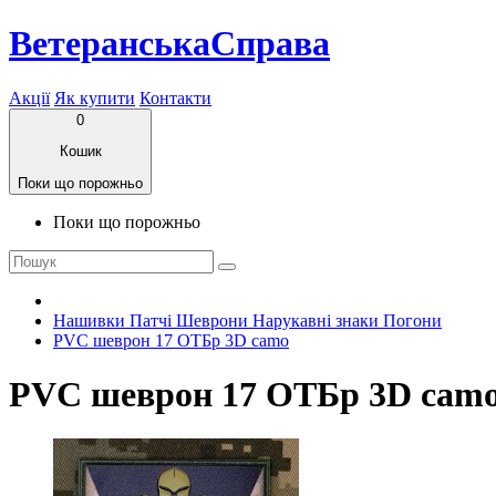
ВетеранськаСправа
Акції
Як купити
Контакти
0
Кошик
Поки що порожньо
Поки що порожньо
Нашивки Патчі Шеврони Нарукавні знаки Погони
PVC шеврон 17 ОТБр 3D camo
PVC шеврон 17 ОТБр 3D cam