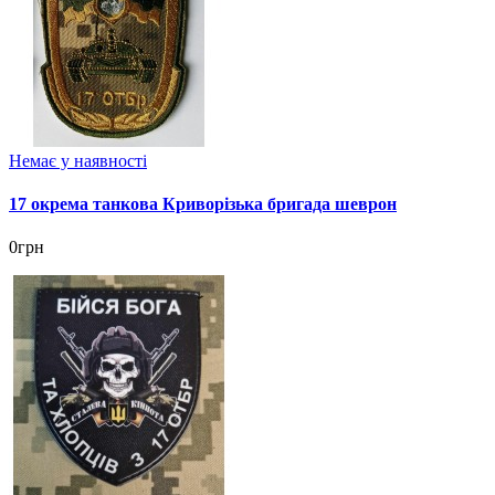
Немає у наявності
17 окрема танкова Криворізька бригада шеврон
0грн